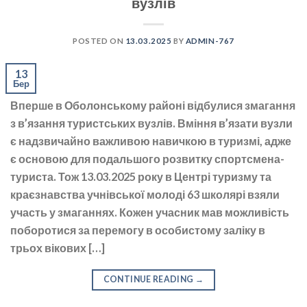
вузлів
POSTED ON
13.03.2025
BY
ADMIN-767
13
Бер
Вперше в Оболонському районі відбулися змагання
з в’язання туристських вузлів. Вміння в’язати вузли
є надзвичайно важливою навичкою в туризмі, адже
є основою для подальшого розвитку спортсмена-
туриста. Тож 13.03.2025 року в Центрі туризму та
краєзнавства учнівської молоді 63 школярі взяли
участь у змаганнях. Кожен учасник мав можливість
поборотися за перемогу в особистому заліку в
трьох вікових […]
CONTINUE READING
→