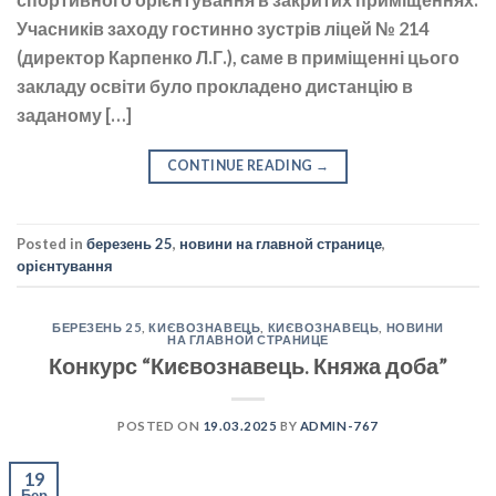
Учасників заходу гостинно зустрів ліцей № 214
(директор Карпенко Л.Г.), саме в приміщенні цього
закладу освіти було прокладено дистанцію в
заданому […]
CONTINUE READING
→
Posted in
березень 25
,
новини на главной странице
,
орієнтування
БЕРЕЗЕНЬ 25
,
КИЄВОЗНАВЕЦЬ
,
КИЄВОЗНАВЕЦЬ
,
НОВИНИ
НА ГЛАВНОЙ СТРАНИЦЕ
Конкурс “Києвознавець. Княжа доба”
POSTED ON
19.03.2025
BY
ADMIN-767
19
Бер