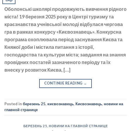
Оболонські школярі продовжують вивчення рідного
міста! 19 березня 2025 року в Центрі туризму та
краєзнавства учнівської молоді відбулася чергова
гра в рамках конкурсу «Києвознавець». Конкурсна
програма охоплювала період заснування Києва та
Княжої доби і містила питання з історії,
господарства та культури міста; завдання на знання
провідних постатей зазначеного періоду та їх
внеску у розвиток Києва, […]
CONTINUE READING
→
Posted in
березень 25
,
києвознавець
,
Києвознавець
,
новини на
главной странице
БЕРЕЗЕНЬ 25
,
НОВИНИ НА ГЛАВНОЙ СТРАНИЦЕ