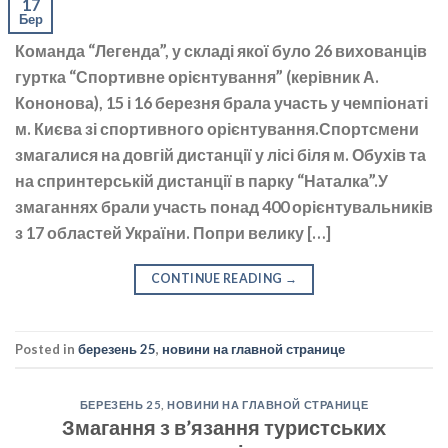
17
Бер
Команда “Легенда”, у складі якої було 26 вихованців
гуртка “Спортивне орієнтування” (керівник А.
Кононова), 15 і 16 березня брала участь у чемпіонаті
м. Києва зі спортивного орієнтування.Спортсмени
змагалися на довгій дистанції у лісі біля м. Обухів та
на спринтерській дистанції в парку “Наталка”.У
змаганнях брали участь понад 400 орієнтувальників
з 17 областей України. Попри велику […]
CONTINUE READING
→
Posted in
березень 25
,
новини на главной странице
БЕРЕЗЕНЬ 25
,
НОВИНИ НА ГЛАВНОЙ СТРАНИЦЕ
Змагання з в’язання туристських