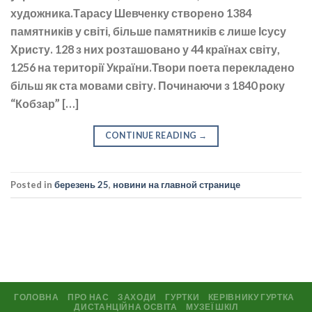
художника.Тарасу Шевченку створено 1384
памятників у світі, більше памятників є лише Ісусу
Христу. 128 з них розташовано у 44 країнах світу,
1256 на території України.Твори поета перекладено
більш як ста мовами світу. Починаючи з 1840 року
“Кобзар” […]
CONTINUE READING
→
Posted in
березень 25
,
новини на главной странице
ГОЛОВНА
ПРО НАС
ЗАХОДИ
ГУРТКИ
КЕРІВНИКУ ГУРТКА
ДИСТАНЦІЙНА ОСВІТА
МУЗЕЇ ШКІЛ