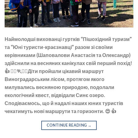
Наймолодші вихованці гуртків “Пішохідний туризм”
та “Юні туристи-краєзнавці” разом зі своїми
керівниками (Шаповалови Анастасія та Олександр)
здійснили на весняних канікулах свій перший похід!
👍 🏃‍♀️🏃🏃‍♂️Діти пройшли цікавий маршрут
Виноградарським лісом, протягом якого
милувались весняною природою, подолали
екологічний квест, відвідали Синє озеро.
Сподіваємось, що й надалі наших юних туристів
чекатимуть нові маршрути та горизонти. 😍 👍
CONTINUE READING
→