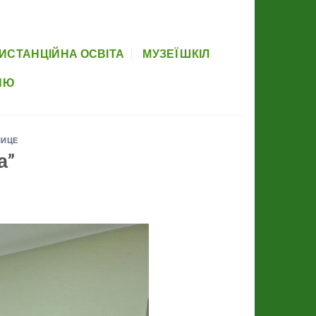
вова база
Прозорість
Партнери
Элемент меню
Newsletter
ИСТАНЦІЙНА ОСВІТА
МУЗЕЇ ШКІЛ
НЮ
НИЦЕ
а”