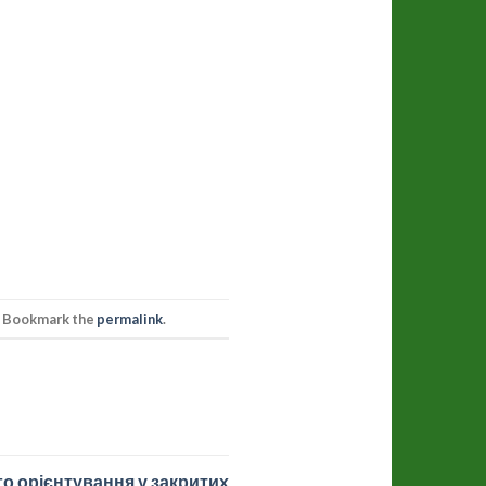
. Bookmark the
permalink
.
го орієнтування у закритих