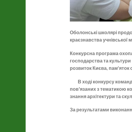
Оболонські школярі продов
краєзнавства учнівської м
Конкурсна програма охоплю
господарства та культури 
розвиток Києва, пам’яток 
В ході конкурсу команди-у
повʼязаних з тематикою ко
знання архітектури та ск
За результатами виконанн