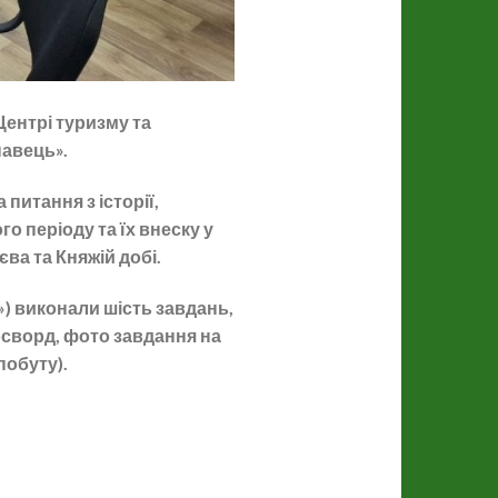
Центрі туризму та
навець».
питання з історії,
о періоду та їх внеску у
ва та Княжій добі.
») виконали шість завдань,
осворд, фото завдання на
 побуту).