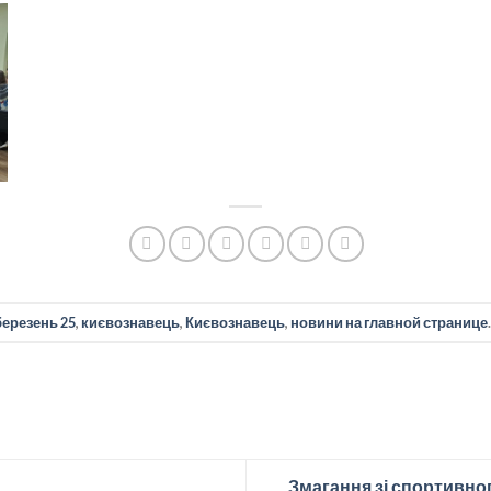
березень 25
,
києвознавець
,
Києвознавець
,
новини на главной странице
Змагання зі спортивно