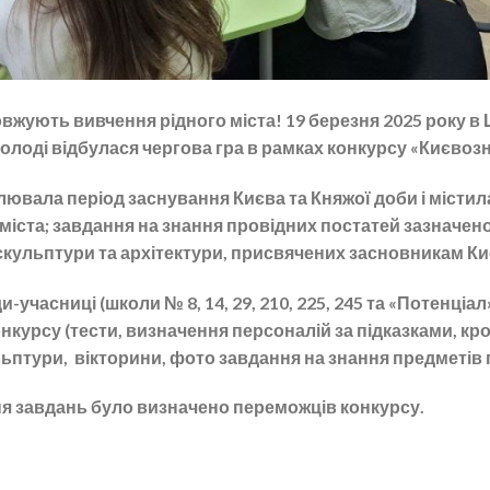
жують вивчення рідного міста! 19 березня 2025 року в 
олоді відбулася чергова гра в рамках конкурсу «Києвоз
вала період заснування Києва та Княжої доби і містила 
міста; завдання на знання провідних постатей зазначеног
скульптури та архітектури, присвячених засновникам Киє
часниці (школи № 8, 14, 29, 210, 225, 245 та «Потенціал
нкурсу (тести, визначення персоналій за підказками, кр
ульптури, вікторини, фото завдання на знання предметів
я завдань було визначено переможців конкурсу.