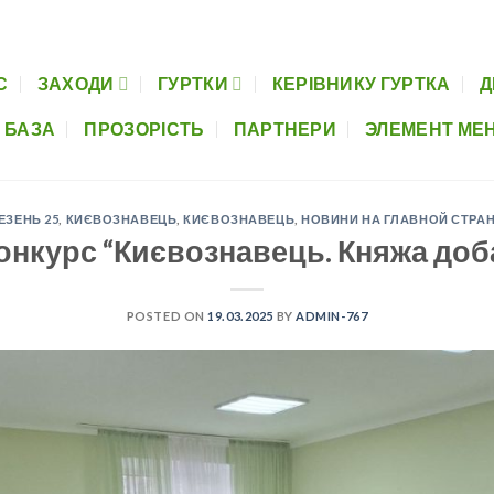
Керівнику гуртка
Дистанційна освіта
Музеї шкіл
Нормативно-пра
С
ЗАХОДИ
ГУРТКИ
КЕРІВНИКУ ГУРТКА
Д
 БАЗА
ПРОЗОРІСТЬ
ПАРТНЕРИ
ЭЛЕМЕНТ МЕ
ЕЗЕНЬ 25
,
КИЄВОЗНАВЕЦЬ
,
КИЄВОЗНАВЕЦЬ
,
НОВИНИ НА ГЛАВНОЙ СТРА
онкурс “Києвознавець. Княжа доб
POSTED ON
19.03.2025
BY
ADMIN-767