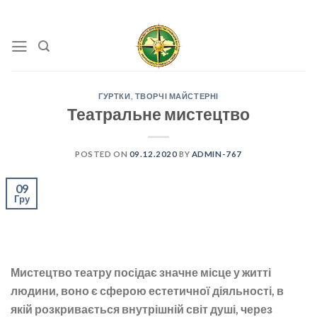
Skip
to
content
ГУРТКИ
,
ТВОРЧІ МАЙСТЕРНІ
Театральне мистецтво
POSTED ON
09.12.2020
BY
ADMIN-767
09
Гру
Мистецтво театру посідає значне місце у житті
людини, воно є сферою естетичної діяльності, в
якій розкривається внутрішній світ душі, через