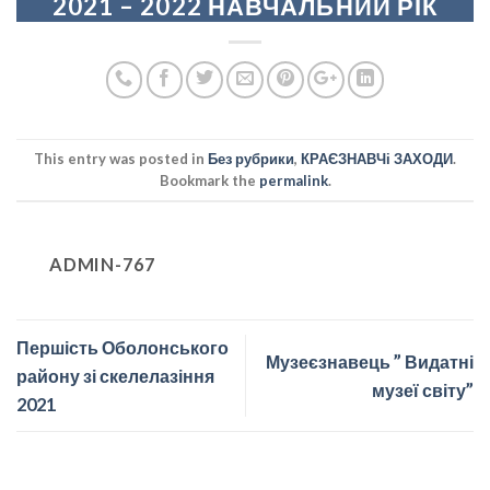
2021 – 2022 НАВЧАЛЬНИЙ РІК
“Земля – наш дім. Водна
оболонка Землі”
This entry was posted in
Без рубрики
,
КРАЄЗНАВЧі ЗАХОДИ
.
Bookmark the
permalink
.
ADMIN-767
Першість Оболонського
Музеєзнавець ” Видатні
району зі скелелазіння
музеї світу”
2021