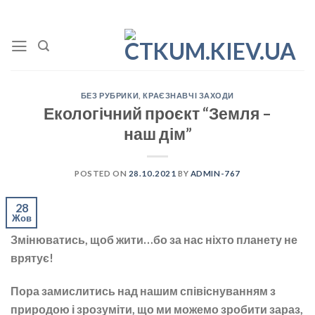
Skip
to
content
БЕЗ РУБРИКИ
,
КРАЄЗНАВЧІ ЗАХОДИ
Екологічний проєкт “Земля –
наш дім”
POSTED ON
28.10.2021
BY
ADMIN-767
28
Жов
Змінюватись, щоб жити…бо за нас ніхто планету не
врятує!
Пора замислитись над нашим співіснуванням з
природою і зрозуміти, що ми можемо зробити зараз,