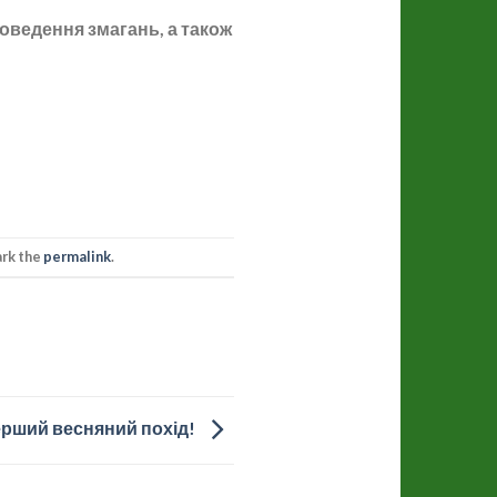
роведення змагань, а також
ark the
permalink
.
рший весняний похід!