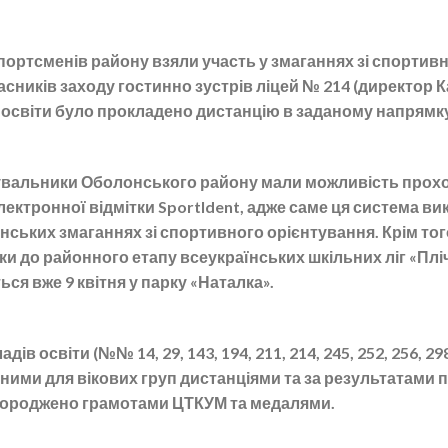
спортсменів району взяли участь у змаганнях зі спортив
сників заходу гостинно зустрів ліцей № 214 (директор Ка
 освіти було прокладено дистанцію в заданому напрямк
увальники Оболонського району мали можливість прохо
ектронної відмітки SportIdent, адже саме ця система в
їнських змаганнях зі спортивного орієнтування. Крім тог
и до районного етапу всеукраїнських шкільних ліг «Пліч
ся вже 9 квітня у парку «Наталка».
ів освіти (№№ 14, 29, 143, 194, 211, 214, 245, 252, 256, 2
ними для вікових груп дистанціями та за результатами 
агороджено грамотами ЦТКУМ та медалями.