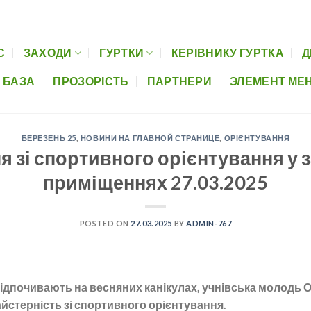
Керівнику гуртка
Дистанційна освіта
Музеї шкіл
Нормативно-пра
С
ЗАХОДИ
ГУРТКИ
КЕРІВНИКУ ГУРТКА
Д
 БАЗА
ПРОЗОРІСТЬ
ПАРТНЕРИ
ЭЛЕМЕНТ МЕ
БЕРЕЗЕНЬ 25
,
НОВИНИ НА ГЛАВНОЙ СТРАНИЦЕ
,
ОРІЄНТУВАННЯ
я зі спортивного орієнтування у 
приміщеннях 27.03.2025
POSTED ON
27.03.2025
BY
ADMIN-767
відпочивають на весняних канікулах, учнівська молодь
йстерність зі спортивного орієнтування.