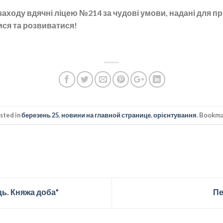
заходу вдячні ліцею №214 за чудові умови, надані для п
ися та розвиватися!
osted in
березень 25
,
новини на главной странице
,
орієнтування
. Bookm
ь. Княжа доба”
Пе