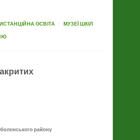
вова база
Прозорість
Партнери
Элемент меню
Newsletter
ИСТАНЦІЙНА ОСВІТА
МУЗЕЇ ШКІЛ
НЮ
закритих
 Оболонського району