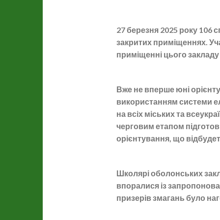
27 березня 2025 року 106 
закритих приміщеннях. Уча
приміщенні цього закладу
Вже не вперше юні орієнт
використанням системи ел
на всіх міських та всеукра
черговим етапом підготовк
орієнтування, що відбудеть
Школярі оболонських заклад
впоралися із запропонова
призерів змагань було н