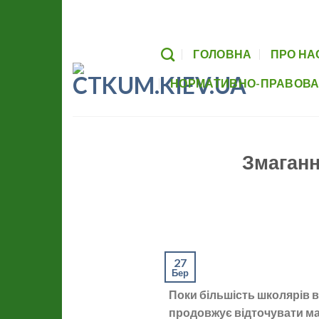
Skip
Головна
Про нас
Заходи
Гуртки
to
content
ГОЛОВНА
ПРО НА
НОРМАТИВНО-ПРАВОВА
Змаганн
27
Бер
Поки більшість школярів 
продовжує відточувати ма