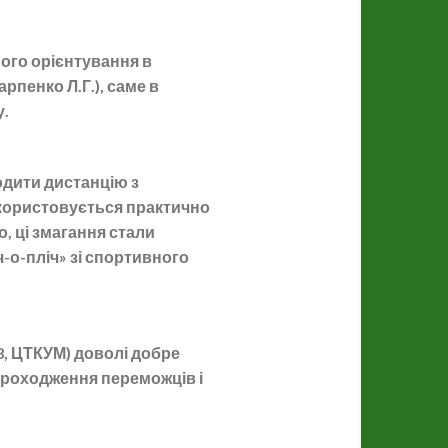
ного орієнтування в
рпенко Л.Г.), саме в
у.
дити дистанцію з
икористовується практично
о, ці змагання стали
-о-пліч» зі спортивного
98, ЦТКУМ) доволі добре
проходження переможців і