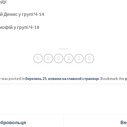
оду:
й Денис у групі Ч-14
мофій у групі Ч-18
y was posted in
березень 25
,
новини на главной странице
. Bookmark the
добровольця
Ве