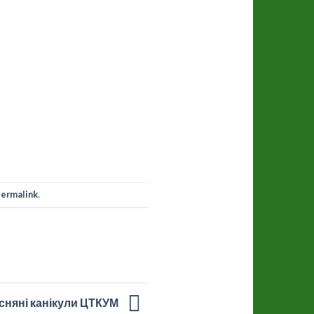
permalink
.
сняні канікули ЦТКУМ