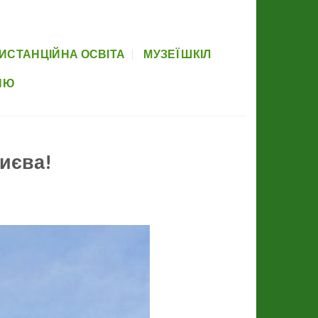
вова база
Прозорість
Партнери
Элемент меню
Newsletter
ИСТАНЦІЙНА ОСВІТА
МУЗЕЇ ШКІЛ
НЮ
Києва!