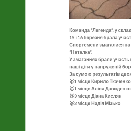
Команда “Легенда”, у склад
15 і 16 березня брала учас
Спортсмени змагалися на до
“Наталка”.
У змаганнях брали участь 
наші діти у напруженій бо
За сумою результатів двох
🥇1 місце Кирило Ткаченко
🥇1 місце Аліна Давиденко
🥉3 місце Діана Кислян
🥉3 місце Надія Мізько