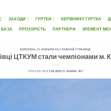
Керівнику гуртка
Дистанційна освіта
Музеї шкіл
Нормативно-пра
С
ЗАХОДИ
ГУРТКИ
КЕРІВНИКУ ГУРТКА
Д
 БАЗА
ПРОЗОРІСТЬ
ПАРТНЕРИ
ЭЛЕМЕНТ МЕ
БЕРЕЗЕНЬ 25
,
НОВИНИ НА ГЛАВНОЙ СТРАНИЦЕ
івці ЦТКУМ стали чемпіонами м. 
POSTED ON
17.03.2025
BY
ADMIN-767