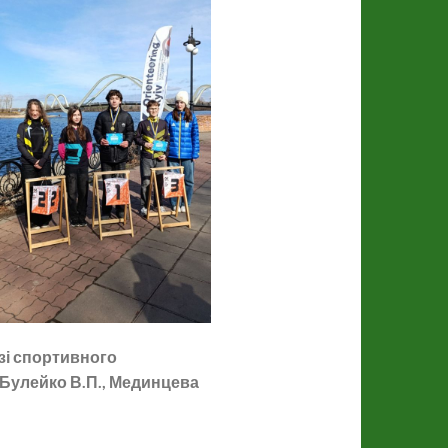
 зі спортивного
, Булейко В.П., Мединцева