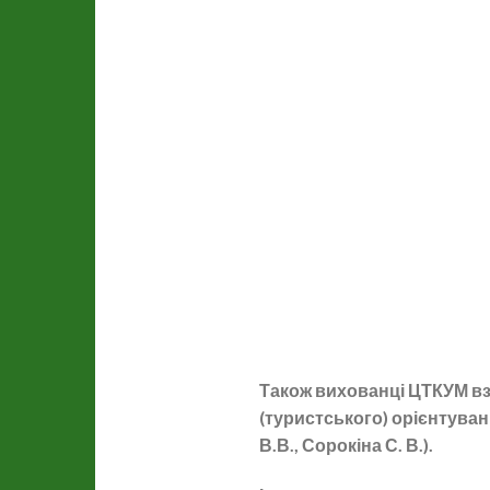
Також вихованці ЦТКУМ взя
(туристського) орієнтуван
В.В., Сорокіна С. В.).