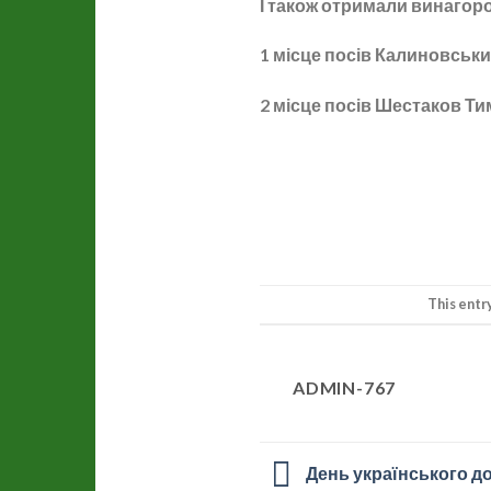
І також отримали винагор
1 місце посів Калиновськи
2 місце посів Шестаков Ти
This entr
ADMIN-767
День українського 