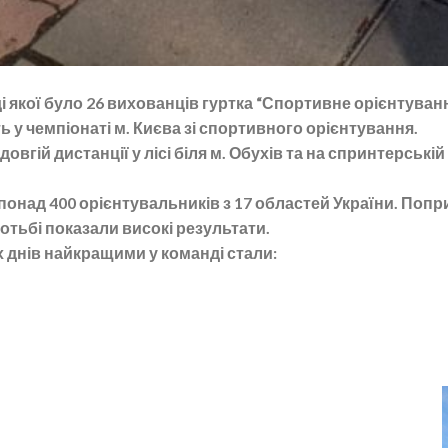
і якої було 26 вихованців гуртка “Спортивне орієнтуванн
ть у чемпіонаті м. Києва зі спортивного орієнтування.
вгій дистанції у лісі біля м. Обухів та на спринтерській
понад 400 орієнтувальників з 17 областей України. Попр
ротьбі показали високі результати.
 днів найкращими у команді стали: