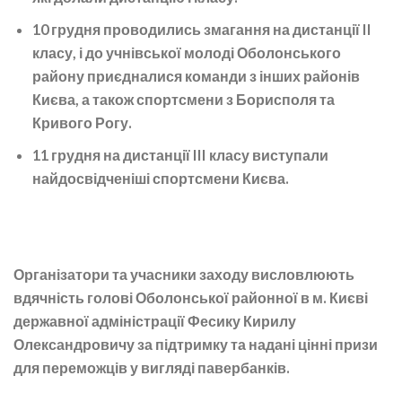
10 грудня проводились змагання на дистанції II
класу, і до учнівської молоді Оболонського
району приєдналися команди з інших районів
Києва, а також спортсмени з Борисполя та
Кривого Рогу.
11 грудня на дистанції III класу виступали
найдосвідченіші спортсмени Києва.
Організатори та учасники заходу висловлюють
вдячність голові Оболонської районної в м. Києві
державної адміністрації Фесику Кирилу
Олександровичу за підтримку та надані цінні призи
для переможців у вигляді павербанків.