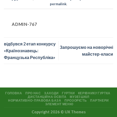
permalink
.
ADMIN-767
відбувся 2 етап конкурсу
Запрошуємо на новорічні
«Країнознавець:
майстер-класи
Французька Республіка»
ГОЛОВНА
ПРО НАС
ЗАХОДИ
ГУРТКИ
КЕРІВНИКУ ГУРТКА
ДИСТАНЦІЙНА ОСВІТА
МУЗЕЇ ШКІЛ
НОРМАТИВНО-ПРАВОВА БАЗА
ПРОЗОРІСТЬ
ПАРТНЕРИ
ЭЛЕМЕНТ МЕНЮ
Copyright 2026 ©
UX Themes