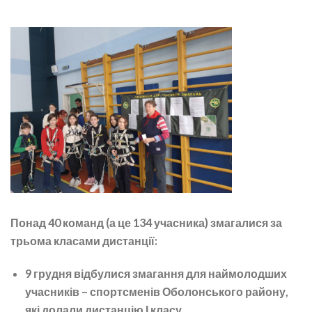
Понад 40 команд (а це 134 учасника) змагалися за
трьома класами дистанції:
9 грудня відбулися змагання для наймолодших
учасників – спортсменів Оболонського району,
які долали дистанцію І класу.