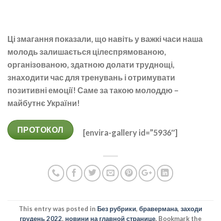
Ці змагання показали, що навіть у важкі часи наша
молодь залишається цілеспрямованою,
організованою, здатною долати труднощі,
знаходити час для тренувань і отримувати
позитивні емоції! Саме за такою молоддю –
майбутнє України!
ПРОТОКОЛ
[envira-gallery id=”5936″]
This entry was posted in
Без рубрики
,
бравермана
,
заходи
грудень 2022
,
новини на главной странице
. Bookmark the