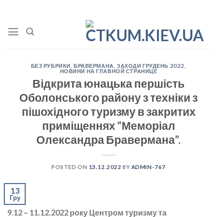
Skip
to
content
БЕЗ РУБРИКИ
,
БРАВЕРМАНА
,
ЗАХОДИ ГРУДЕНЬ 2022
,
НОВИНИ НА ГЛАВНОЙ СТРАНИЦЕ
Відкрита юнацька першість
Оболонського району з техніки з
пішохідного туризму в закритих
приміщеннях “Меморіал
Олександра Бравермана”.
POSTED ON
13.12.2022
BY
ADMIN-767
13
Гру
9.12 – 11.12.2022 року Центром туризму та