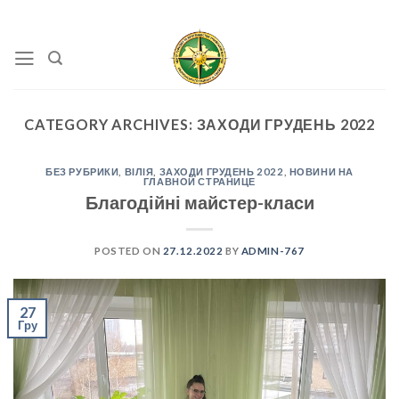
Skip
to
content
CATEGORY ARCHIVES:
ЗАХОДИ ГРУДЕНЬ 2022
БЕЗ РУБРИКИ
,
ВІЛІЯ
,
ЗАХОДИ ГРУДЕНЬ 2022
,
НОВИНИ НА
ГЛАВНОЙ СТРАНИЦЕ
Благодійні майстер-класи
POSTED ON
27.12.2022
BY
ADMIN-767
27
Гру