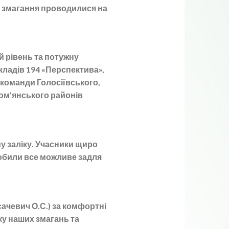
 змагання проводилися на
й рівень та потужну
кладів 194 «Перспектива»,
и команди Голосіївського,
ом’янського районів
у заліку. Учасники щиро
робили все можливе задля
ачевич О.С.) за комфортні
ку наших змагань та