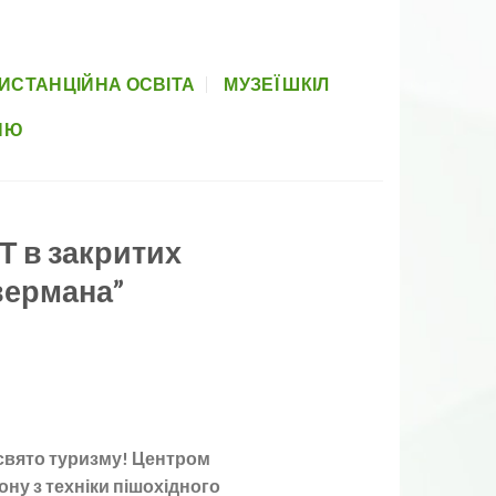
вова база
Прозорість
Партнери
Элемент меню
Newsletter
ИСТАНЦІЙНА ОСВІТА
МУЗЕЇ ШКІЛ
НЮ
Т в закритих
вермана”
свято туризму! Центром
ну з техніки пішохідного