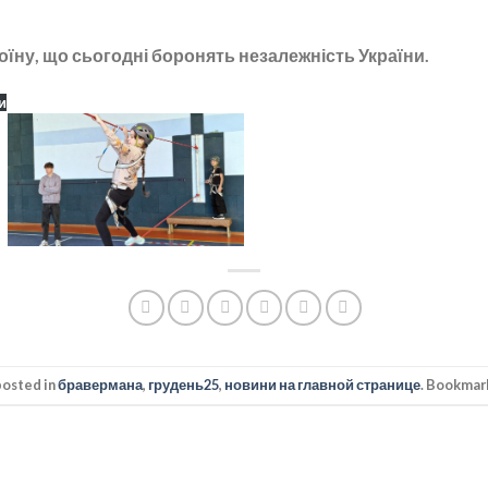
їну, що сьогодні боронять незалежність України.
и
posted in
бравермана
,
грудень25
,
новини на главной странице
. Bookmar