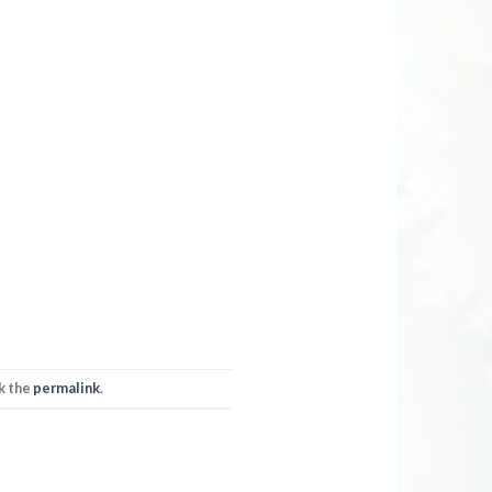
k the
permalink
.