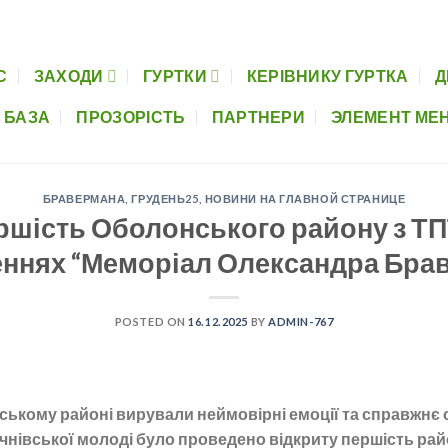
Керівнику гуртка
Дистанційна освіта
Музеї шкіл
Нормативно-пра
С
ЗАХОДИ
ГУРТКИ
КЕРІВНИКУ ГУРТКА
Д
 БАЗА
ПРОЗОРІСТЬ
ПАРТНЕРИ
ЭЛЕМЕНТ МЕ
БРАВЕРМАНА
,
ГРУДЕНЬ25
,
НОВИНИ НА ГЛАВНОЙ СТРАНИЦЕ
ршість Оболонського району з ТП
ннях “Меморіал Олександра Бра
POSTED ON
16.12.2025
BY
ADMIN-767
ькому районі вирували неймовірні емоції та справжнє 
чнівської молоді було проведено відкриту першість райо