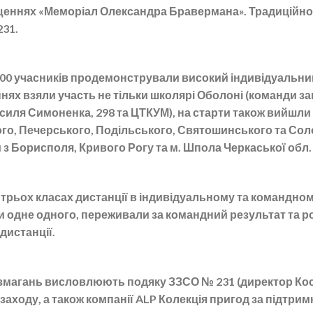
щеннях «Меморіал Олександра Бравермана». Традиційно
231.
 200 учасників продемонстрували високий індивідуальни
нях взяли участь не тільки школярі Оболоні (команди за
. Василя Симоненка, 298 та ЦТКУМ), на старти також вийшл
го, Печерського, Подільського, Святошинського та Сол
 з Борисполя, Кривого Рогу та м. Шпола Черкаської обл.
трьох класах дистанції в індивідуальному та командном
и одне одного, переживали за командний результат та 
истанції.
 змагань висловлюють подяку ЗЗСО № 231 (директор Кос
заходу, а також компанії ALP Колекція пригод за підтрим