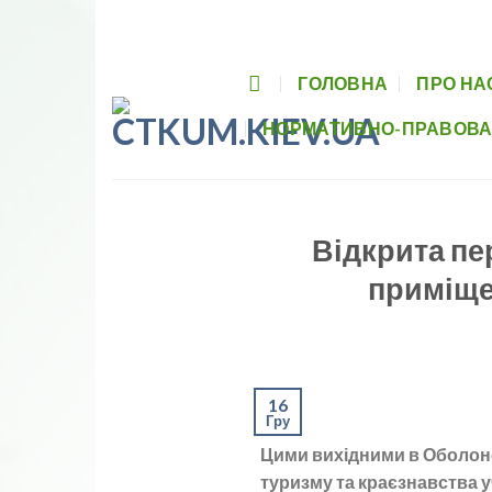
Skip
Головна
Про нас
Заходи
Гуртки
to
content
ГОЛОВНА
ПРО НА
НОРМАТИВНО-ПРАВОВА
Відкрита пе
приміще
16
Гру
Цими вихідними в Оболонс
туризму та краєзнавства у