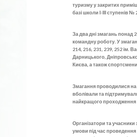
туризму у закритих примі
базі школи І-ІІІ ступенів № 
За два дні змагань понад
командну роботу. У змаган
214, 216, 231, 239, 252 ім
Дарницького, Дніпровсько
Києва, а також спортсмени
Змагання проводилися на 
вболівали та підтримувал
найкращого проходження д
Організатори та учасники
умови під час проведення 