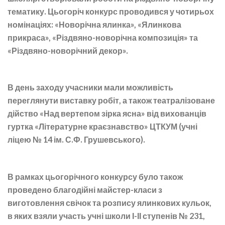
тематику. Цьогоріч конкурс проводився у чотирьох
номінаціях: «Новорічна ялинка», «Ялинкова
прикраса», «Різдвяно-новорічна композиція» та
«Різдвяно-новорічний декор».
В день заходу учасники мали можливість
переглянути виставку робіт, а також театралізоване
дійство «Над вертепом зірка ясна» від вихованців
гуртка «Літературне краєзнавство» ЦТКУМ (учні
ліцею № 14 ім. С.Ф. Грушевського).
В рамках цьогорічного конкурсу було також
проведено благодійні майстер-класи з
виготовлення свічок та розпису ялинкових кульок,
в яких взяли участь учні школи І-ІІ ступенів № 231,