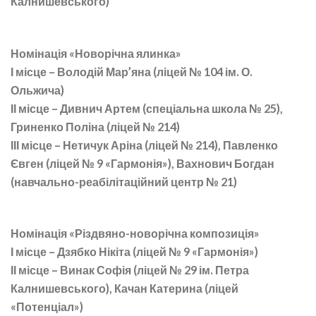
Калнишевського)
Номінація «Новорічна ялинка»
І місце – Володій Мар’яна (ліцей № 104 ім. О.
Ольжича)
ІІ місце – Дивнич Артем (спеціальна школа № 25),
Гриненко Поліна (ліцей № 214)
ІІІ місце – Нетичук Аріна (ліцей № 214), Павленко
Євген (ліцей № 9 «Гармонія»), Вахнович Богдан
(навчально-реабілітаційний центр № 21)
Номінація «Різдвяно-новорічна композиція»
І місце – Дзябко Нікіта (ліцей № 9 «Гармонія»)
ІІ місце – Винак Софія (ліцей № 29 ім. Петра
Калнишевського), Качан Катерина (ліцей
«Потенціал»)