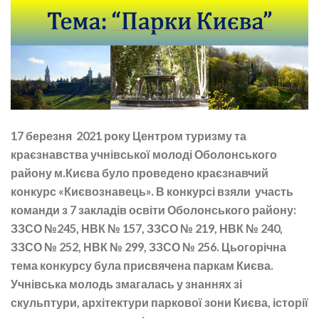
17 березня 2021 року Центром туризму та
краєзнавства учнівської молоді Оболонського
району м.Києва було проведено краєзнавчий
конкурс «Києвознавець». В конкурсі взяли участь
команди з 7 закладів освіти Оболонського району:
ЗЗСО №245, НВК № 157, ЗЗСО № 219, НВК № 240,
ЗЗСО № 252, НВК № 299, ЗЗСО № 256. Цьогорічна
тема конкурсу була присвячена паркам Києва.
Учнівська молодь змагалась у знаннях зі
скульптури, архітектури паркової зони Києва, історії