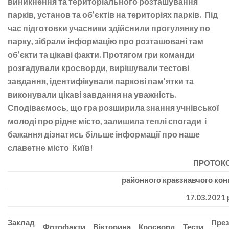
виникнення та територіального розташування
парків, установ та об’єктів на територіях парків. Під
час підготовки учасники здійснили прогулянку по
парку, зібрали інформацію про розташовані там
об’єкти та цікаві факти. Протягом гри команди
розгадували кросворди, вирішували тестові
завдання, ідентифікували паркові пам’ятки та
виконували цікаві завдання на уважність.
Сподіваємось, що гра розширила знання учнівської
молоді про рідне місто, залишила теплі спогади і
бажання дізнатись більше інформації про наше
славетне місто Київ!
ПРОТОК
районного краєзнавчого кон
17.03.2021 
Заклад
През
Фотофакти
Вікторина
Кросворд
Тести