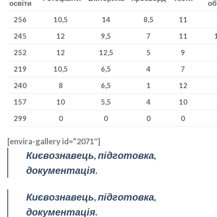
освіти
об
256
10,5
14
8,5
11
245
12
9,5
7
11
252
12
12,5
5
9
219
10,5
6,5
4
7
240
8
6,5
1
12
157
10
5,5
4
10
299
0
0
0
0
[envira-gallery id=”2071″]
Києвознавець, підготовка,
документація.
Києвознавець, підготовка,
документація.