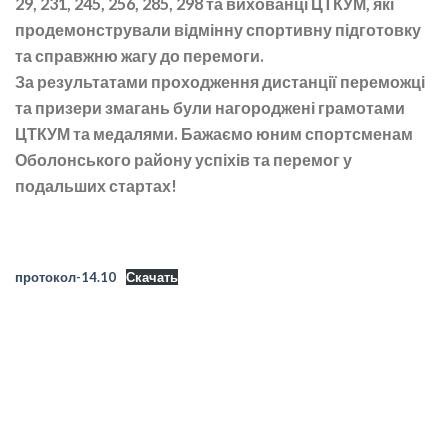
29, 231, 245, 256, 285, 298 та вихованці ЦТКУМ, які
продемонстрували відмінну спортивну підготовку
та справжню жагу до перемоги.
За результатами проходження дистанції переможці
та призери змагань були нагороджені грамотами
ЦТКУМ та медалями. Бажаємо юним спортсменам
Оболонського району успіхів та перемог у
подальших стартах!
протокол-14.10
Скачать