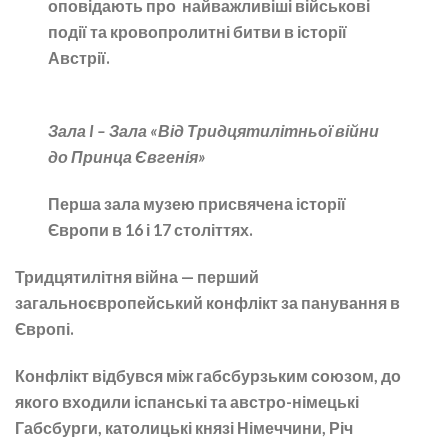
оповідають про найважливіші військові
події та кровопролитні битви в історії
Австрії.
Зала
I
– Зала
«
Від Тридцятилітньої війни
до Принца Євгенія
»
Перша зала музею присвячена історії
Європи в 16 і 17 століттях.
Тридцятилітня війна — перший
загальноєвропейський конфлікт за панування в
Європі.
Конфлікт відбувся між габсбурзьким союзом, до
якого входили іспанські та австро-німецькі
Габсбурги, католицькі князі Німеччини, Річ