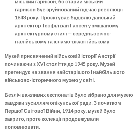
міський гарнізон, бо старий міський
гарнізон був зруйнований під час революції
1848 року. Проєктував будівлю данський
архітектор Теофіл ван Гансен у змішаному
архітектурному стилі — середньовічно-
італійському та ісламо-візантійському.
Музей присвячений військовій історії Австрії
починаючи з XVI століття до 1945 року. Музей
претендує на звання найстарішого і найбільшого
військово-історичного музею у світі.
Безліч важливих експонатів було зібрано для музею
завдяки зусиллям опікунської ради. З початком
Першої Світової Війни, 1914 року, музей було
закрито, проте колекції продовжували
поповнювати.