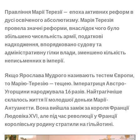
Правління Марії Терезії — епоха активних реформ в
дусі освіченого абсолютизму. Марія Терезія
провела значні реформи, внаслідок чого було
збільшено чисельність армії, податкові
надходження, впорядковано судову та
адміністративну гілки влади, зменшено кількість
неписьменних в імперії.
Якщо Ярослава Мудрого називають тестем Європи,
то Марію-Терезію — тещею. Імператриця Австро-
Угорщини народжувала 16 разів. Найтрагічніше
склалось життя її молодшої доньки Марії-
Антуанетти. Вона вийшла заміж за короля Франції
Людовіка XVI, але під час революції у Франції
королівську родину стратили на гільйотині.