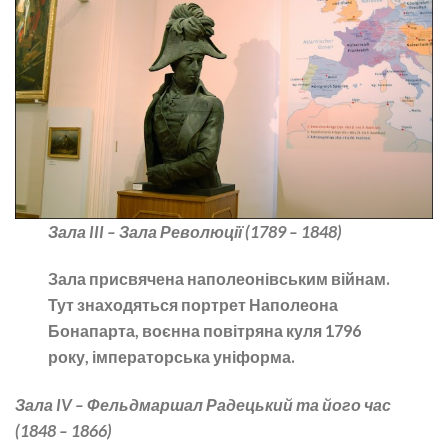
Зала III – Зала Революції (1789 – 1848)
Зала присвячена наполеонівським війнам.
Тут знаходяться портрет Наполеона
Бонапарта, воєнна повітряна куля 1796
року, імператорська уніформа.
Зала IV – Фельдмаршал Радецький та його час
(1848 – 1866)