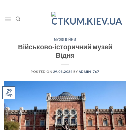
Skip
to
content
МУЗЕЇ ВІЙНИ
Військово-історичний музей
Відня
POSTED ON
29.03.2024
BY
ADMIN-767
29
Бер