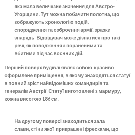
яка мала величезне значення для Австро-
Угорщини. Тут можна побачити полотна, що
зображують хронологію подій,
спорядження та озброєння армії, зразки
знарядь. Відвідувач може дізнатися про такі
речі, як поводження з пораненими та
вбитими під час воєнних дій.
Перший поверх будівлі являє собою красиво
оформлене приміщення, в якому знаходяться статуї
в повний зріст найвідоміших командирів та
генералів Австрії. Статуї виготовлені з мармуру,
кожна висотою 186 см.
На другому поверсі знаходиться зала
слави, стіни якої прикрашені фресками, що