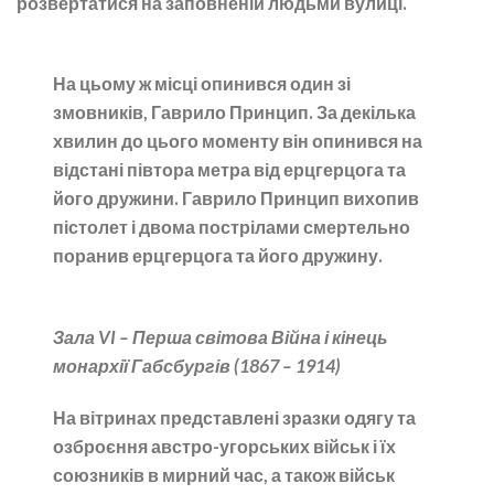
розвертатися на заповненій людьми вулиці.
На цьому ж місці опинився один зі
змовників, Гаврило Принцип. За декілька
хвилин до цього моменту він опинився на
відстані півтора метра від ерцгерцога та
його дружини. Гаврило Принцип вихопив
пістолет і двома пострілами смертельно
поранив ерцгерцога та його дружину.
Зала VI – Перша світова Війна і кінець
монархії Габсбургів (1867 – 1914)
На вітринах представлені зразки одягу та
озброєння австро-угорських військ і їх
союзників в мирний час, а також військ