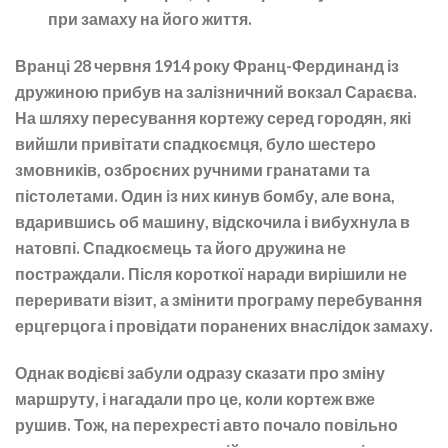
при замаху на його життя.
Вранці 28 червня 1914 року Франц-Фердинанд із
дружиною прибув на залізничний вокзал Сараєва.
На шляху пересування кортежу серед городян, які
вийшли привітати спадкоємця, було шестеро
змовників, озброєних ручними гранатами та
пістолетами. Один із них кинув бомбу, але вона,
вдарившись об машину, відскочила і вибухнула в
натовпі. Спадкоємець та його дружина не
постраждали. Після короткої наради вирішили не
переривати візит, а змінити програму перебування
ерцгерцога і провідати поранених внаслідок замаху.
Однак водієві забули одразу сказати про зміну
маршруту, і нагадали про це, коли кортеж вже
рушив. Тож, на перехресті авто почало повільно