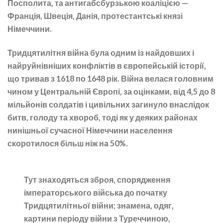
Посполита, та антигабсбурзькою коаліцією —
Франція, Швеція, Данія, протестантські князі
Німеччини.
Тридцятилітня війна була одним із найдовших і
найруйнівніших конфліктів в європейській історії,
що тривав з 1618 по 1648 рік. Війна велася головним
чином у Центральній Європі, за оцінками, від 4,5 до 8
мільйонів солдатів і цивільних загинуло внаслідок
битв, голоду та хвороб, тоді як у деяких районах
нинішньої сучасної Німеччини населення
скоротилося більш ніж на 50%.
Тут знаходяться зброя, спорядження
імператорського війська до початку
Тридцятилітньої війни; знамена, одяг,
картини періоду війни з Туреччиною,