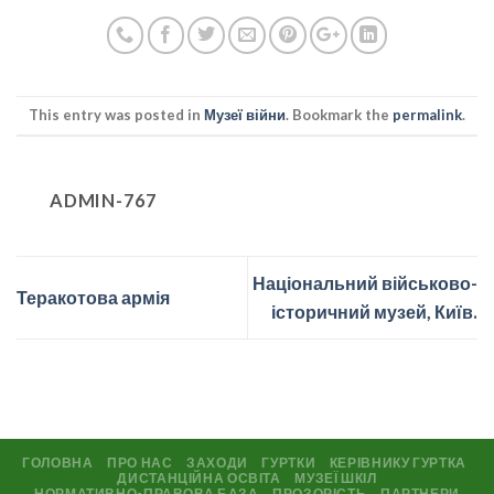
This entry was posted in
Музеї війни
. Bookmark the
permalink
.
ADMIN-767
Національний військово-
Теракотова армія
історичний музей, Київ.
ГОЛОВНА
ПРО НАС
ЗАХОДИ
ГУРТКИ
КЕРІВНИКУ ГУРТКА
ДИСТАНЦІЙНА ОСВІТА
МУЗЕЇ ШКІЛ
НОРМАТИВНО-ПРАВОВА БАЗА
ПРОЗОРІСТЬ
ПАРТНЕРИ