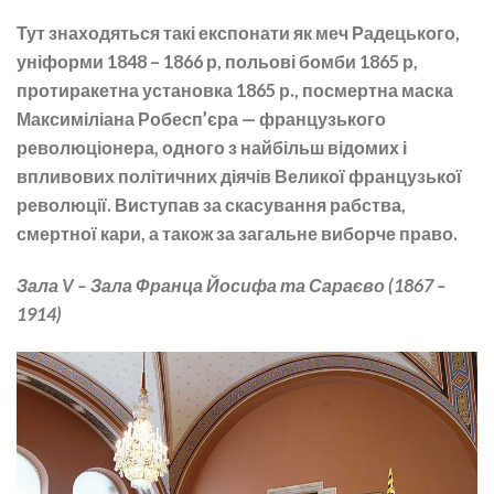
Тут знаходяться такі експонати як меч Радецького,
уніформи 1848 – 1866 р, польові бомби 1865 р,
протиракетна установка 1865 р., посмертна маска
Максиміліана Робесп’єра — французького
революціонера, одного з найбільш відомих і
впливових політичних діячів Великої французької
революції. Виступав за скасування рабства,
смертної кари, а також за загальне виборче право.
Зала V – Зала Франца Йосифа та Сараєво (1867 –
1914)