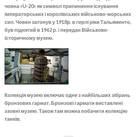
човна «U-20» як символ припинення існування
імператорських і королівських військово-морських
сил. Човен затонув у 1918р. в гирлі ріки Тальяменто,
був піднятий в 1962 р. і передан Військово-
історичному музею.
Колекція музею включає одне з найбільших зібрань
бронзових гармат. Бронзові гармати виставлені
ззовні музею. Також там можна побачити колекцію
танків.