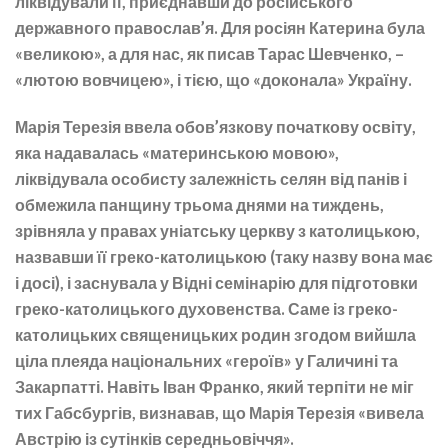
ліквідували її, приєднавши до російського
державного православ’я. Для росіян Катерина була
«великою», а для нас, як писав Тарас Шевченко, –
«лютою вовчицею», і тією, що «доконала» Україну.
Марія Терезія ввела обов’язкову початкову освіту,
яка надавалась «материнською мовою»,
ліквідувала особисту залежність селян від панів і
обмежила панщину трьома днями на тиждень,
зрівняла у правах уніатську церкву з католицькою,
назвавши її греко-католицькою (таку назву вона має
і досі), і заснувала у Відні семінарію для підготовки
греко-католицького духовенства. Саме із греко-
католицьких священицьких родин згодом вийшла
ціла плеяда національних «героїв» у Галичині та
Закарпатті. Навіть Іван Франко, який терпіти не міг
тих Габсбургів, визнавав, що Марія Терезія «вивела
Австрію із сутінків середньовіччя».