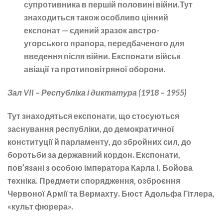
супротивника в першій половині війни.Тут
знаходиться також особливо цінний
експонат — єдиний зразок австро-
угорського прапора, передбаченого для
введення після війни. Експонати військ
авіації та протиповітряної оборони.
Зал VII – Республіка і диктатура (1918 – 1955)
Тут знаходяться експонати, що стосуються
заснування республіки, до демократичної
конституції й парламенту, до збройних сил, до
боротьби за державний кордон. Експонати,
пов’язані з особою імператора Карла I. Бойова
техніка. Предмети спорядження, озброєння
Червоної Армії та Вермахту. Бюст Адольфа Гітлера,
«культ фюрера».