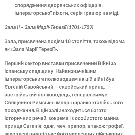
спорядження дворянських офіцерів,
імператорської піхоти, серія гравюр на міді.
Зала II – Зала Марії-Терезії (1701-1789)
Зала, присвячена подіям 18 століття, також відома
як «Зала Марії Терезії».
Перший сектор виставки присвячений Війні за
іспанську спадщину. Найвизначнішим
імператорським полководцем на цій війні був
Євгеній Савойський — савойський принц,
австрійський полководець, генералісимус
Священної Римської імперії франко-італійського
походження. В цій залі знаходиться багато
історичних речей, зокрема і з особистого майна
принца Євгенія: одяг, меч, прапор, а також трофеї,
захоплені ним під час його численних військових