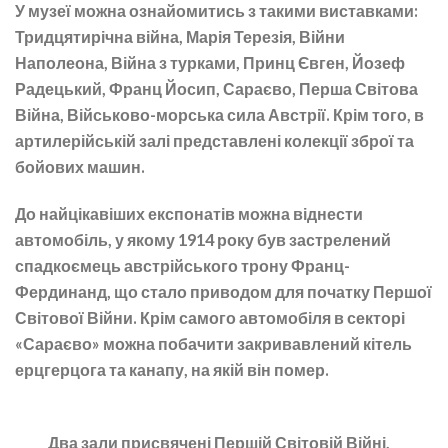
У музеї можна ознайомитись з такими виставками:
Тридцятирічна війна, Марія Терезія, Війни
Наполеона, Війна з турками, Принц Євген, Йозеф
Радецький, Франц Йосип, Сараєво, Перша Світова
Війна, Військово-морська сила Австрії. Крім того, в
артилерійській залі представлені колекції зброї та
бойових машин.
До найцікавіших експонатів можна віднести
автомобіль, у якому 1914 року був застрелений
спадкоємець австрійського трону Франц-
Фердинанд, що стало приводом для початку Першої
Світової Війни. Крім самого автомобіля в секторі
«Сараєво» можна побачити закривавлений кітель
ерцгерцога та канапу, на якій він помер.
Два зали присвячені Першій Світовій Війні,