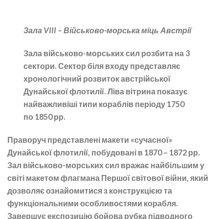
Зала VIII –
Військово-морська міць Австрії
Зала військово-морських сил розбита на 3
сектори. Сектор біля входу представляє
хронологічний розвиток австрійської
Дунайської флотилії. Ліва вітрина показує
найважливіші типи кораблів періоду 1750
по 1850 рр.
Праворуч представлені макети «сучасної»
Дунайської флотилії, побудовані в 1870 – 1872 рр.
Зал військово-морських сил вражає найбільшим у
світі макетом флагмана Першої світової війни, який
дозволяє ознайомитися з конструкцією та
функціональними особливостями корабля.
Завершує експозицію бойова рубка підводного