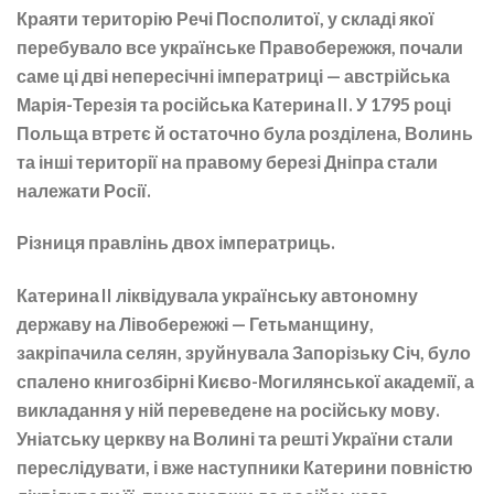
Краяти територію Речі Посполитої, у складі якої
перебувало все українське Правобережжя, почали
саме ці дві непересічні імператриці — австрійська
Марія-Терезія та російська Катерина II. У 1795 році
Польща втретє й остаточно була розділена, Волинь
та інші території на правому березі Дніпра стали
належати Росії.
Різниця правлінь двох імператриць.
Катерина II ліквідувала українську автономну
державу на Лівобережжі — Гетьманщину,
закріпачила селян, зруйнувала Запорізьку Січ, було
спалено книгозбірні Києво-Могилянської академії, а
викладання у ній переведене на російську мову.
Уніатську церкву на Волині та решті України стали
переслідувати, і вже наступники Катерини повністю