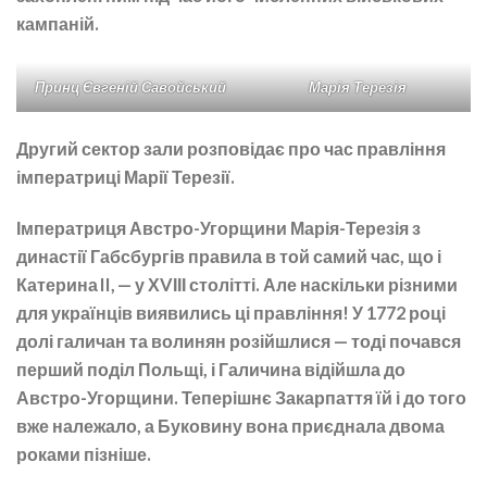
кампаній.
Принц Євгеній Савойський
Марія Терезія
Другий сектор зали розповідає про час правління
імператриці Марії Терезії.
Імператриця Австро-Угорщини Марія-Терезія з
династії Габсбургів правила в той самий час, що і
Катерина II, — у ХVІІІ столітті. Але наскільки різними
для українців виявились ці правління! У 1772 році
долі галичан та волинян розійшлися — тоді почався
перший поділ Польщі, і Галичина відійшла до
Австро-Угорщини. Теперішнє Закарпаття їй і до того
вже належало, а Буковину вона приєднала двома
роками пізніше.