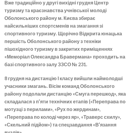
Вже традиційно у другі вихідні грудня Центр
туризму та краєзнавства учнівської молоді
Оболонського району м. Києва збирає
найсильніших спортсменів на змагання зі
спортивного туризму. Щорічно Відкрита юнацька
першість Оболонського району з техніки
пішохідного туризму в закритих приміщеннях
«Меморіал Олександра Бравермана» проходить на
базі спортивного залу ЗЗСО № 231.
8 грудня на дистанцію І класу вийшли наймолодші
учасники змагань. Вісім команд Оболонського
району подолали дистанцію «Смуга перешкод», яка
складалася з п’яти технічних етапів («Переправа по
мотузці з перилами», «Рух по жердинам»,
«Переправа по колоді через яр», «Траверс схилу»,
«Скельний підйом») та спецзавдання «В’язання
вузлів».