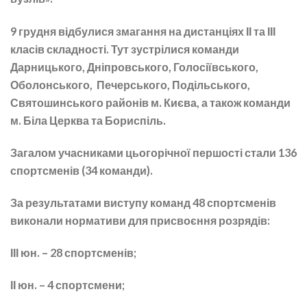
9 грудня відбулися змагання на дистанціях ІІ та ІІІ
класів складності. Тут зустрілися команди
Дарницького, Дніпровського, Голосіївського,
Оболонського, Печерського, Подільського,
Святошинського районів м. Києва, а також команди
м. Біла Церква та Бориспіль.
Загалом учасниками цьогорічної першості стали 136
спортсменів (34 команди).
За результатами виступу команд 48 спортсменів
виконали нормативи для присвоєння розрядів:
ІІІ юн. – 28 спортсменів;
ІІ юн. – 4 спортсмени;