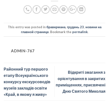
This entry was posted in
бравермана
,
грудень 23
,
новини на
главной странице
. Bookmark the
permalink
.
ADMIN-767
Районний тур першого
Відкриті змагання з
етапу Всеукраїнського
орієнтування в закритих
конкурсу екскурсоводів
приміщеннях, присвячені
музеїв закладів освіти
Дню Святого Миколая
«Край, в якому я живу»