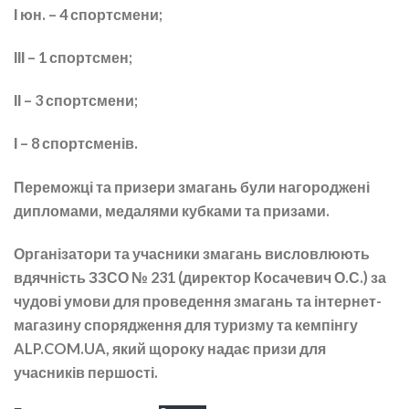
І юн. – 4 спортсмени;
ІІІ – 1 спортсмен;
ІІ – 3 спортсмени;
І – 8 спортсменів.
Переможці та призери змагань були нагороджені
дипломами, медалями кубками та призами.
Організатори та учасники змагань висловлюють
вдячність ЗЗСО № 231 (директор Косачевич О.С.) за
чудові умови для проведення змагань та інтернет-
магазину спорядження для туризму та кемпінгу
ALP.COM.UA, який щороку надає призи для
учасників першості.