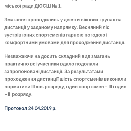
міської ради ДЮСШ № 1.
Змагання проводились у десяти вікових групах на
дистанції у заданому напрямку. Весняний ліс
зустрів юних спортсменів гарною погодою і
комфортними умовами для проходження дистанції.
Незважаючи на досить складний вид змагань
практично всі учасники вдало подолали
запропоновані дистанції. За результатами
проходження дистанції шість спортсменів виконали
нормативи ІІІ юн. розряду, один спортсмен – ІІІ і один
– ІІ розряду.
Протокол 24.04.2019 р.