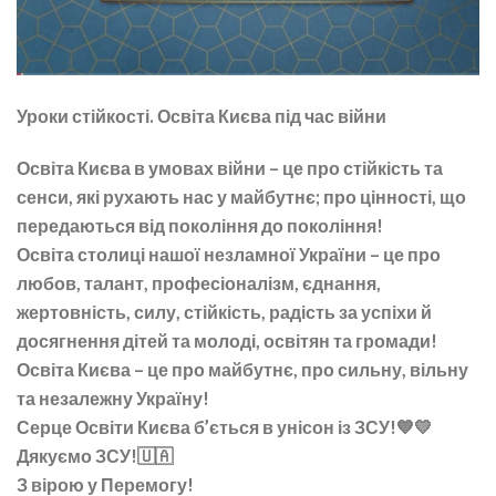
Уроки стійкості. Освіта Києва під час війни
Освіта Києва в умовах війни – це про стійкість та
сенси, які рухають нас у майбутнє; про цінності, що
передаються від покоління до покоління!
Освіта столиці нашої незламної України – це про
любов, талант, професіоналізм, єднання,
жертовність, силу, стійкість, радість за успіхи й
досягнення дітей та молоді, освітян та громади!
Освіта Києва – це про майбутнє, про сильну, вільну
та незалежну Україну!
Серце Освіти Києва б’ється в унісон із ЗСУ!💙💛
Дякуємо ЗСУ!🇺🇦
З вірою у Перемогу!