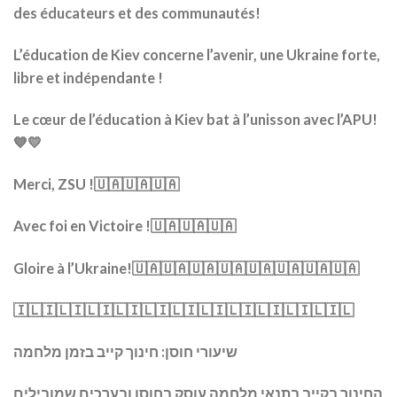
des éducateurs et des communautés!
L’éducation de Kiev concerne l’avenir, une Ukraine forte,
libre et indépendante !
Le cœur de l’éducation à Kiev bat à l’unisson avec l’APU!
💙💛
Merci, ZSU !🇺🇦🇺🇦🇺🇦
Avec foi en Victoire !🇺🇦🇺🇦🇺🇦
Gloire à l’Ukraine!🇺🇦🇺🇦🇺🇦🇺🇦🇺🇦🇺🇦🇺🇦🇺🇦
🇮🇱🇮🇱🇮🇱🇮🇱🇮🇱🇮🇱🇮🇱🇮🇱🇮🇱🇮🇱🇮🇱🇮🇱
שיעורי חוסן: חינוך קייב בזמן מלחמה
החינוך בקייב בתנאי מלחמה עוסק בחוסן ובערכים שמובילים