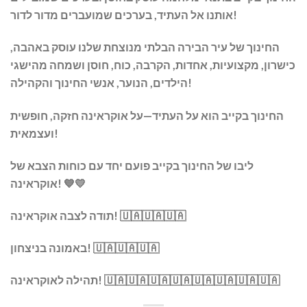
אותנו אל העתיד, בערכים שמועברים מדור לדור!
החינוך של עיר הבירה הבלתי מנוצחת שלנו עוסק באהבה,
כישרון, מקצועיות, אחדות, הקרבה, כוח, חוסן ושמחה מהישגי
הילדים, הנוער, אנשי החינוך והקהילה!
החינוך בקייב הוא על העתיד—על אוקראינה חזקה, חופשית
ועצמאית!
ליבו של החינוך בקייב פועם יחד עם כוחות הצבא של
אוקראינה! 💙💛
תודה לצבה אוקראינה! 🇺🇦🇺🇦🇺🇦
באמונה בניצחון! 🇺🇦🇺🇦🇺🇦
תהילה לאוקראינה! 🇺🇦🇺🇦🇺🇦🇺🇦🇺🇦🇺🇦🇺🇦🇺🇦