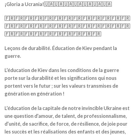
¡Gloria a Ucrania!🇺🇦🇺🇦🇺🇦🇺🇦🇺🇦🇺🇦🇺🇦
🇫🇷🇫🇷🇫🇷🇫🇷🇫🇷🇫🇷🇫🇷🇫🇷🇫🇷🇫🇷🇫🇷🇫🇷🇫🇷
🇫🇷🇫🇷🇫🇷🇫🇷🇫🇷🇫🇷🇫🇷🇫🇷🇫🇷🇫🇷🇫🇷🇫🇷🇫🇷
🇫🇷🇫🇷🇫🇷🇫🇷🇫🇷🇫🇷🇫🇷🇫🇷🇫🇷🇫🇷
Leçons de durabilité. Éducation de Kiev pendant la
guerre.
L’éducation de Kiev dans les conditions de la guerre
porte sur la durabilité et les significations qui nous
portent vers le futur ; sur les valeurs transmises de
génération en génération !
L’éducation de la capitale de notre invincible Ukraine est
une question d’amour, de talent, de professionnalisme,
d’unité, de sacrifice, de force, de résilience, de joie pour
les succès et les réalisations des enfants et des jeunes,