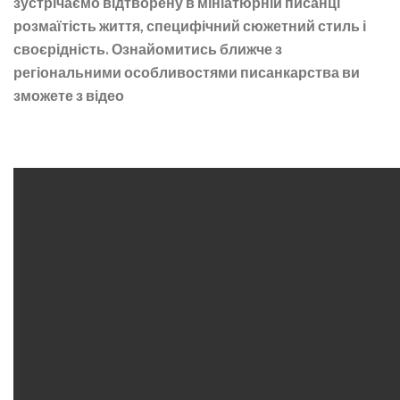
зустрічаємо відтворену в мініатюрній писанці
розмаїтість життя, специфічний сюжетний стиль і
своєрідність. Ознайомитись ближче з
регіональними особливостями писанкарства ви
зможете з відео