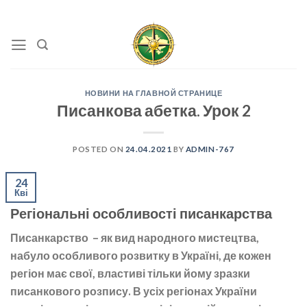
Skip
to
content
НОВИНИ НА ГЛАВНОЙ СТРАНИЦЕ
Писанкова абетка. Урок 2
POSTED ON
24.04.2021
BY
ADMIN-767
24
Кві
Регіональні особливості писанкарства
Писанкарство – як вид народного мистецтва,
набуло особливого розвитку в Україні, де кожен
регіон має свої, властиві тільки йому зразки
писанкового розпису. В усіх регіонах України