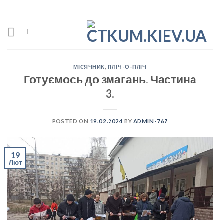
Skip
to
content
МІСЯЧНИК
,
ПЛІЧ-О-ПЛІЧ
Готуємось до змагань. Частина
3.
POSTED ON
19.02.2024
BY
ADMIN-767
19
Лют