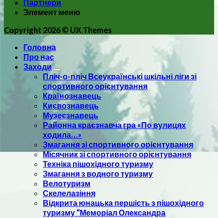
Партнери
Элемент меню
Copyright 2026 ©
UX Themes
Головна
Про нас
Заходи
Пліч-о-пліч Всеукраїнські шкільні ліги зі
спортивного орієнтування
Країнознавець
Києвознавець
Музеєзнавець
Районна краєзнавча гра «По вулицях
ходила…»
Змагання зі спортивного орієнтування
Місячник зі спортивного орієнтування
Техніка пішохідного туризму
Змагання з водного туризму
Велотуризм
Скелелазіння
Відкрита юнацька першість з пішохідного
туризму “Меморіал Олександра