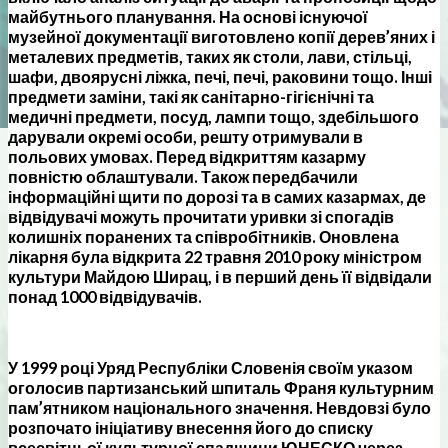
майбутнього планування. На основі існуючої
музейної документації виготовлено копії дерев’яних і
металевих предметів, таких як столи, лави, стільці,
шафи, двоярусні ліжка, печі, печі, раковини тощо. Інші
предмети заміни, такі як санітарно-гігієнічні та
медичні предмети, посуд, лампи тощо, здебільшого
дарували окремі особи, решту отримували в
польових умовах. Перед відкриттям казарму
повністю облаштували. Також передбачили
інформаційні щити по дорозі та в самих казармах, де
відвідувачі можуть прочитати уривки зі спогадів
колишніх поранених та співробітників. Оновлена
лікарня була відкрита 22 травня 2010 року міністром
культури Майдою Ширац, і в перший день її відвідали
понад 1000 відвідувачів.
У 1999 році Уряд Республіки Словенія своїм указом
оголосив партизанський шпиталь Франя культурним
пам’ятником національного значення. Невдовзі було
розпочато ініціативу внесення його до списку
всесвітньої культурної спадщини ЮНЕСКО через