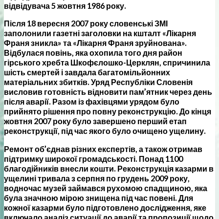
відвідувача 5 жовтня 1986 року.
Після 18 вересня 2007 року словенські ЗМІ
заполонили газетні заголовки на кшталт «Лікарня
Франя зникла» та «Лікарня Франя зруйнована».
Відбулася повінь, яка охопила того дня район
гірського хребта Шкофєлошко-Церклян, спричинила
шість смертей і завдала багатомільйонних
матеріальних збитків. Уряд Республіки Словенія
висловив готовність відновити пам’ятник через день
після аварії. Разом із фахівцями урядом було
прийнято рішення про повну реконструкцію. До кінця
жовтня 2007 року було завершено перший етап
реконструкції, під час якого було очищено ущелину.
Ремонт об’єднав різних експертів, а також отримав
підтримку широкої громадськості. Понад 1100
благодійників внесли кошти. Реконструкція казарми в
ущелині тривала з серпня по грудень 2009 року,
водночас музей займався рухомою спадщиною, яка
була значною мірою знищена під час повені. Для
кожної казарми було підготовлено дослідження, яке
включало аналіз ситуації до аварії та пропозиції щодо