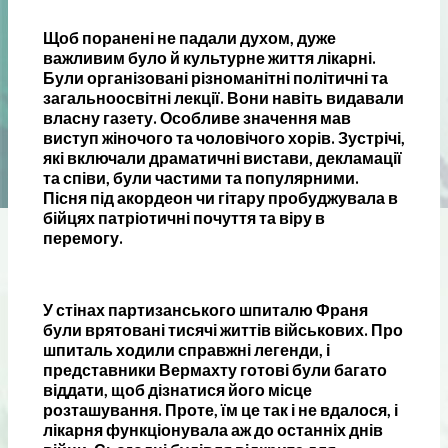
Щоб поранені не падали духом, дуже
важливим було й культурне життя лікарні.
Були організовані різноманітні політичні та
загальноосвітні лекції. Вони навіть видавали
власну газету. Особливе значення мав
виступ жіночого та чоловічого хорів. Зустрічі,
які включали драматичні вистави, декламації
та співи, були частими та популярними.
Пісня під акордеон чи гітару пробуджувала в
бійцях патріотичні почуття та віру в
перемогу.
У стінах партизанського шпиталю Франя
були врятовані тисячі життів військових. Про
шпиталь ходили справжні легенди, і
представники Вермахту готові були багато
віддати, щоб дізнатися його місце
розташування. Проте, їм це так і не вдалося, і
лікарня функціонувала аж до останніх днів