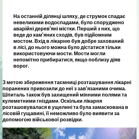
На останній ділянці шляху, де струмок спадає
невеликими водоспадами, було споруджено
аварійні дерев’яні містки. Перший з них, що
веде до кам’яних сходів, був підйомним
мостом. Вхід в лікарню був добре захований
в лісі, до нього можна було дістатися тільки
використовуючи мости. Мости могли
непомітно прибиратися, якщо поблизу діяв
ворог.
З метою збереження таємниці розташування лікарні
поранених привозили до неї з зав’язаними очима.
Шпиталь також був захищений мінними полями та
кулеметними гніздами. Оскільки лікарня
розташовувалася в ущелині та була замаскована в
лісовій гущавині, її неможливо було виявити за
допомогою військової розвідки.