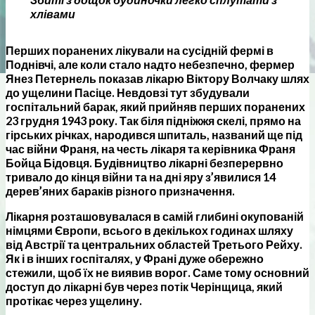
хлівами
Перших поранених лікували на сусідній фермі в
Поднівчі, але коли стало надто небезпечно, фермер
Янез Петернель показав лікарю Віктору Волчаку шлях
до ущелини Пасіце. Невдовзі тут збудували
госпітальний барак, який прийняв перших поранених
23 грудня 1943 року. Так біля підніжжя скелі, прямо на
гірських річках, народився шпиталь, названий ще під
час війни Франя, на честь лікаря та керівника Франя
Бойца Бідовця. Будівництво лікарні безперервно
тривало до кінця війни та на дні яру з’явилися 14
дерев’яних бараків різного призначення.
Лікарня розташовувалася в самій глибині окупованій
німцями Європи, всього в декількох годинах шляху
від Австрії та центральних областей Третього Рейху.
Як і в інших госпіталях, у Франі дуже обережно
стежили, щоб їх не виявив ворог. Саме тому основний
доступ до лікарні був через потік Черінщица, який
протікає через ущелину.