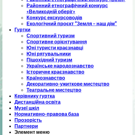
Районний етнографічний конкурс
«Великодній оберіг»
Конкурс екскурсоводів
Екологічний проєкт “Земля – наш дім”
Гуртки
Спортивний туризм
Спортивне орієнтування
Юні туристи краєзнавці
Юні рятувальники
Пішохідний туризм
Українське народознавство
Історичне краєзнавство
Країнознавство
Декоративно-ужиткове мистецтво
Театральне мистецтво
Керівнику гуртка
Дистанційна освіта
Музеї шкіл
Нормативно-правова база
Прозорість
Партнери
Элемент меню