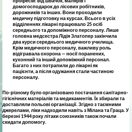
професій: від швачок, малярів і
домогосподарок до лісових робітників,
дорожників та інших. Вони проходили
медичну підготовку на курсах. Всього в усіх
відділеннях лікарні працювало 25 осіб
середнього та допоміжного персоналу. Лише
головна медсестра Лідія Златопер закінчила
два курси середнього медичного училища.
Крім медичного персоналу, важливу роль
відігравала охорона — носії поранених,
кухонний та інший допоміжний персонал.
Багато з них потрапили до лікарні як
пацієнти, а після одужання стали частиною
персоналу.
По-різному було організовано постачання санітарно-
гігієнічних матеріалів та медикаментів. Їх збирали та
доставляли польові організації. Згідно з таємними
джерелами, ліки надходили навіть з Мілана та Граца. У
березні 1944 року літаки союзників також почали
скидати допомогу.