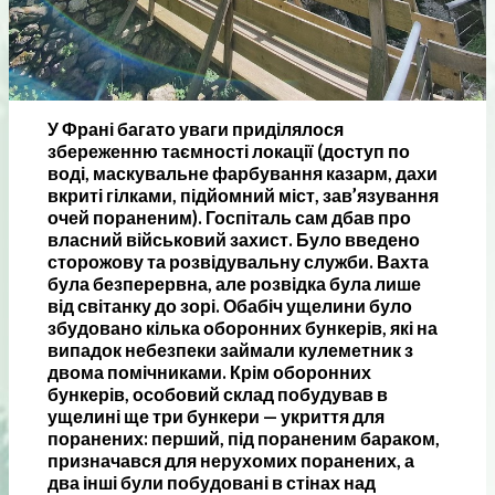
У Франі багато уваги приділялося
збереженню таємності локації (доступ по
воді, маскувальне фарбування казарм, дахи
вкриті гілками, підйомний міст, зав’язування
очей пораненим). Госпіталь сам дбав про
власний військовий захист. Було введено
сторожову та розвідувальну служби. Вахта
була безперервна, але розвідка була лише
від світанку до зорі. Обабіч ущелини було
збудовано кілька оборонних бункерів, які на
випадок небезпеки займали кулеметник з
двома помічниками. Крім оборонних
бункерів, особовий склад побудував в
ущелині ще три бункери — укриття для
поранених: перший, під пораненим бараком,
призначався для нерухомих поранених, а
два інші були побудовані в стінах над