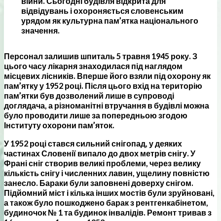
війни. Сьогодні будівля відкрита для
відвідувань і охороняється словенським
урядом як культурна пам’ятка національного
значення.
Персонал залишив шпиталь 5 травня 1945 року. З
цього часу лікарня знаходилася під наглядом
місцевих лісників. Вперше його взяли під охорону як
пам’ятку у 1952 році. Після цього вхід на територію
пам’ятки був дозволений лише в супроводі
доглядача, а різноманітні втручання в будівлі можна
було проводити лише за попередньою згодою
Інституту охорони пам’яток.
У 1952 році стався сильний снігопад, у деяких
частинах Словенії випало до двох метрів снігу. У
Франі сніг створив великі проблеми, через велику
кількість снігу і численних лавин, ущелину повністю
занесло. Бараки були заповнені доверху снігом.
Підйомний міст і кілька інших мостів були зруйновані,
а також було пошкоджено барак з рентгенкабінетом,
будиночок № 1 та будинок інвалідів. Ремонт тривав з