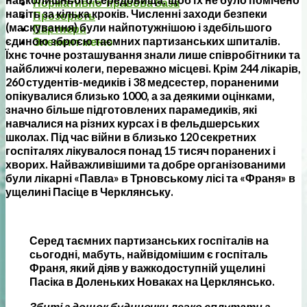
Нормативно-правова база
навіть за кілька кроків. Численні заходи безпеки
Прозорість
(маскування) були найпотужнішою і здебільшого
Партнери
єдиною зброєю таємних партизанських шпиталів.
Элемент меню
Їхнє точне розташування знали лише співробітники та
найближчі колеги, переважно місцеві. Крім 244 лікарів,
260 студентів-медиків і 38 медсестер, пораненими
опікувалися близько 1000, а за деякими оцінками,
значно більше підготовлених парамедиків, які
навчалися на різних курсах і в фельдшерських
школах. Під час війни в близько 120 секретних
госпіталях лікувалося понад 15 тисяч поранених і
хворих. Найважливішими та добре організованими
були лікарні «Павла» в Трновському лісі та «Франя» в
ущелині Пасіце в Черклянську.
Серед таємних партизанських госпіталів на
сьогодні, мабуть, найвідомішим є госпіталь
Франя, який діяв у важкодоступній ущелині
Пасіка в Доленьких Новаках на Церклянсько.
Збиті з дощок будиночки легко сплутати з