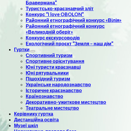
Бравермана”
Туристсько-краєзнавчий зліт
Конкурс “I love OBOLON”
Районний етнографічний конкурс «Вілія»
Районний етнографічний конкурс
«Великодній оберіг»
Конкурс екскурсоводів
Екологічний проєкт “Земля – наш дім”
Гуртки
Спортивний туризм
Спортивне орієнтування
Юні туристи краєзнавці
Юні рятувальники
Пішохідний туризм
Українське народознавство
Історичне краєзнавство
Країнознавство
Декоративно-ужиткове мистецтво
Театральне мистецтво
Керівнику гуртка
Дистанційна освіта
Музеї шкіл