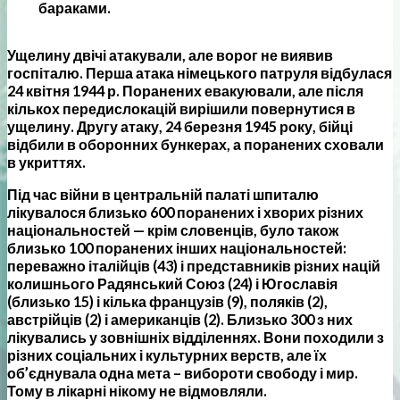
бараками.
Ущелину двічі атакували, але ворог не виявив
госпіталю. Перша атака німецького патруля відбулася
24 квітня 1944 р. Поранених евакуювали, але після
кількох передислокацій вирішили повернутися в
ущелину. Другу атаку, 24 березня 1945 року, бійці
відбили в оборонних бункерах, а поранених сховали
в укриттях.
Під час війни в центральній палаті шпиталю
лікувалося близько 600 поранених і хворих різних
національностей — крім словенців, було також
близько 100 поранених інших національностей:
переважно італійців (43) і представників різних націй
колишнього Радянський Союз (24) і Югославія
(близько 15) і кілька французів (9), поляків (2),
австрійців (2) і американців (2). Близько 300 з них
лікувались у зовнішніх відділеннях. Вони походили з
різних соціальних і культурних верств, але їх
об’єднувала одна мета – вибороти свободу і мир.
Тому в лікарні нікому не відмовляли.