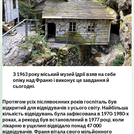
З 1963 року міський музей Ідрії взяв на себе
опіку над Франю і виконує це завдання й
сьогодні.
Протягом усіх післявоєнних років госпіталь був
відкритий для відвідувачів з усього світу. Найбільша
кількість відвідувань була зафіксована в 1970-1980-х
роках, а рекорд був встановлений в 1977 році, коли
лікарню в ущелині відвідало понад 47 000
відвідувачів. Франя вітала свого мільйонного