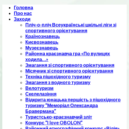
Skip
Головна
to
Про нас
content
Заходи
Пліч-о-пліч Всеукраїнські шкільні ліги зі
спортивного орієнтування
Країнознавець
Києвознавець
Музеєзнавець
Районна краєзнавча гра «По вулицях
ходила…»
Змагання зі спортивного орієнтування
Місячник зі спортивного орієнтування
Техніка пішохідного туризму
Змагання з водного туризму
Велотуризм
Скелелазіння
Відкрита юнацька першість з пішохідного
туризму “Меморіал Олександра
Бравермана”
Туристсько-краєзнавчий зліт
Конкурс “I love OBOLON”
Районний етнографічний конкурс «Вілія»