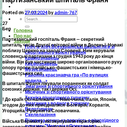
Posted on
27.03.2024
by
admin-767
27
Бер
Головна
Про нас
Партизанський госпіталь Франя — секретний
Заходи
шпиталь часів Другої світової війни в Доленьї-Новакі
Пліч-о-пліч Всеукраїнські шкільні ліги зі
поблизу Церкно на заході Словенії. Ним керували
спортивного орієнтування
словенські партизани з грудня 1943 року до кінця
Країнознавець
війни. Він був частиною широко організованого руху
Києвознавець
опору проти італійсько-фашистських і німецько-
Музеєзнавець
фашистських сил.
Районна краєзнавча гра «По вулицях
ходила…»
В шпиталі Франя лікували поранених як солдат
Змагання зі спортивного орієнтування
союзних держав, так і держав Осі.
Місячник зі спортивного орієнтування
Техніка пішохідного туризму
! До країн Осі належали — Німеччина, Італія, Японія,
Змагання з водного туризму
згодом до них приєдналися Болгарія, Хорватія,
Велотуризм
Угорщина, Румунія та Словаччина.
Скелелазіння
Відкрита юнацька першість з пішохідного
Війська Вермахту, які окупували територію,
туризму “Меморіал Олександра
анексовану Італією, робили кілька спроб знайти