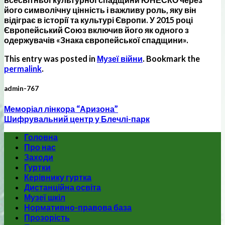
його символічну цінність і важливу роль, яку він
відіграє в історії та культурі Європи. У 2015 році
Європейський Союз включив його як одного з
одержувачів «Знака європейської спадщини».
This entry was posted in
Музеї війни
. Bookmark the
permalink
.
admin-767
Меморіал лінкора “Аризона”
Шифрувальний центр у Блечлі-парк
Головна
Про нас
Заходи
Гуртки
Керівнику гуртка
Дистанційна освіта
Музеї шкіл
Нормативно-правова база
Прозорість