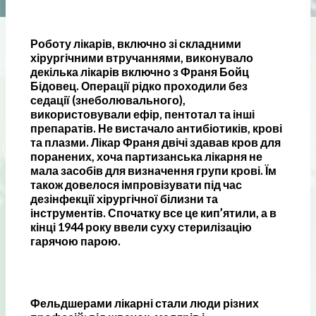
Роботу лікарів, включно зі складними
хірургічними втручаннями, виконувало
декілька лікарів включно з Франя Бойц
Бідовец. Операції рідко проходили без
седації (знеболювального),
використовували ефір, пентотал та інші
препаратів. Не вистачало антибіотиків, крові
та плазми. Лікар Франя двічі здавав кров для
поранених, хоча партизанська лікарня не
мала засобів для визначення групи крові. Їм
також довелося імпровізувати під час
дезінфекції хірургічної білизни та
інструментів. Спочатку все це кип’ятили, а в
кінці 1944 року ввели суху стерилізацію
гарячою парою.
Фельдшерами лікарні стали люди різних