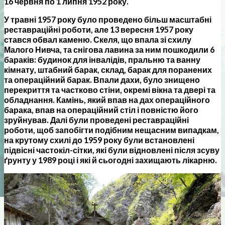
16 червня по 1 липня 1952 року.
У травні 1957 року було проведено більш масштабні
реставраційні роботи, але 13 вересня 1957 року
стався обвал каменю. Скеля, що впала зі схилу
Малого Нивча, та снігова лавина за ним пошкодили 6
бараків: будинок для інвалідів, пральню та ванну
кімнату, штабний барак, склад, барак для поранених
та операційний барак. Впали дахи, було знищено
перекриття та частково стіни, окремі вікна та двері та
обладнання. Камінь, який впав на дах операційного
барака, впав на операційний стіл і повністю його
зруйнував. Далі були проведені реставраційні
роботи, щоб запобігти подібним нещасним випадкам,
на крутому схилі до 1959 року були встановлені
підвісні частокіл-сітки, які були відновлені після зсуву
ґрунту у 1989 році і які й сьогодні захищають лікарню.