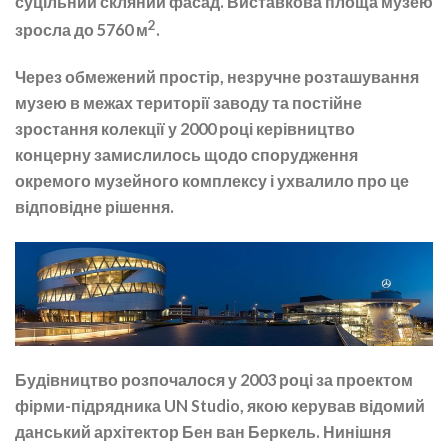
суцільний скляний фасад. Виставкова площа музею
2
зросла до 5760 м
.
Через обмежений простір, незручне розташування
музею в межах території заводу та постійне
зростання колекції у 2000 році керівництво
концерну замислилось щодо спорудження
окремого музейного комплексу і ухвалило про це
відповідне рішення.
Будівництво розпочалося у 2003 році за проектом
фірми-підрядника UN Studio, якою керував відомий
данський архітектор Бен ван Беркель. Нинішня