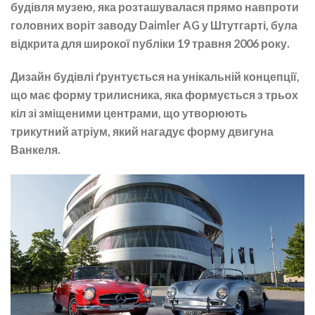
будівля музею, яка розташувалася прямо навпроти
головних воріт заводу Daimler AG у Штутгарті, була
відкрита для широкої публіки 19 травня 2006 року.
Дизайн будівлі ґрунтується на унікальній концепції,
що має форму трилисника
, яка формується з трьох
кіл зі зміщеними центрами, що утворюють
трикутний атріум, який нагадує форму двигуна
Ванкеля.