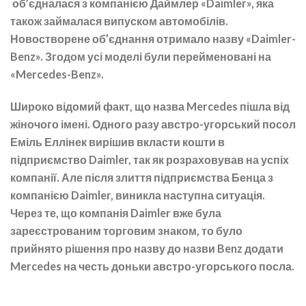
об’єдналася з компанією Даймлер «Daimler», яка
також займалася випуском автомобілів.
Новостворене об’єднання отримало назву «Daimler-
Benz». Згодом усі моделі були перейменовані на
«Mercedes-Benz».
Широко відомий факт, що назва Mercedes пішла від
жіночого імені. Одного разу австро-угорський посол
Еміль Еллінек вирішив вкласти кошти в
підприємство Daimler, так як розраховував на успіх
компанії. Але після злиття підприємства Бенца з
компанією Daimler, виникла наступна ситуація.
Через те, що компанія Daimler вже була
зареєстрованим торговим знаком, то було
прийнято рішення про назву до назви Benz додати
Mercedes на честь доньки австро-угорського посла.