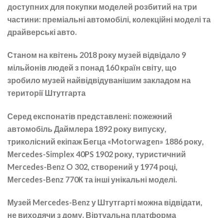
доступних для покупки моделей розбитий на три
частини: преміальні автомобілі, колекційні моделі та
драйверські авто.
Станом на квітень 2018 року музей відвідало 9
мільйонів людей
з понад 160 країн світу, що
зробило музей найвідвідуванішим закладом на
території Штутгарта
Серед експонатів представлені: пожежний
автомобіль Даймлера 1892 року випуску,
триколісний екіпаж Бегца «Motorwagen» 1886 року,
Мercedes-Simplex 40PS 1902 року, туристичний
Mercedes-Benz O 302, створений у 1974 році,
Мercedes-Benz 770К та інші унікальні моделі.
Музей Mercedes-Benz у Штутгарті можна відвідати,
не виходячи з дому. Віртуальна платформа