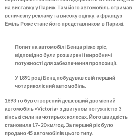
на виставку у Париж. Там його автомобіль отримав
величезну рекламу та високу оцінку, а француз
Еміль Роже стане його представником в Парижі.
Попит на автомобілі Бенца різко зріс,
відповідно були розширені і виробничі
потужності для забезпечення пропозиції.
У 1891 році Бенц побудував свій перший
чотириколісний автомобіль.
1893-го був створений дешевший двомісний
автомобіль «Victoria» з двигуном потужністю 3
кінські сили на чотирьох колесах. Його швидкість
становила 17–20 км/год. За перший рік було
продано 45 автомобілів цього типу.