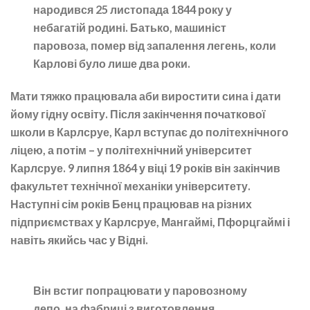
народився 25 листопада 1844 року у
небагатій родині. Батько, машиніст
паровоза, помер від запалення легень, коли
Карлові було лише два роки.
Мати тяжко працювала аби виростити сина і дати
йому гідну освіту. Після закінчення початкової
школи в Карлсруе, Карл вступає до політехнічного
ліцею, а потім – у політехнічний університет
Карлсруе. 9 липня 1864 у віці 19 років він закінчив
факультет технічної механіки університету.
Наступні сім років Бенц працював на різних
підприємствах у Карлсруе, Мангаймі, Пфорцгаймі і
навіть якийсь час у Відні.
Він встиг попрацювати у паровозному
депо, на фабриці з виготовлення