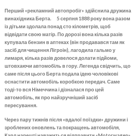
Перший «рекламний автопробіг» здійснила дружина
винахідника Берта. 5 серпня 1888 року вона разом
із дітьми здолала понад сто кілометрів, щоб
відвідати свою матір. По дорозі вона кілька разів
купувала бензин в аптеках (він продавався там як
засіб для чищення Лігроін), лагодила гальмо у
лимаря, кілька разів довелося долати підйоми,
штовхаючи автомобіль в гору. Легенда свідчить, що
саме після цього Берта подала ідею чоловікові
оснастити автомобіль коробкою передач. Саме
тоді-то вся Німеччина і дізналася про цей
автомобіль, як про найзручніший засіб
пересування.
Через пару тижнів після «вдалої поїздки» дружини і
зроблених оновлень та покращень автомобіля,
Карл нарешті наважиться відправити «Motorwagen»