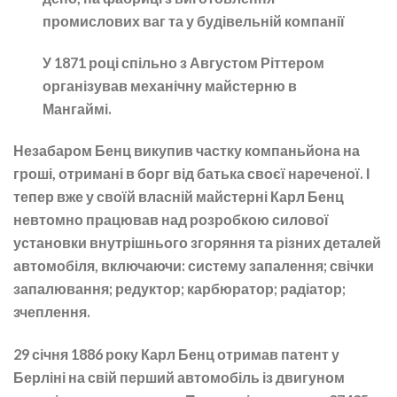
промислових ваг та у будівельній компанії
У 1871 році спільно з Августом Ріттером
організував механічну майстерню в
Мангаймі.
Незабаром Бенц викупив частку компаньйона на
гроші, отримані в борг від батька своєї нареченої. І
тепер вже у своїй власній майстерні Карл Бенц
невтомно працював над розробкою силової
установки внутрішнього згоряння та різних деталей
автомобіля, включаючи: систему запалення; свічки
запалювання; редуктор; карбюратор; радіатор;
зчеплення.
29 січня 1886 року Карл Бенц отримав патент у
Берліні на свій перший автомобіль із двигуном