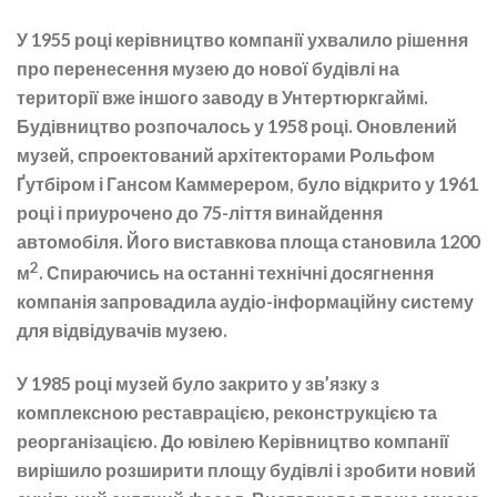
У 1955 році керівництво компанії ухвалило рішення
про перенесення музею до нової будівлі на
території вже іншого заводу в Унтертюркгаймі.
Будівництво розпочалось у 1958 році. Оновлений
музей, спроектований архітекторами Рольфом
Ґутбіром і Гансом Каммерером, було відкрито у 1961
році і приурочено до 75-ліття винайдення
автомобіля. Його виставкова площа становила 1200
2
м
. Спираючись на останні технічні досягнення
компанія запровадила аудіо-інформаційну систему
для відвідувачів музею.
У 1985 році музей було закрито у зв’язку з
комплексною реставрацією, реконструкцією та
реорганізацією. До ювілею Керівництво компанії
вирішило розширити площу будівлі і зробити новий