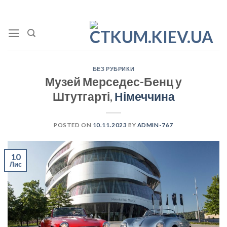
Skip
to
content
БЕЗ РУБРИКИ
Музей Мерседес-Бенц у
Штутгарті,
Німеччина
POSTED ON
10.11.2023
BY
ADMIN-767
10
Лис