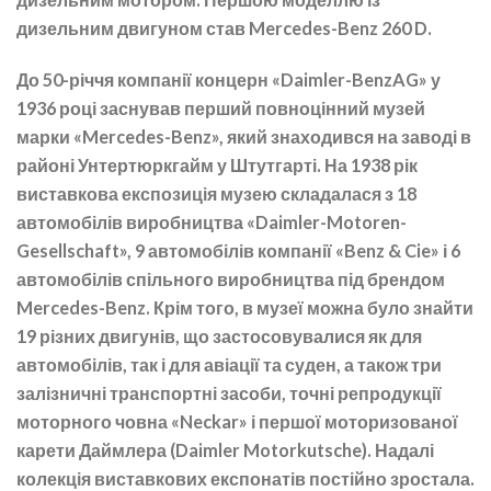
дизельним двигуном став Mercedes-Benz 260 D.
До 50-річчя компанії концерн «Daimler-BenzAG» у
1936 році заснував перший повноцінний музей
марки «Mercedes-Benz», який знаходився на заводі в
районі Унтертюркгайм у Штутгарті. На 1938 рік
виставкова експозиція музею складалася з 18
автомобілів виробництва «Daimler-Motoren-
Gesellschaft», 9 автомобілів компанії «Benz & Cie» і 6
автомобілів спільного виробництва під брендом
Mercedes-Benz. Крім того, в музеї можна було знайти
19 різних двигунів, що застосовувалися як для
автомобілів, так і для авіації та суден, а також три
залізничні транспортні засоби, точні репродукції
моторного човна «Neckar» і першої моторизованої
карети Даймлера (Daimler Motorkutsche). Надалі
колекція виставкових експонатів постійно зростала.