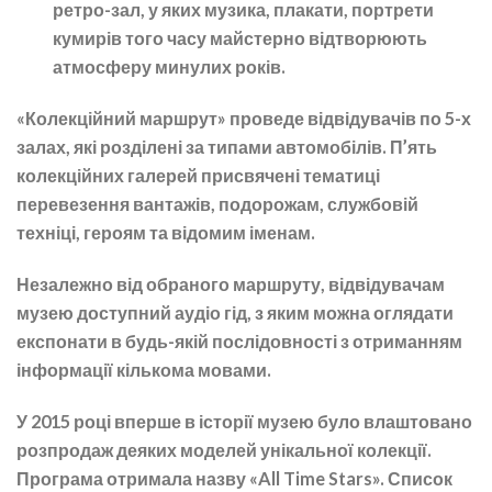
ретро-зал, у яких музика, плакати, портрети
кумирів того часу майстерно відтворюють
атмосферу минулих років.
«Колекційний маршрут» проведе відвідувачів по 5-х
залах, які розділені за типами автомобілів. П’ять
колекційних галерей присвячені тематиці
перевезення вантажів, подорожам, службовій
техніці, героям та відомим іменам.
Незалежно від обраного маршруту, відвідувачам
музею доступний аудіо гід, з яким можна оглядати
експонати в будь-якій послідовності з отриманням
інформації кількома мовами.
У 2015 році вперше в історії музею було влаштовано
розпродаж деяких моделей унікальної колекції.
Програма отримала назву «All Time Stars». Список