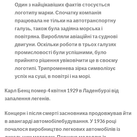
Один з найцікавіших фактів стосується
логотипу марки. Спочатку компанія
працювала не тільки на автотранспортну
галузь, також була задіяна морська і
повітряна. Виробляли авіаційні та суднові
двигуни. Оскільки роботи в трьох галузях
промисловості були успішними, було
прийнято рішення увіковічити це в своєму
логотипі. Трипроменева зірка символізує
успіх на суші, в повітрі і на морі.
Карл Бенц помер 4 квітня 1929 в Ладенбурзі від
запалення легенів.
Концерн і після смерті засновника продовжував йти
в авангарді автомобілебудування. У 1936 році
почалося виробництво легкових автомобілів із
дизельним мотором. Першою моделлю із