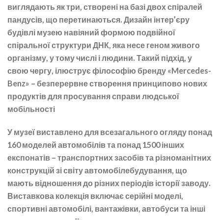
виглядають як три, створені на базі двох спіралей
пандусів, що перетинаються. Дизайн інтер’єру
будівлі музею навіяний формою подвійної
спіральної структури ДНК, яка несе геном живого
організму, у тому числі і людини. Такий підхід, у
свою чергу, ілюструє філософію бренду «Mercedes-
Benz» – безперервне створення принципово нових
продуктів для просування справи людської
мобільності
У музеї виставлено для всезагального огляду понад
160 моделей автомобілів та понад 1500 інших
експонатів – транспортних засобів та різноманітних
конструкцій зі світу автомобілебудування, що
мають відношення до різних періодів історії заводу.
Виставкова колекція включає серійні моделі,
спортивні автомобілі, вантажівки, автобуси та інші