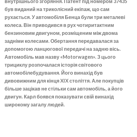
внутрішнього згоряння. Патент під номером 37435
був виданий на триколісний екіпаж, що сам
рухається. У автомобіля Бенца були три металеві
колеса. Він приводився в рух чотиритактним
бензиновим двигуном, розміщеним між двома
задніми колесами. Обертання передавалася за
допомогою ланцюгової передачі на задню вісь.
Автомобіль мав назву «Motorwagen». З цього
трициклу розпочалася історія світового
автомобілебудування. Його винахід був
дивовижним для кінця XIX століття. Але покупців
більше зацікав не стільки сам автомобіль, а його
двигун. Карл боявся показувати свій винахід
широкому загалу людей.