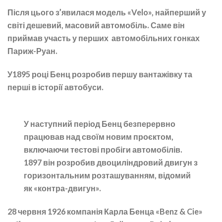
Після цього з’явилася модель «Velo», найперший у
світі дешевий, масовий автомобіль. Саме він
приймав участь у перших автомобільних гонках
Париж-Руан.
У1895 році Бенц розробив першу вантажівку та
перші в історії автобуси.
У наступний період Бенц безперервно
працював над своїм новим проєктом,
включаючи тестові пробіги автомобілів.
1897 він розробив двоциліндровий двигун з
горизонтальним розташуванням, відомий
як «контра-двигун».
28 червня 1926 компанія Карла Бенца «Benz & Cie»