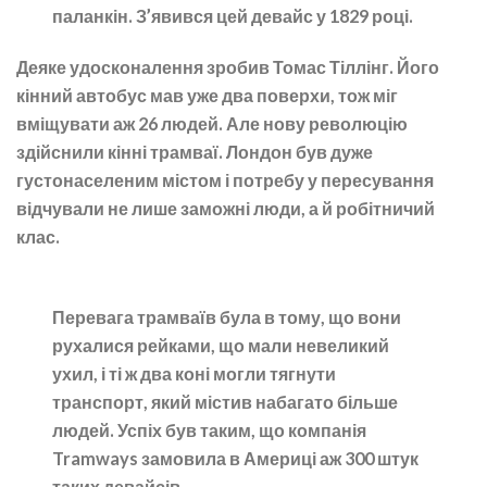
паланкін. З’явився цей девайс у 1829 році.
Деяке удосконалення зробив Томас Тіллінг. Його
кінний автобус мав уже два поверхи, тож міг
вміщувати аж 26 людей. Але нову революцію
здійснили кінні трамваї. Лондон був дуже
густонаселеним містом і потребу у пересування
відчували не лише заможні люди, а й робітничий
клас.
Перевага трамваїв була в тому, що вони
рухалися рейками, що мали невеликий
ухил, і ті ж два коні могли тягнути
транспорт, який містив набагато більше
людей. Успіх був таким, що компанія
Tramways замовила в Америці аж 300 штук
таких девайсів.