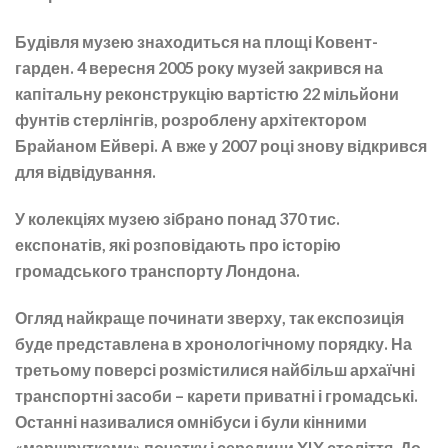
Будівля музею знаходиться на площі Ковент-
гарден. 4 вересня 2005 року музей закрився на
капітальну реконструкцію вартістю 22 мільйони
фунтів стерлінгів, розроблену архітектором
Брайаном Ейвері. А вже у 2007 році знову відкрився
для відвідування.
У колекціях музею зібрано понад 370 тис.
експонатів, які розповідають про історію
громадського транспорту Лондона.
Огляд найкраще починати зверху, так експозиція
буде представлена в хронологічному порядку. На
третьому поверсі розмістилися найбільш архаїчні
транспортні засоби – карети приватні і громадські.
Останні називалися омнібуси і були кінними
«маршрутками» початку і середини XIX століття. До