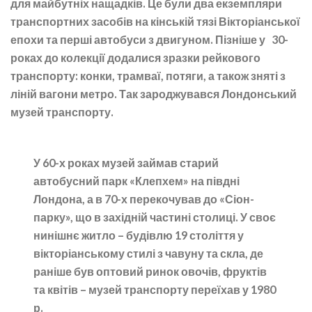
для майбутніх нащадків. Це були два екземпляри
транспортних засобів на кінській тязі Вікторіанської
епохи та перші автобуси з двигуном. Пізніше у 30-
роках до колекції додалися зразки рейкового
транспорту: конки, трамваї, потяги, а також зняті з
ліній вагони метро. Так зароджувався Лондонський
музей транспорту.
У 60-х роках музей займав старий
автобусний парк «Клепхем» на півдні
Лондона, а в 70-х перекочував до «Сіон-
парку», що в західній частині столиці. У своє
нинішнє житло – будівлю 19 століття у
вікторіанському стилі з чавуну та скла, де
раніше був оптовий ринок овочів, фруктів
та квітів – музей транспорту переїхав у 1980
р.