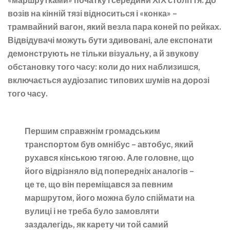
возів на кінній тязі відноситься і «конка» –
трамвайний вагон, який везла пара коней по рейках.
Відвідувачі можуть бути здивовані, але експонати
демонструють не тільки візуальну, а й звукову
обстановку того часу: коли до них наблизишся,
включається аудіозапис типових шумів на дорозі
того часу.
Першим справжнім громадським
транспортом був омнібус – автобус, який
рухався кінською тягою. Але головне, що
його відрізняло від попередніх аналогів –
це те, що він переміщався за певним
маршрутом, його можна було спіймати на
вулиці і не треба було замовляти
заздалегідь, як карету чи той самий