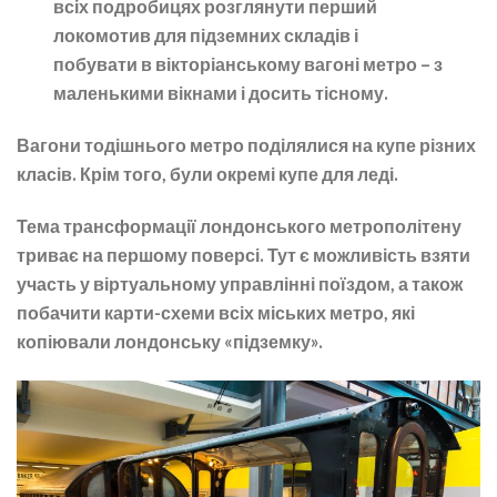
всіх подробицях розглянути перший
локомотив для підземних складів і
побувати в вікторіанському вагоні метро – з
маленькими вікнами і досить тісному.
Вагони тодішнього метро поділялися на купе різних
класів. Крім того, були окремі купе для леді.
Тема трансформації лондонського метрополітену
триває на першому поверсі. Тут є можливість взяти
участь у віртуальному управлінні поїздом, а також
побачити карти-схеми всіх міських метро, які
копіювали лондонську «підземку».