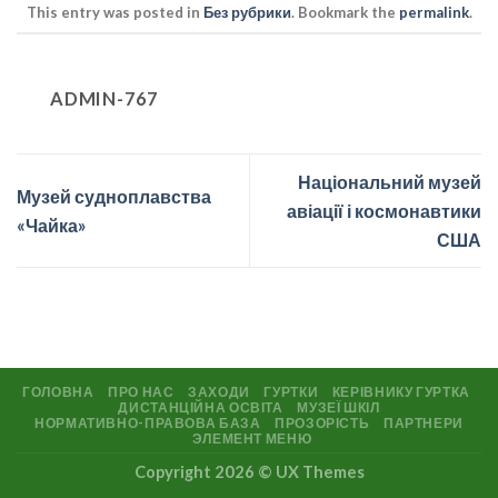
This entry was posted in
Без рубрики
. Bookmark the
permalink
.
ADMIN-767
Національний музей
Музей судноплавства
авіації і космонавтики
«Чайка»
США
ГОЛОВНА
ПРО НАС
ЗАХОДИ
ГУРТКИ
КЕРІВНИКУ ГУРТКА
ДИСТАНЦІЙНА ОСВІТА
МУЗЕЇ ШКІЛ
НОРМАТИВНО-ПРАВОВА БАЗА
ПРОЗОРІСТЬ
ПАРТНЕРИ
ЭЛЕМЕНТ МЕНЮ
Copyright 2026 ©
UX Themes