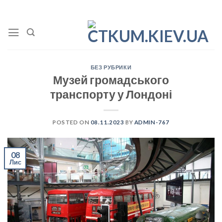
Skip
to
content
БЕЗ РУБРИКИ
Музей громадського
транспорту у Лондоні
POSTED ON
08.11.2023
BY
ADMIN-767
08
Лис