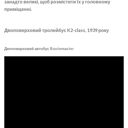
занадто великі, щоб розмістити їх у головному
приміщенні.
Двоповерховий тролейбус K2-class, 1939 року
Двоповерховий автобус Routemaster