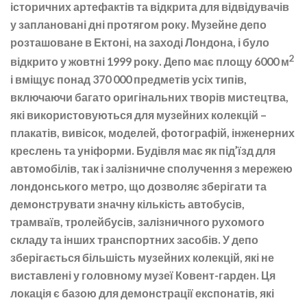
історичних артефактів та відкрита для відвідувачів
у заплановані дні протягом року. Музейне депо
розташоване в Ектоні, на заході Лондона, і було
2
відкрито у жовтні 1999 року. Депо має площу 6000 м
і вміщує понад 370 000 предметів усіх типів,
включаючи багато оригінальних творів мистецтва,
які використовуються для музейних колекцій –
плакатів, вивісок, моделей, фотографій, інженерних
креслень та уніформи. Будівля має як під’їзд для
автомобілів, так і залізничне сполучення з мережею
лондонського метро, що дозволяє зберігати та
демонструвати значну кількість автобусів,
трамваїв, тролейбусів, залізничного рухомого
складу та інших транспортних засобів. У депо
зберігається більшість музейних колекцій, які не
виставлені у головному музеї Ковент-гарден. Ця
локація є базою для демонстрації експонатів, які