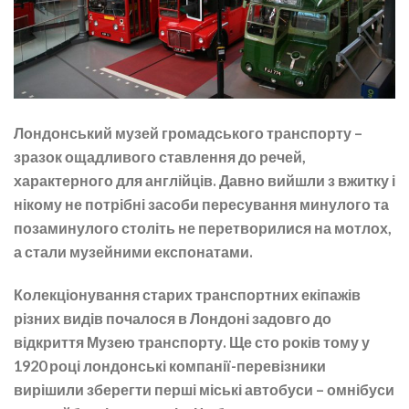
Лондонський музей громадського транспорту –
зразок ощадливого ставлення до речей,
характерного для англійців. Давно вийшли з вжитку і
нікому не потрібні засоби пересування минулого та
позаминулого століть не перетворилися на мотлох,
а стали музейними експонатами.
Колекціонування старих транспортних екіпажів
різних видів почалося в Лондоні задовго до
відкриття Музею транспорту. Ще сто років тому у
1920 році лондонські компанії-перевізники
вирішили зберегти перші міські автобуси – омнібуси