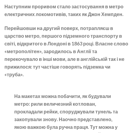
Наступним проривом стало застосування в метро
електричних локомотивів, таких як Джон Хемпден.
Перейшовши на другий поверх, потрапляєш в
царство метро, першого підземного транспорту в
світі, відкритого в Лондоні в 1863 році. Власне слово
«метрополітен», зародилось в Англії та
перекочувало в інші мови, але в англійській так і не
прижилося: тут частіше говорять підземка чи
«труба».
На макетах можна побачити, як будували
метро: рили величезний котлован,
прокладали рейки, споруджували тунель та
закопували знову. Наочно представлено,
якою важкою була ручна праця. Тут можна у