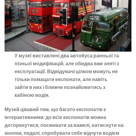
У музеї виставлені два автобуса ранньої та
пізньої модифікацій, але обидва вже зняті з
експлуатації. Відвідувачі цілком можуть не
тільки помацати експонати, але навіть
зайти в них і ближче познайомитись з
кабіною водія.
Музей цікавий тим, що багато експонатів є
інтерактивними: до всіх експонатів можна
доторкнутися, посмикати за важелі, натиснути на
кнопки, педалі, спробувати себе відчути водієм