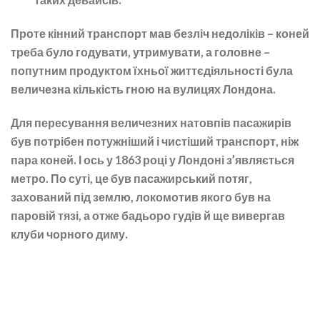
Проте кінний транспорт мав безліч недоліків – коней
треба було годувати, утримувати, а головне –
попутним продуктом їхньої життєдіяльності була
величезна кількість гною на вулицях Лондона.
Для пересування величезних натовпів пасажирів
був потрібен потужніший і чистіший транспорт, ніж
пара коней. І ось у 1863 році у Лондоні з’являється
метро. По суті, це був пасажирський потяг,
захований під землю, локомотив якого був на
паровій тязі, а отже бадьоро гудів й ще вивергав
клуби чорного диму.