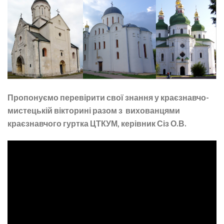
Пропонуємо перевірити свої знання у краєзнавчо-
мистецькій вікторині разом з вихованцями
краєзнавчого гуртка ЦТКУМ, керівник Сіз О.В.