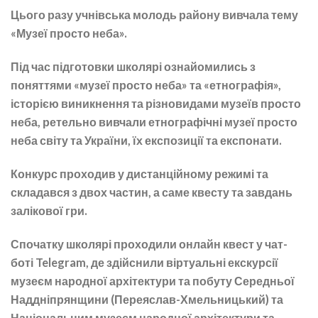
Цього разу учнівська молодь району вивчала тему
«Музеї просто неба».
Під час підготовки школярі ознайомились з
поняттями «музеї просто неба» та «етнографія»,
історією виникнення та різновидами музеїв просто
неба, ретельно вивчали етнографічні музеї просто
неба світу та України, їх експозиції та експонати.
Конкурс проходив у дистанційному режимі та
складався з двох частин, а саме квесту та завдань
залікової гри.
Спочатку школярі проходили онлайн квест у чат-
боті Telegram, де здійснили віртуальні екскурсії
музеєм народної архітектури та побуту Середньої
Наддніпрянщини (Переяслав-Хмельницький) та
Національним музеєм народної архітектури та