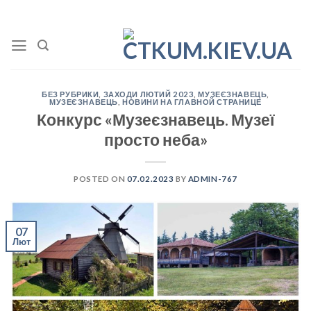
Skip
to
content
БЕЗ РУБРИКИ
,
ЗАХОДИ ЛЮТИЙ 2023
,
МУЗЕЄЗНАВЕЦЬ
,
МУЗЕЄЗНАВЕЦЬ
,
НОВИНИ НА ГЛАВНОЙ СТРАНИЦЕ
Конкурс «Музеєзнавець. Музеї
просто неба»
POSTED ON
07.02.2023
BY
ADMIN-767
07
Лют