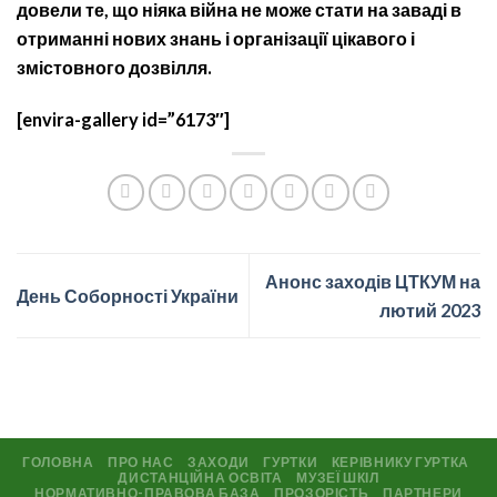
довели те, що ніяка війна не може стати на заваді в
отриманні нових знань і організації цікавого і
змістовного дозвілля.
[envira-gallery id=”6173″]
Анонс заходів ЦТКУМ на
День Соборності України
лютий 2023
ГОЛОВНА
ПРО НАС
ЗАХОДИ
ГУРТКИ
КЕРІВНИКУ ГУРТКА
ДИСТАНЦІЙНА ОСВІТА
МУЗЕЇ ШКІЛ
НОРМАТИВНО-ПРАВОВА БАЗА
ПРОЗОРІСТЬ
ПАРТНЕРИ