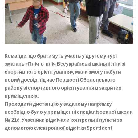
Команди, що братимуть участь у другому турі
змагань «Пліч-о-пліч Всеукраїнські шкільні ліги зі
спортивного орієнтування», мали змогу набути
новий досвід під час Першості Оболонського
району зі спортивного орієнтування в закритих
приміщеннях.
Проходити дистанцію у заданому напрямку
необхідно було у приміщенні спеціалізованої школи
№ 216. Учасники відмічали контрольні пункти за
допомогою електронної відмітки SportIdent.