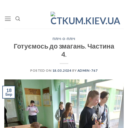
Skip
to
content
ПЛІЧ-О-ПЛІЧ
Готуємось до змагань. Частина
4.
POSTED ON
18.03.2024
BY
ADMIN-767
18
Бер