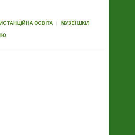
вова база
Прозорість
Партнери
Элемент меню
Newsletter
ИСТАНЦІЙНА ОСВІТА
МУЗЕЇ ШКІЛ
НЮ