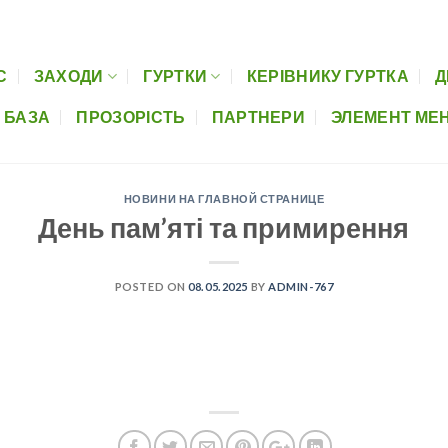
Керівнику гуртка
Дистанційна освіта
Музеї шкіл
Нормативно-пра
С
ЗАХОДИ
ГУРТКИ
КЕРІВНИКУ ГУРТКА
Д
 БАЗА
ПРОЗОРІСТЬ
ПАРТНЕРИ
ЭЛЕМЕНТ МЕ
НОВИНИ НА ГЛАВНОЙ СТРАНИЦЕ
День пам’яті та примирення
POSTED ON
08.05.2025
BY
ADMIN-767