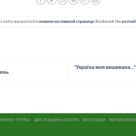
is entry was posted in
новини на главной странице
. Bookmark the
permal
“Україна моя вишивана…”
вень
ІВНИКУ ГУРТКА
ДИСТАНЦІЙНА ОСВІТА
МУЗЕЇ ШКІЛ
НОРМАТИВН