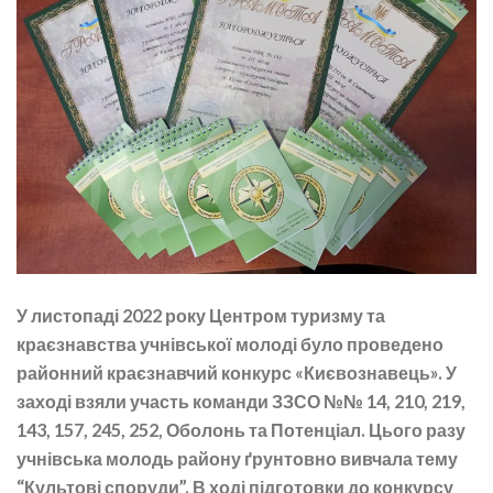
У листопаді 2022 року Центром туризму та
краєзнавства учнівської молоді було проведено
районний краєзнавчий конкурс «Києвознавець». У
заході взяли участь команди ЗЗСО №№ 14, 210, 219,
143, 157, 245, 252, Оболонь та Потенціал. Цього разу
учнівська молодь району ґрунтовно вивчала тему
“Культові споруди”. В ході підготовки до конкурсу