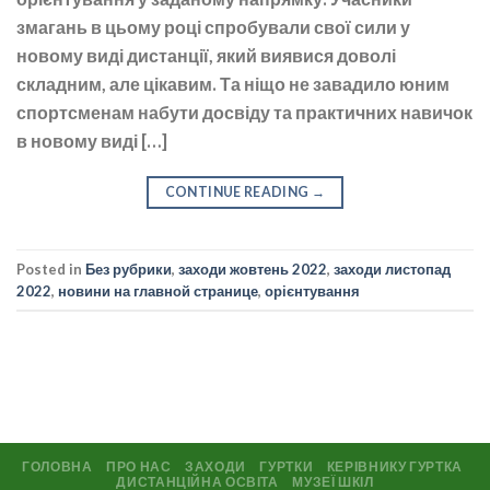
змагань в цьому році спробували свої сили у
новому виді дистанції, який виявися доволі
складним, але цікавим. Та ніщо не завадило юним
спортсменам набути досвіду та практичних навичок
в новому виді […]
CONTINUE READING
→
Posted in
Без рубрики
,
заходи жовтень 2022
,
заходи листопад
2022
,
новини на главной странице
,
орієнтування
ГОЛОВНА
ПРО НАС
ЗАХОДИ
ГУРТКИ
КЕРІВНИКУ ГУРТКА
ДИСТАНЦІЙНА ОСВІТА
МУЗЕЇ ШКІЛ