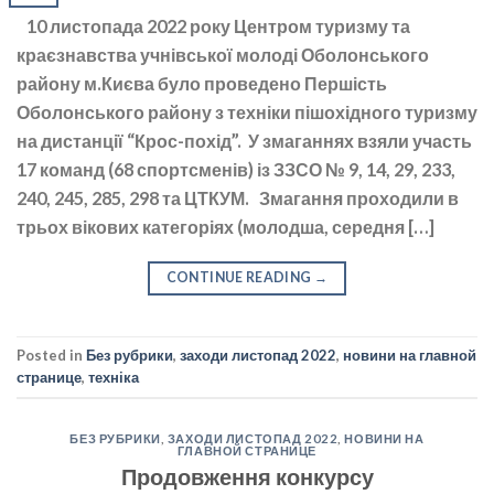
10 листопада 2022 року Центром туризму та
краєзнавства учнівської молоді Оболонського
району м.Києва було проведено Першість
Оболонського району з техніки пішохідного туризму
на дистанції “Крос-похід”. У змаганнях взяли участь
17 команд (68 спортсменів) із ЗЗСО № 9, 14, 29, 233,
240, 245, 285, 298 та ЦТКУМ. Змагання проходили в
трьох вікових категоріях (молодша, середня […]
CONTINUE READING
→
Posted in
Без рубрики
,
заходи листопад 2022
,
новини на главной
странице
,
техніка
БЕЗ РУБРИКИ
,
ЗАХОДИ ЛИСТОПАД 2022
,
НОВИНИ НА
ГЛАВНОЙ СТРАНИЦЕ
Продовження конкурсу