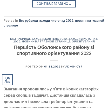
CONTINUE READING
→
Posted in
Без рубрики
,
заходи листопад 2022
,
новини на главной
странице
БЕЗ РУБРИКИ
,
ЗАХОДИ ЖОВТЕНЬ 2022
,
ЗАХОДИ ЛИСТОПАД
2022
,
НОВИНИ НА ГЛАВНОЙ СТРАНИЦЕ
,
ОРІЄНТУВАННЯ
Першість Оболонського району зі
спортивного орієнтування 2022
POSTED ON
04.11.2022
BY
ADMIN-767
04
Лис
Змагання проводились у п’яти вікових категоріях
серед хлопців та дівчат. Дистанція складалась з
двох частин і включала трейл-орієнтування та
орієнтування у заданому напрямку. Учасники