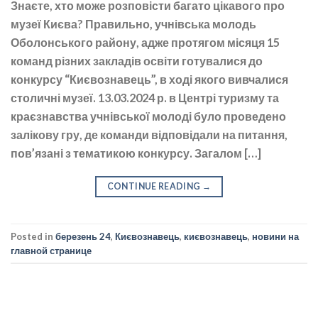
Знаєте, хто може розповісти багато цікавого про
музеї Києва? Правильно, учнівська молодь
Оболонського району, адже протягом місяця 15
команд різних закладів освіти готувалися до
конкурсу “Києвознавець”, в ході якого вивчалися
столичні музеї. 13.03.2024 р. в Центрі туризму та
краєзнавства учнівської молоді було проведено
залікову гру, де команди відповідали на питання,
пов’язані з тематикою конкурсу. Загалом […]
CONTINUE READING
→
Posted in
березень 24
,
Києвознавець
,
києвознавець
,
новини на
главной странице