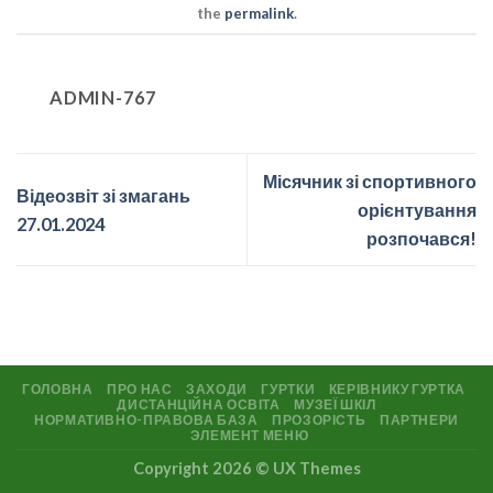
the
permalink
.
ADMIN-767
Місячник зі спортивного
Відеозвіт зі змагань
орієнтування
27.01.2024
розпочався!
ГОЛОВНА
ПРО НАС
ЗАХОДИ
ГУРТКИ
КЕРІВНИКУ ГУРТКА
ДИСТАНЦІЙНА ОСВІТА
МУЗЕЇ ШКІЛ
НОРМАТИВНО-ПРАВОВА БАЗА
ПРОЗОРІСТЬ
ПАРТНЕРИ
ЭЛЕМЕНТ МЕНЮ
Copyright 2026 ©
UX Themes