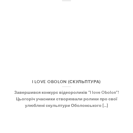
I LOVE OBOLON (СКУЛЬПТУРА)
Завершився конкурс відеороликів “I love Obolon”!
Цьогоріч учасники створювали ролики про свої
улюблені скульптури Оболонського [...]