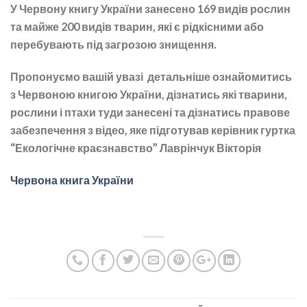
У Червону книгу України занесено 169 видів рослин
та майже 200 видів тварин, які є рідкісними або
перебувають під загрозою знищення.
Пропонуємо вашій увазі детальніше ознайомитись
з Червоною книгою України, дізнатись які тварини,
рослини і птахи туди занесені та дізнатись правове
забезпечення з відео, яке підготував керівник гуртка
“Екологічне краєзнавство” Лаврінчук Вікторія
Червона книга України