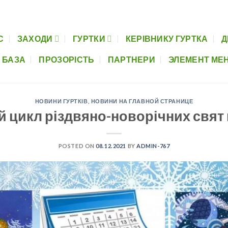
Керівнику гуртка
Дистанційна освіта
Музеї шкіл
Нормативно-пра
С
ЗАХОДИ
ГУРТКИ
КЕРІВНИКУ ГУРТКА
Д
 БАЗА
ПРОЗОРІСТЬ
ПАРТНЕРИ
ЭЛЕМЕНТ МЕ
НОВИНИ ГУРТКІВ
,
НОВИНИ НА ГЛАВНОЙ СТРАНИЦЕ
 цикл різдвяно-новорічних свят 
POSTED ON
08.12.2021
BY
ADMIN-767