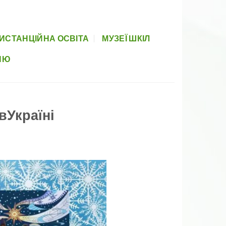
вова база
Прозорість
Партнери
Элемент меню
Newsletter
ИСТАНЦІЙНА ОСВІТА
МУЗЕЇ ШКІЛ
НЮ
вУкраїні