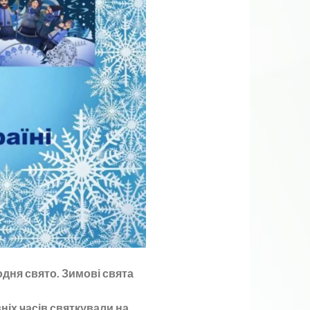
одня свято. Зимові свята
ніх часів святкували на