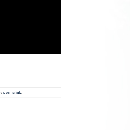
he
permalink
.