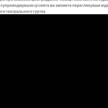
які супроводжували ці свята ви зможете переглянувши від
ого театрального гуртка