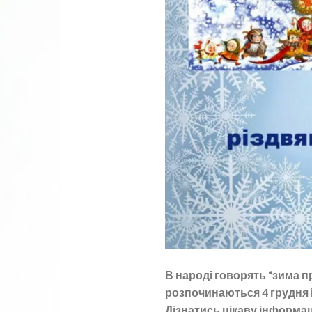
В народі говорять “зима п
розпочинаються 4 грудня 
Дізнатись цікаву інформац