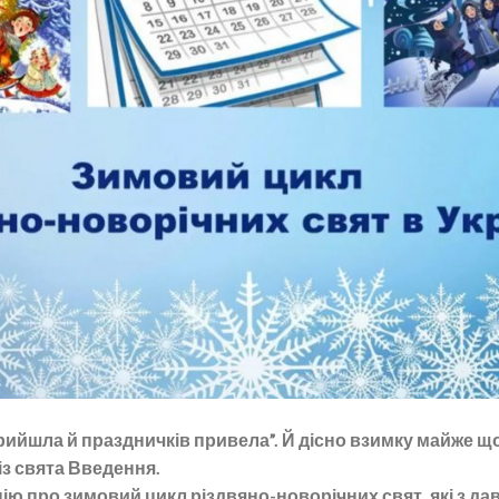
рийшла й праздничків привела”. Й дісно взимку майже щ
із свята Введення.
ію про зимовий цикл різдвяно-новорічних свят, які з дав