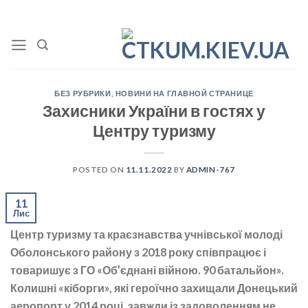
Skip
to
content
БЕЗ РУБРИКИ
,
НОВИНИ НА ГЛАВНОЙ СТРАНИЦЕ
Захисники України в гостях у
Центру туризму
POSTED ON
11.11.2022
BY
ADMIN-767
11
Лис
Центр туризму та краєзнавства учнівської молоді
Оболонського району з 2018 року співпрацює і
товаришує з ГО «Об’єднані війною. 90 батальйон».
Колишні «кіборги», які героїчно захищали Донецький
аеропорт у 2014 році, завжди із задоволенням не