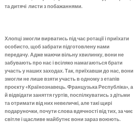
та дитячі листи з побажаннями.
Хлопці змогли вирватись під час ротації і приїхати
особисто, щоб забрати підготовлену нами
передачу. Адже маючи вільну хвилинку, вони не
забувають про нас і всіляко намагаються брати
участь у наших заходах. Так, приїхавши до нас, вони
змогли не лише взяти участь в одному з етапів
проєкту «Країнознавець. Французька Республіка», а
й відвідати заняття гуртів, поспілкуватись з дітьми
та отримати від них невеличкі, але такі щирі
подаруночки, почути слова вдячності від тих, за чиє
світле і щасливе майбутнє вони зараз воюють.