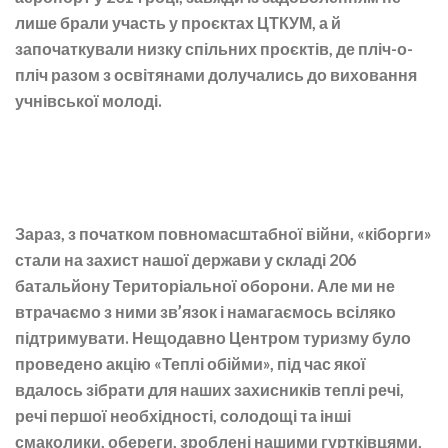
лише брали участь у проєктах ЦТКУМ, а й
започаткували низку спільних проєктів, де пліч-о-
пліч разом з освітянами долучались до виховання
учнівської молоді.
Зараз, з початком повномасштабної війни, «кіборги»
стали на захист нашої держави у складі 206
батальйону Територіальної оборони. Але ми не
втрачаємо з ними зв’язок і намагаємось всіляко
підтримувати. Нещодавно Центром туризму було
проведено акцію «Теплі обійми», під час якої
вдалось зібрати для наших захисників теплі речі,
речі першої необхідності, солодощі та інші
смаколики, обереги, зроблені нашими гуртківцями,