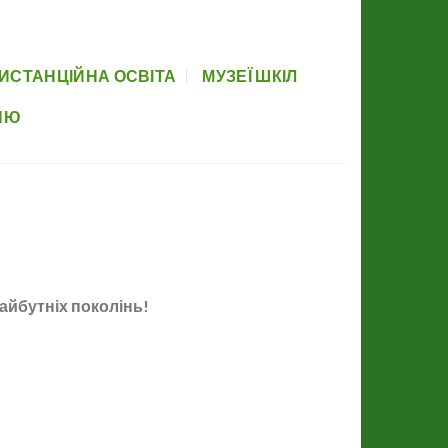
вова база
Прозорість
Партнери
Элемент меню
Newsletter
ИСТАНЦІЙНА ОСВІТА
МУЗЕЇ ШКІЛ
НЮ
майбутніх поколінь!