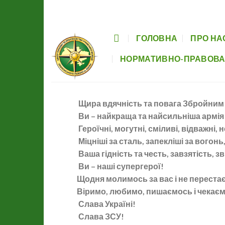
Skip
Головна
Про нас
Заходи
Гуртки
to
content
ГОЛОВНА
ПРО НА
НОРМАТИВНО-ПРАВОВА
Щира вдячність та повага Збройним
Ви – найкраща та найсильніша армія 
Героїчні, могутні, сміливі, відважні, 
Міцніші за сталь, запекліші за вогонь
Ваша гідність та честь, завзятість, 
Ви – наші супергерої!
Щодня молимось за вас і не переста
Віримо, любимо, пишаємось і чекаєм
Слава Україні!
Слава ЗСУ!