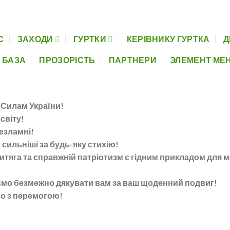
Керівнику гуртка
Дистанційна освіта
Музеї шкіл
Нормативно-пра
С
ЗАХОДИ
ГУРТКИ
КЕРІВНИКУ ГУРТКА
Д
 БАЗА
ПРОЗОРІСТЬ
ПАРТНЕРИ
ЭЛЕМЕНТ МЕ
 Силам України!
світу!
незламні!
, сильніші за будь-яку стихію!
звитяга та справжній патріотизм є гідним прикладом для 
ємо безмежно дякувати вам за ваш щоденний подвиг!
о з перемогою!