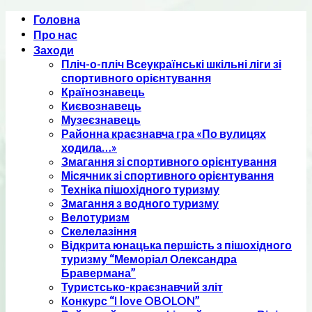
Skip
Головна
to
Про нас
content
Заходи
Пліч-о-пліч Всеукраїнські шкільні ліги зі
спортивного орієнтування
Країнознавець
Києвознавець
Музеєзнавець
Районна краєзнавча гра «По вулицях
ходила…»
Змагання зі спортивного орієнтування
Місячник зі спортивного орієнтування
Техніка пішохідного туризму
Змагання з водного туризму
Велотуризм
Скелелазіння
Відкрита юнацька першість з пішохідного
туризму “Меморіал Олександра
Бравермана”
Туристсько-краєзнавчий зліт
Конкурс “I love OBOLON”