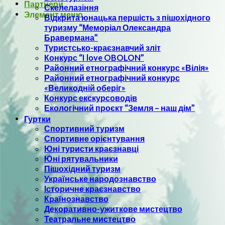
Партнери
Скелелазіння
Элемент меню
Відкрита юнацька першість з пішохідного
туризму “Меморіал Олександра
Бравермана”
Туристсько-краєзнавчий зліт
Конкурс “I love OBOLON”
Районний етнографічний конкурс «Вілія»
Районний етнографічний конкурс
«Великодній оберіг»
Конкурс екскурсоводів
Екологічний проєкт “Земля – наш дім”
Гуртки
Спортивний туризм
Спортивне орієнтування
Юні туристи краєзнавці
Юні рятувальники
Пішохідний туризм
Українське народознавство
Історичне краєзнавство
Країнознавство
Декоративно-ужиткове мистецтво
Театральне мистецтво