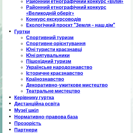
Районний етнографічний конкурс «Вілія»
Районний етнографічний конкурс
«Великодній оберіг»
Конкурс екскурсоводів
Екологічний проєкт “Земля – наш дім”
Гуртки
Спортивний туризм
Спортивне орієнтування
Юні туристи краєзнавці
Юні рятувальники
Пішохідний туризм
Українське народознавство
Історичне краєзнавство
Країнознавство
Декоративно-ужиткове мистецтво
Театральне мистецтво
Керівнику гуртка
Дистанційна освіта
Музеї шкіл
Нормативно-правова база
Прозорість
Партнери