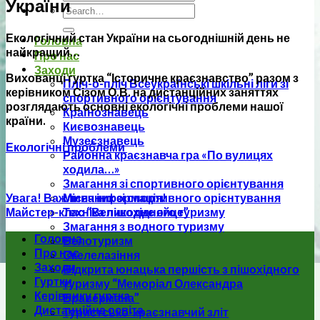
України
Екологічний стан України на сьогоднішній день не
Головна
найкращий…
Про нас
Заходи
Вихованці гуртка “Історичне краєзнавство” разом з
Пліч-о-пліч Всеукраїнські шкільні ліги зі
керівником Сізом О.В. на дистанційних заняттях
спортивного орієнтування
розглядають основні екологічні проблеми нашої
Країнознавець
країни.
Києвознавець
Музеєзнавець
Екологічні проблеми
Районна краєзнавча гра «По вулицях
ходила…»
Змагання зі спортивного орієнтування
Увага! Важлива інформація!
Місячник зі спортивного орієнтування
Майстер-клас “Великоднє яйце”
Техніка пішохідного туризму
Змагання з водного туризму
Головна
Велотуризм
Про нас
Скелелазіння
Заходи
Відкрита юнацька першість з пішохідного
Гуртки
туризму “Меморіал Олександра
Керівнику гуртка
Бравермана”
Дистанційна освіта
Туристсько-краєзнавчий зліт