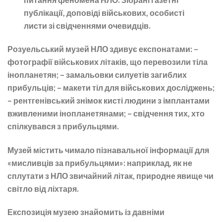
публікації, доповіді військових, особисті
листи зі свідченнями очевидців.
Розуельський музей НЛО здивує експонатами: –
фотографії військових літаків, що перевозили тіла
інопланетян; – замальовки силуетів загиблих
прибульців; – макети тіл для військових досліджень;
– рентгенівський знімок кисті людини з імплантами
вживленими інопланетянами; – свідчення тих, хто
спілкувався з прибульцями.
Музей містить чимало пізнавальної інформації для
«мисливців за прибульцями»: наприклад, як не
сплутати з НЛО звичайний літак, природне явище чи
світло від ліхтаря.
Експозиція музею знайомить із давніми