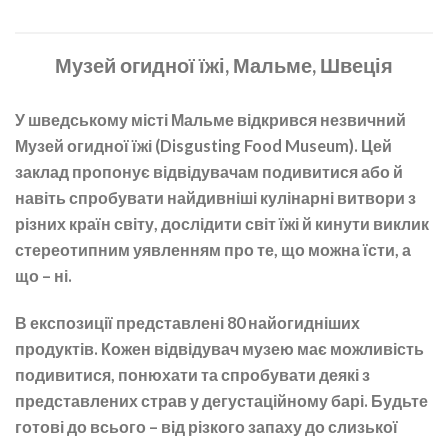
Музей огидної їжі, Мальме, Швеція
У шведському місті Мальме відкрився незвичний
Музей огидної їжі (Disgusting Food Museum). Цей
заклад пропонує відвідувачам подивитися або й
навіть спробувати найдивніші кулінарні витвори з
різних країн світу, дослідити світ їжі й кинути виклик
стереотипним уявленням про те, що можна їсти, а
що – ні.
В експозиції представлені 80 найогидніших
продуктів. Кожен відвідувач музею має можливість
подивитися, понюхати та спробувати деякі з
представлених страв у дегустаційному барі. Будьте
готові до всього – від різкого запаху до слизької