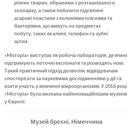
різних тварин, зібраними з розташованого
зоопарку, а також побачити підсвічені
агарові пластини з колоніями плісняви та
бактеріями, що живуть на предметах
побуту, таких як ключі, телефон та зубні
щітки.
«Micropia» виступає як робоча лабораторія, де вчені
підтримують поточні експонати та розводять нові.
Такий практичний підхід дозволяє відвідувачам
спостерігати за науковими дослідженнями у дії та
взяти участь у вивченні мікроорганізмів. У 2016 році
«Micropia» була визнана найінноваційнішим музеєм
у Європі.
Музей брехні, Німеччина