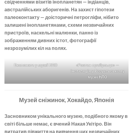
свідченнями візитів інопланетян — індіанців,
австралійських аборигенів. На захист гіпотези
палеоконтакту — доісторичні петрогліфи, нібито
залишені інопланетянами, схеми незвичайних
пристроїв, наскельні малюнки, панно із
зображенням дивних істот, фотографії
незрозумілих кіл на полях.
Експонати у музеї НЛО
«Розтин прибульця» —
інсталяція у Розуельському
музеї НЛО
Музей сніжинок, Хокайдо, Японія
Засновником унікального музею, подібного якому в
світі більше немає, є вчений Накая Укітіро. Він
витратив півжиття на вивчення цих незвичайних