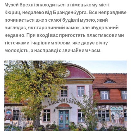
Музей брехні знаходиться в німецькому місті
Кюриц, недалеко від Бранденбурга. Все неправдиве
починається вже з самої будівлі музею, який
виглядає, як старовинний замок, але збудований
недавно. При вході вас пригостять пластмасовими
тістечками і чарівним зіллям, яке дарує вічну
молодість, а насправді є звичайним чаєм.