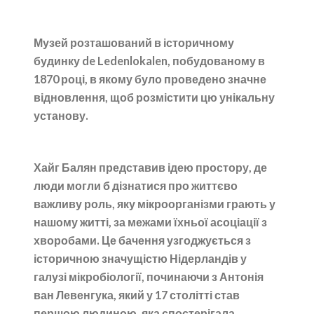
Музей розташований в історичному
будинку de Ledenlokalen, побудованому в
1870 році, в якому було проведено значне
відновлення, щоб розмістити цю унікальну
установу.
Хайг Балян представив ідею простору, де
люди могли б дізнатися про життєво
важливу роль, яку мікроорганізми грають у
нашому житті, за межами їхньої асоціації з
хворобами. Це бачення узгоджується з
історичною значущістю Нідерландів у
галузі мікробіології, починаючи з Антонія
ван Левенгука, який у 17 столітті став
першою людиною, яка спостерігала