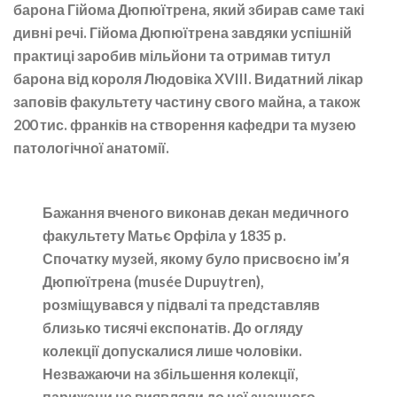
барона Гійома Дюпюїтрена, який збирав саме такі
дивні речі. Гійома Дюпюїтрена завдяки успішній
практиці заробив мільйони та отримав титул
барона від короля Людовіка XVIII. Видатний лікар
заповів факультету частину свого майна, а також
200 тис. франків на створення кафедри та музею
патологічної анатомії.
Бажання вченого виконав декан медичного
факультету Матьє Орфіла у 1835 р.
Спочатку музей, якому було присвоєно ім’я
Дюпюїтрена (musée Dupuytren),
розміщувався у підвалі та представляв
близько тисячі експонатів. До огляду
колекції допускалися лише чоловіки.
Незважаючи на збільшення колекції,
парижани не виявляли до неї значного