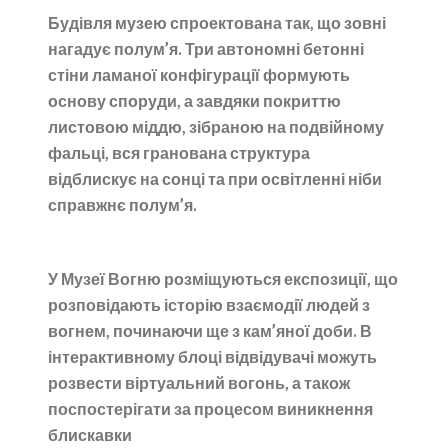
Будівля музею спроектована так, що зовні
нагадує полум’я. Три автономні бетонні
стіни ламаної конфігурації формують
основу споруди, а завдяки покриттю
листовою міддю, зібраною на подвійному
фальці, вся гранована структура
відблискує на сонці та при освітленні ніби
справжнє полум’я.
У Музеї Вогню розміщуються експозиції, що
розповідають історію взаємодії людей з
вогнем, починаючи ще з кам’яної доби. В
інтерактивному блоці відвідувачі можуть
розвести віртуальний вогонь, а також
поспостерігати за процесом виникнення
блискавки