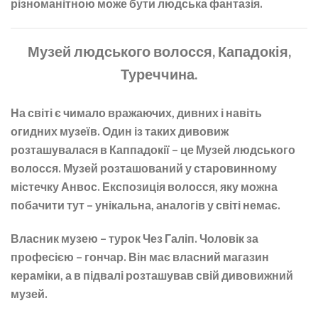
різноманітною може бути людська фантазія.
М
узей людського волосся, Кападокія,
Туреччина.
На світі є чимало вражаючих, дивних і навіть
огидних музеїв. Один із таких дивовиж
розташувалася в Каппадокії – це
Музей людського
волосся
. Музей розташований у старовинному
містечку Анвос. Експозиція волосся, яку можна
побачити тут – унікальна, аналогів у світі немає.
Власник музею – турок Чез Галіп. Чоловік за
професією – гончар. Він має власний магазин
кераміки, а в підвалі розташував свій дивовижний
музей.