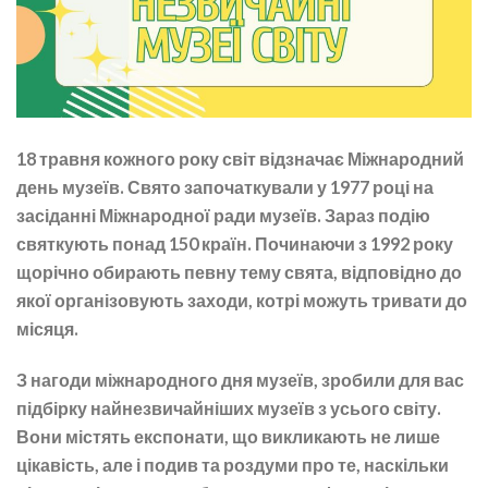
18 травня
кожного року світ відзначає
Міжнародний
день музеїв
. Свято започаткували у 1977 році на
засіданні Міжнародної ради музеїв. Зараз подію
святкують понад 150 країн. Починаючи з 1992 року
щорічно обирають певну тему свята, відповідно до
якої організовують заходи, котрі можуть тривати до
місяця.
З нагоди міжнародного дня музеїв, зробили для вас
підбірку найнезвичайніших музеїв з усього світу.
Вони містять експонати, що викликають не лише
цікавість, але і подив та роздуми про те, наскільки