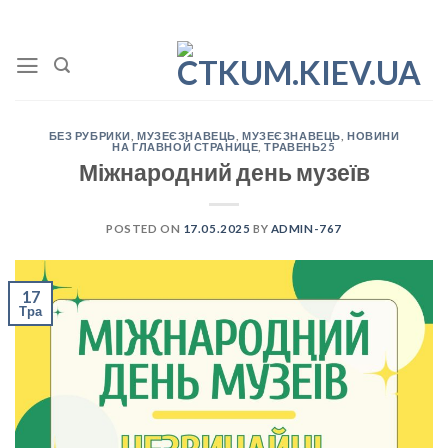
Skip
to
content
БЕЗ РУБРИКИ
,
МУЗЕЄЗНАВЕЦЬ
,
МУЗЕЄЗНАВЕЦЬ
,
НОВИНИ
НА ГЛАВНОЙ СТРАНИЦЕ
,
ТРАВЕНЬ25
Міжнародний день музеїв
POSTED ON
17.05.2025
BY
ADMIN-767
17
Тра