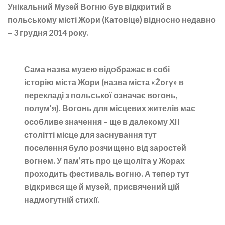
Унікальний Музей Вогню був відкритий в
польському місті Жори (Катовіце) відносно недавно
– 3 грудня 2014 року.
Сама назва музею відображає в собі
історію міста Жори (назва міста «Żory» в
перекладі з польської означає вогонь,
полум’я). Вогонь для місцевих жителів має
особливе значення – ще в далекому XII
столітті місце для заснування тут
поселення було розчищено від заростей
вогнем. У пам’ять про це щоліта у Жорах
проходить фестиваль вогню. А тепер тут
відкрився ще й музей, присвячений цій
надмогутній стихії.