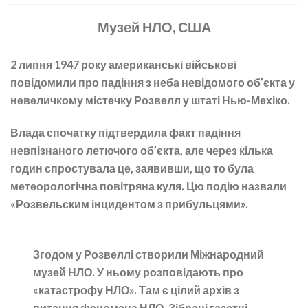
Музей НЛО
,
США
2 липня 1947 року американські військові
повідомили про падіння з неба невідомого об’єкта у
невеличкому містечку Розвелл у штаті Нью-Мехіко.
Влада спочатку підтвердила факт падіння
невпізнаного летючого об’єкта, але через кілька
годин спростувала це, заявивши, що то була
метеорологічна повітряна куля. Цю подію назвали
«Розвельским інцидентом з прибульцями».
Згодом у Розвеллі створили Міжнародний
музей НЛО. У ньому розповідають про
«катастрофу НЛО». Там є цілий архів з
питання феномена НЛО. Зібрані газетні