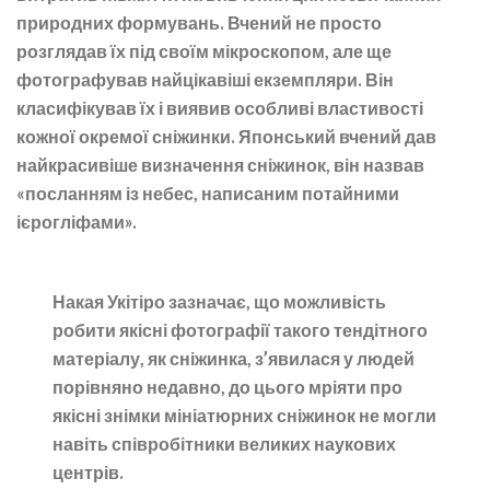
природних формувань. Вчений не просто
розглядав їх під своїм мікроскопом, але ще
фотографував найцікавіші екземпляри. Він
класифікував їх і виявив особливі властивості
кожної окремої сніжинки. Японський вчений дав
найкрасивіше визначення сніжинок, він назвав
«посланням із небес, написаним потайними
ієрогліфами».
Накая Укітіро зазначає, що можливість
робити якісні фотографії такого тендітного
матеріалу, як сніжинка, з’явилася у людей
порівняно недавно, до цього мріяти про
якісні знімки мініатюрних сніжинок не могли
навіть співробітники великих наукових
центрів.