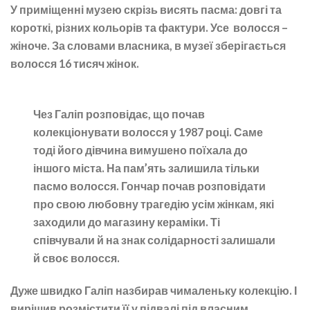
У приміщенні музею скрізь висять пасма: довгі та
короткі, різних кольорів та фактури. Усе волосся –
жіноче. За словами власника, в музеї зберігається
волосся 16 тисяч жінок.
Чез Галіп розповідає, що почав
колекціонувати волосся у 1987 році. Саме
тоді його дівчина вимушено поїхала до
іншого міста. На пам’ять залишила тільки
пасмо волосся. Гончар почав розповідати
про свою любовну трагедію усім жінкам, які
заходили до магазину кераміки. Ті
співчували й на знак солідарності залишали
й своє волосся.
Дуже швидко Галіп назбирав чималеньку колекцію. І
вирішив розмістити її у підвалі під власним