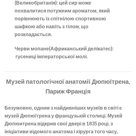
(Великобританія):
цей сир може
похвалитися потужним ароматом, який
порівнюють із спітнілою спортивною
шафкою або навіть з тілом, що
розкладається.
Черви мопане
(Африканський делікатес):
гусениці імператорської молі.
Музей патологічної анатомії Дюпюїтрена,
Париж Франція
Безумовно, одним з найдивніших музеїв в світі є
музей Дюпюїтрена у французькій столиці. Музей
Дюпюитрена відкрив свої двері в 1835 році, з
ініціативи відомого анатома і хірурга того часу,