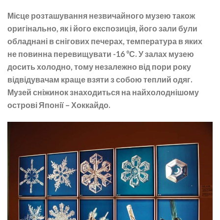
Місце розташування незвичайного музею також
оригінально, як і його експозиція, його зали були
обладнані в снігових печерах, температура в яких
не повинна перевищувати -16 °С. У залах музею
досить холодно, тому незалежно від пори року
відвідувачам краще взяти з собою теплий одяг.
Музей сніжинок знаходиться на найхолоднішому
острові Японії – Хоккайдо.