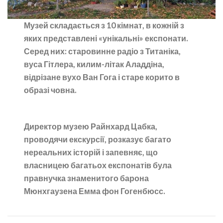
Музей складається з 10 кімнат, в кожній з
яких представлені «унікальні» експонати.
Серед них: старовинне радіо з Титаніка,
вуса Гітлера, килим-літак Аладдіна,
відрізане вухо Ван Гога і старе корито в
образі човна.
Директор музею Райнхард Цабка,
проводячи екскурсії, розказує багато
нереальних історій і запевняє, що
власницею багатьох експонатів була
правнучка знаменитого барона
Мюнхгаузена Емма фон Гогенбюсс.