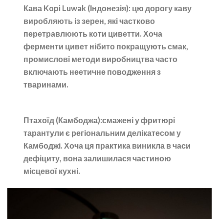
Кава Kopi Luwak (Індонезія):
цю дорогу каву
виробляють із зерен, які частково
перетравлюють коти циветти. Хоча
ферменти цивет нібито покращують смак,
промислові методи виробництва часто
включають неетичне поводження з
тваринами.
Птахоїд (Камбоджа):
смажені у фритюрі
тарантули є регіональним делікатесом у
Камбоджі. Хоча ця практика виникла в часи
дефіциту, вона залишилася частиною
місцевої кухні.