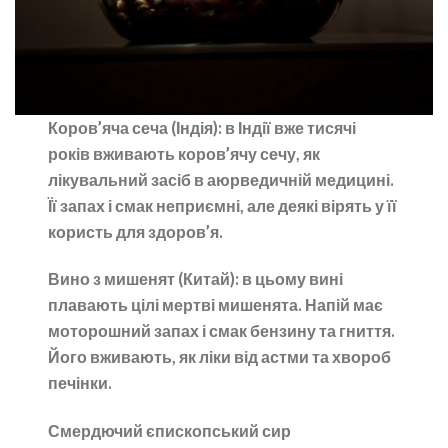
Коров’яча сеча (Індія):
в Індії вже тисячі
років вживають коров’ячу сечу, як
лікувальний засіб в аюрведичній медицині.
Її запах і смак неприємні, але деякі вірять у її
користь для здоров’я.
Вино з мишенят (Китай):
в цьому вині
плавають цілі мертві мишенята. Напій має
моторошний запах і смак бензину та гниття.
Його вживають, як ліки від астми та хвороб
печінки.
Смердючий єпископський сир