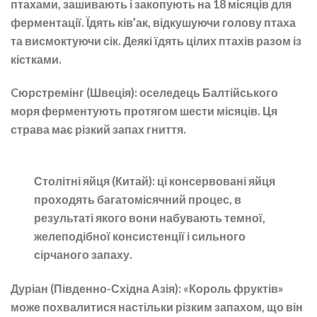
птахами, зашивають і закопують на 18 місяців для
ферментації. Їдять ків’ак, відкушуючи голову птаха
та висмоктуючи сік. Деякі їдять цілих птахів разом із
кістками.
Cюрстремінг (Швеція):
оселедець Балтійського
моря ферментують протягом шести місяців. Ця
страва має різкий запах гниття.
Столітні яйця (Китай):
ці консервовані яйця
проходять багатомісячний процес, в
результаті якого вони набувають темної,
желеподібної консистенції і сильного
сірчаного запаху.
Дуріан (Південно-Східна Азія):
«Король фруктів»
може похвалитися настільки різким запахом, що він