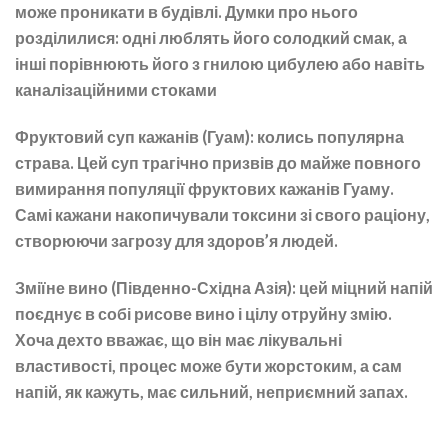
може проникати в будівлі. Думки про нього
розділилися: одні люблять його солодкий смак, а
інші порівнюють його з гнилою цибулею або навіть
каналізаційними стоками
Фруктовий суп кажанів (Гуам):
колись популярна
страва. Цей суп трагічно призвів до майже повного
вимирання популяції фруктових кажанів Гуаму.
Самі кажани накопичували токсини зі свого раціону,
створюючи загрозу для здоров’я людей.
Зміїне вино (Південно-Східна Азія):
цей міцний напій
поєднує в собі рисове вино і цілу отруйну змію.
Хоча дехто вважає, що він має лікувальні
властивості, процес може бути жорстоким, а сам
напій, як кажуть, має сильний, неприємний запах.