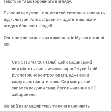
текстури та моторошного вигляду.
Експонати музею – поняття суб’єктивне й залежить
від культури. Але є страви, які здатні викликати
огиду в більшості людей.
Ось опис лише декяких з експонатів Музею огидної
їжі:
Сир Casu Marzu (Італія):
цей сардинський
сир містить живі личинки сирної мухи. Їхній
рух потрібно контролювати, адже вони
можуть потрапити в око. Сир має різкий
запах та пекучий смак. Його вживання в ЄС
заборонено.
Ків’ак (Гренландія):
тушу тюленя начиняють