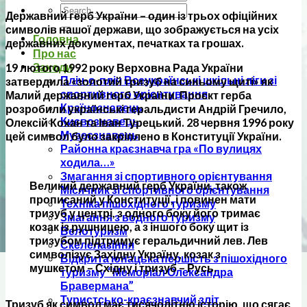
Державний герб України – один із трьох офіційних
символів нашої держави, що зображується на усіх
Головна
державних документах, печатках та грошах.
Про нас
Заходи
19 лютого 1992 року Верховна Рада України
Пліч-о-пліч Всеукраїнські шкільні ліги зі
затвердила «золотий тризуб на синьому щиті»
як
спортивного орієнтування
Малий державний герб України. Проєкт герба
Країнознавець
розробили українські геральдисти Андрій Гречило,
Києвознавець
Олексій Кохан та Іван Турецький. 28 червня 1996 року
Музеєзнавець
цей символ було закріплено в Конституції України.
Районна краєзнавча гра «По вулицях
ходила…»
Змагання зі спортивного орієнтування
Великий державний герб України, також
Місячник зі спортивного орієнтування
прописаний у Конституції, і повинен мати
Техніка пішохідного туризму
тризуб у центрі, з одного боку його тримає
Змагання з водного туризму
козак із рушницею, а з іншого боку щит із
Велотуризм
тризубом підтримує геральдичний лев. Лев
Скелелазіння
символізує Західну Україну, козак з
Відкрита юнацька першість з пішохідного
мушкетом – Східну і тризуб – Русь.
туризму “Меморіал Олександра
Бравермана”
Туристсько-краєзнавчий зліт
Тризуб як символ має тисячолітню історію, що сягає