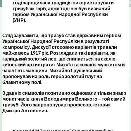
тоді зародилася традиція використовувати
тризуб як герб, адже тоді він був визнаний
гербом Української Народної Республіки
(УНР).
Слід зауважити, що тризуб став державним гербом
Української Народної Республіки в результаті
компромісу. Дискусії стосовно варіантів тривали
майже весь 1917 рік. Розглядали такі варіанти, як
галицький золотий лев, що спинається на скелю,
київський архистратиг Михаїл та козак із мушкетом із
часів Гетьманщини. Михайло Грушевський
пропонував на роль герба золотий плуг на
блакитному полі.
З давніх символів позитивно оцінювали тільки знак з
монет часів князя Володимира Великого – той самий
тризуб. Його запропонував професор, історик
Дмитро Антонович.