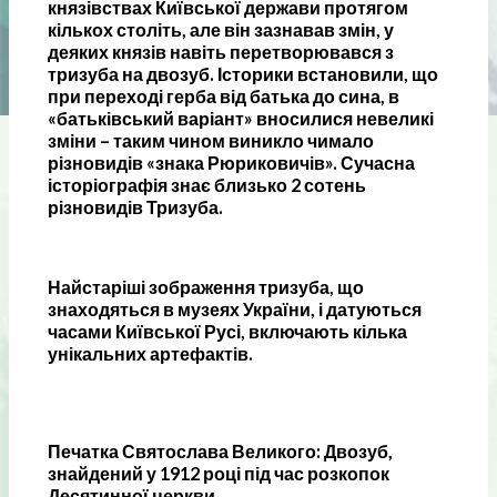
князівствах Київської держави протягом
кількох століть, але він зазнавав змін, у
деяких князів навіть перетворювався з
тризуба на двозуб. Історики встановили, що
при переході герба від батька до сина, в
«батьківський варіант» вносилися невеликі
зміни – таким чином виникло чимало
різновидів «знака Рюриковичів». Сучасна
історіографія знає близько 2 сотень
різновидів Тризуба.
Найстаріші зображення тризуба, що
знаходяться в музеях України, і датуються
часами Київської Русі, включають кілька
унікальних артефактів.
Печатка Святослава Великого: Двозуб,
знайдений у 1912 році під час розкопок
Десятинної церкви.