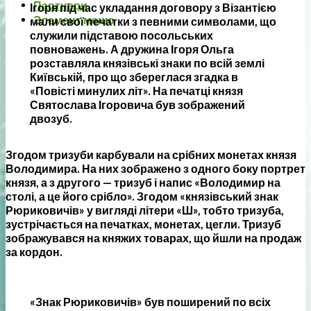
Партнери
Ігоря під час укладання договору з Візантією
Элемент меню
мали свої печатки з певними символами, що
служили підставою посольських
повноважень. А дружина Ігоря Ольга
розставляла князівські знаки по всій землі
Київській, про що збереглася згадка в
«Повісті минулих літ». На печатці князя
Святослава Ігоровича був зображений
двозуб.
Згодом тризуби карбували на срібних монетах князя
Володимира. На них зображено з одного боку портрет
князя, а з другого — тризуб і напис «Володимир на
столі, а це його срібло». Згодом «князівський знак
Рюриковичів» у вигляді літери «Ш», тобто тризуба,
зустрічається на печатках, монетах, цегли. Тризуб
зображувався на княжих товарах, що йшли на продаж
за кордон.
«Знак Рюриковичів» був поширений по всіх