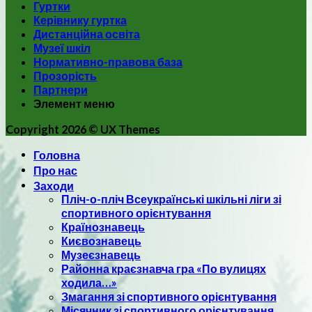
Гуртки
Керівнику гуртка
Дистанційна освіта
Музеї шкіл
Нормативно-правова база
Прозорість
Партнери
Элемент меню
Copyright 2026 ©
UX Themes
Головна
Про нас
Заходи
Пліч-о-пліч Всеукраїнські шкільні ліги зі
спортивного орієнтування
Країнознавець
Києвознавець
Музеєзнавець
Районна краєзнавча гра «По вулицях
ходила…»
Змагання зі спортивного орієнтування
Місячник зі спортивного орієнтування