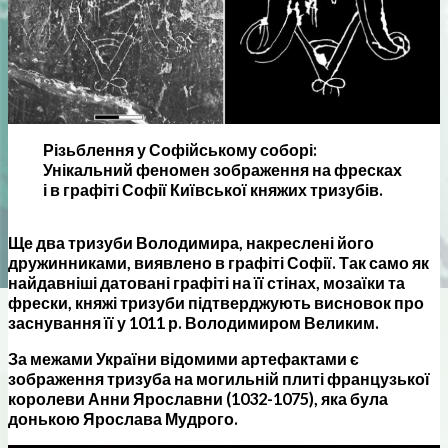
Різьблення у Софійському соборі:
Унікальний феномен зображення на фресках
і в графіті Софії Київської княжих тризубів.
Ще два тризуби Володимира, накреслені його
дружинниками, виявлено в графіті Софії. Так само як
найдавніші датовані графіті на її стінах, мозаїки та
фрески, княжі тризуби підтверджують висновок про
заснування її у 1011 р. Володимиром Великим.
За межами України відомими артефактами є
зображення тризуба на могильній плиті французької
королеви Анни Ярославни (1032-1075), яка була
донькою Ярослава Мудрого.