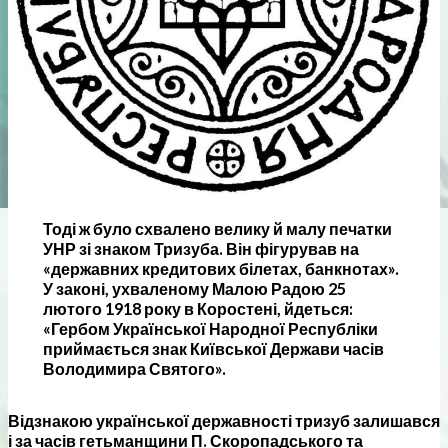
Тоді ж було схвалено велику й малу печатки
УНР зі знаком Тризуба. Він фігурував на
«державних кредитових білетах, банкнотах».
У законі, ухваленому Малою Радою 25
лютого 1918 року в Коростені, йдеться:
«Гербом Української Народної Республіки
приймається знак Київської Держави часів
Володимира Святого».
Відзнакою української державності тризуб залишався
і за часів гетьманщини П. Скоропадського та