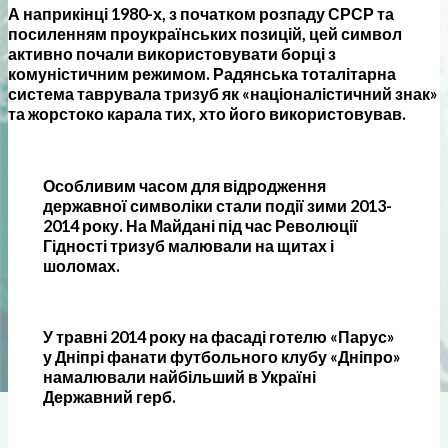
А наприкінці 1980-х, з початком розпаду СРСР та
посиленням проукраїнських позицій, цей символ
активно почали використовувати борці з
комуністичним режимом. Радянська тоталітарна
система таврувала тризуб як «націоналістичний знак»
та жорстоко карала тих, хто його використовував.
Особливим часом для відродження
державної символіки стали події зими 2013-
2014 року. На Майдані під час Революції
Гідності тризуб малювали на щитах і
шоломах.
У травні 2014 року на фасаді готелю «Парус»
у Дніпрі фанати футбольного клубу «Дніпро»
намалювали найбільший в Україні
Державний герб.