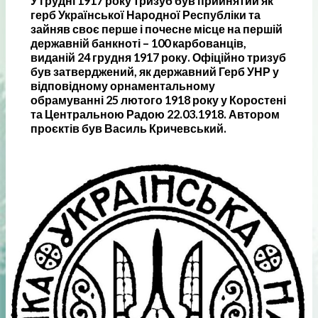
У грудні 1917 року тризуб був прийнятий як
герб Української Народної Республіки та
зайняв своє перше і почесне місце на першій
державній банкноті – 100 карбованців,
виданій 24 грудня 1917 року
. Офіційно тризуб
був затверджений, як державний Герб УНР у
відповідному орнаментальному
обрамуванні 25 лютого 1918 року у Коростені
та Центральною Радою 22.03.1918. Автором
проєктів був Василь Кричевський.