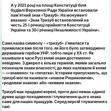
А у 2021 році на площі Конституції біля
будівлі Верховної Ради України встановили
пам’ятний знак «Тризуб». На монументі
вказано: «Знак Тризуб встановлений на
честь 25-ї річниці прийняття Конституції
України та 30-ї річниці Незалежності України».
Сама назва символу – «тризуб» з’явилася та
прижилася вже після того, як його було затверджено
державним гербом УНР, тобто лише у ХХ ст. Як
називали в часи Русі княжі знаки достеменно
невідомо. З джерел є кілька термінів, якими загально
позначали знаки власності, до яких належали й княжі
— ««знамено» та «печатка». Історики припускають, що
тризуб могли називати «знаком Рюриковичів»,
«родовим знаком» або «княжим знаком».
Тризуб має прадавні корені, проте досі немає єдиної
думки щодо походження і тлумачення цього знака
саме для наших пращурів. Серед версій тлумачення є
такі: