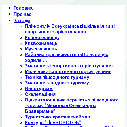
Skip
Головна
to
Про нас
content
Заходи
Пліч-о-пліч Всеукраїнські шкільні ліги зі
спортивного орієнтування
Країнознавець
Києвознавець
Музеєзнавець
Районна краєзнавча гра «По вулицях
ходила…»
Змагання зі спортивного орієнтування
Місячник зі спортивного орієнтування
Техніка пішохідного туризму
Змагання з водного туризму
Велотуризм
Скелелазіння
Відкрита юнацька першість з пішохідного
туризму “Меморіал Олександра
Бравермана”
Туристсько-краєзнавчий зліт
Конкурс “I love OBOLON”