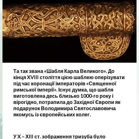
Та так звана «Шабля Карла Великого». До
кінця XVIII століття цією шаблею оперізувати
під час коронації імператорів «Священної
римської імперії». Існує думка, що шабля
виготовлена десь близько 1000-го року і
вірогідно, потрапила до Західної Європи як
подарунок Володимира Святославовича
якомусь із європейських колег.
У X – ХIII ст. зображення тризуба було