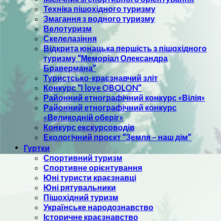
Техніка пішохідного туризму
Змагання з водного туризму
Велотуризм
Скелелазіння
Відкрита юнацька першість з пішохідного
туризму “Меморіал Олександра
Бравермана”
Туристсько-краєзнавчий зліт
Конкурс “I love OBOLON”
Районний етнографічний конкурс «Вілія»
Районний етнографічний конкурс
«Великодній оберіг»
Конкурс екскурсоводів
Екологічний проєкт “Земля – наш дім”
Гуртки
Спортивний туризм
Спортивне орієнтування
Юні туристи краєзнавці
Юні рятувальники
Пішохідний туризм
Українське народознавство
Історичне краєзнавство