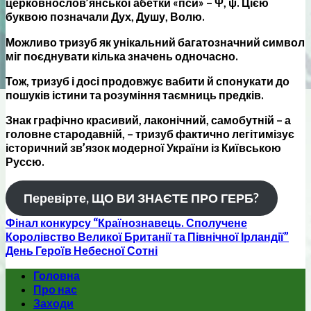
церковнослов’янської абетки «пси» – Ψ, ψ. Цією
буквою позначали Дух, Душу, Волю.
Можливо тризуб як унікальний багатозначний символ
міг поєднувати кілька значень одночасно.
Тож, тризуб і досі продовжує вабити й спонукати до
пошуків істини та розуміння таємниць предків.
Знак графічно красивий, лаконічний, самобутній – а
головне стародавній, – тризуб фактично легітимізує
історичний зв’язок модерної України із Київською
Руссю.
Перевірте, ЩО ВИ ЗНАЄТЕ ПРО ГЕРБ?
Фінал конкурсу “Країнознавець. Сполучене
Королівство Великої Британії та Північної Ірландії”
День Героїв Небесної Сотні
Головна
Про нас
Заходи