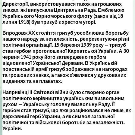
Директорії, використовувався також на грошових
знаках, які випускала Центральна Рада. Емблемою
Українського Чорноморського флоту (закон від 18
липня 1918) був тризуб з хрестом угорі.
Впродовж XX століття тризуб уособлював боротьбу
нашого народу за незалежність, репрезентуючи різні
політичні організації. 15 березня 1939 року — тризуб
став гербом проголошеної Карпатської України. А 30
червня 1941 року його затверджено гербом
відновленої Української Держави. В Українській
повстанській армії тризуб зображався на нагородах
та грошових знаках, а також з’являвся у друкованих
виданнях та на плакатах.
Наприкінці II Світової війни було створено орган
політичного керівництва українським визвольним
рухом — Українську головну визвольну Раду. Її
гербом став тризуб, що вже розцінювався не лише, як
державний герб України, а як символ загальної
політичної та військової боротьби за незалежність
України.