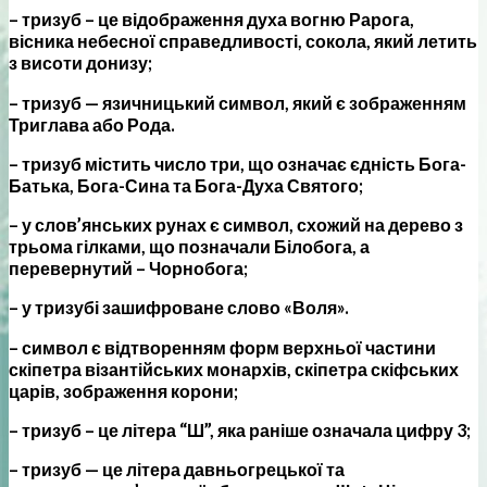
– тризуб – це відображення духа вогню Рарога,
вісника небесної справедливості, сокола, який летить
з висоти донизу;
– тризуб — язичницький символ, який є зображенням
Триглава або Рода.
– тризуб містить число три, що означає єдність Бога-
Батька, Бога-Сина та Бога-Духа Святого;
– у слов’янських рунах є символ, схожий на дерево з
трьома гілками, що позначали Білобога, а
перевернутий – Чорнобога;
– у тризубі зашифроване слово «Воля».
– символ є відтворенням форм верхньої частини
скіпетра візантійських монархів, скіпетра скіфських
царів, зображення корони;
– тризуб – це літера “Ш”, яка раніше означала цифру 3;
– тризуб — це літера давньогрецької та