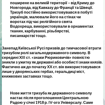
поширене на великій території
–
від Криму до
Новгорода, від Кавказу до Франції та Швеції.
Тризуб постійно використовувався в побуті
українців, малювали його на стінах чи
воротах під час релігійного свята
Водохреща, використовували в орнаментах
тканин, карбуванні, різьбярстві,
писанкарстві тощо.
Занепад Київської Русі призвів до тимчасової втрати
тризубом ролі загальнодержавного символу. В
середині XIII ст. «знаки Рюриковичів» повністю
зникли з ужитку як державні або особисті знаки князів.
Фактично аж до початку XX ст. він використовувався
лише у дворянських гербах, геральдиці міст,
книжкових заставках тощо.
Нове життя тризуба як державного символу
настає після проголошення Центральною
Радою у січні 1918 р. IV-ого Універсалу. Саме