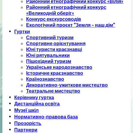
Районний етнографічний конкурс «Вілія»
Районний етнографічний конкурс
«Великодній оберіг»
Конкурс екскурсоводів
Екологічний проєкт “Земля – наш дім”
Гуртки
Спортивний туризм
Спортивне орієнтування
Юні туристи краєзнавці
Юні рятувальники
Пішохідний туризм
Українське народознавство
Історичне краєзнавство
Країнознавство
Декоративно-ужиткове мистецтво
Театральне мистецтво
Керівнику гуртка
Дистанційна освіта
Музеї шкіл
Нормативно-правова база
Прозорість
Партнери