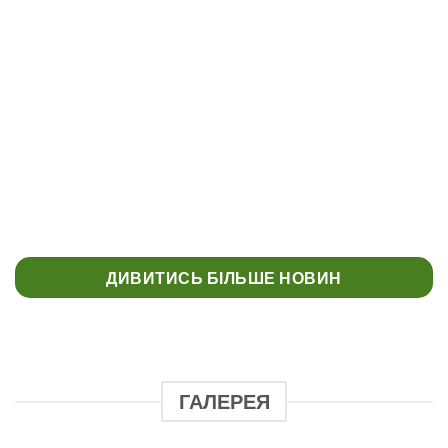
КОНКУРС “МУЗЕЄЗНАВЕЦЬ” МУЗЕЙ
УКРАЇНСЬКОЇ ДІАСПОРИ
ДИВИТИСЬ БІЛЬШЕ НОВИН
ГАЛЕРЕЯ