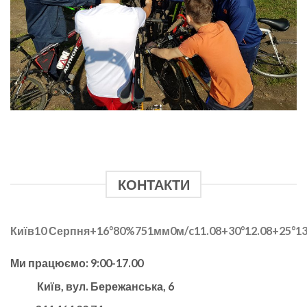
КОНТАКТИ
Київ
10 Серпня
+16°
80
%
751
мм
0
м/c
11.08
+30°
12.08
+25°
13
Ми працюємо: 9:00-17.00
Київ, вул. Бережанська, 6