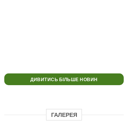
КОНКУРС “МУЗЕЄЗНАВЕЦЬ” МУЗЕЙ
УКРАЇНСЬКОЇ ДІАСПОРИ
ДИВИТИСЬ БІЛЬШЕ НОВИН
ГАЛЕРЕЯ