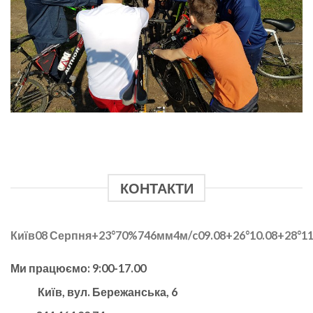
КОНТАКТИ
Київ
08 Серпня
+23°
70
%
746
мм
4
м/c
09.08
+26°
10.08
+28°
11
Ми працюємо: 9:00-17.00
Київ, вул. Бережанська, 6