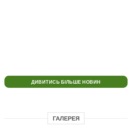
КОНКУРС “МУЗЕЄЗНАВЕЦЬ” МУЗЕЙ
УКРАЇНСЬКОЇ ДІАСПОРИ
ДИВИТИСЬ БІЛЬШЕ НОВИН
ГАЛЕРЕЯ