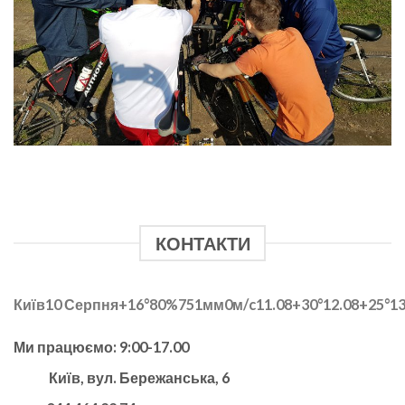
КОНТАКТИ
Київ
10 Серпня
+16°
80
%
751
мм
0
м/c
11.08
+30°
12.08
+25°
13
Ми працюємо: 9:00-17.00
Київ, вул. Бережанська, 6