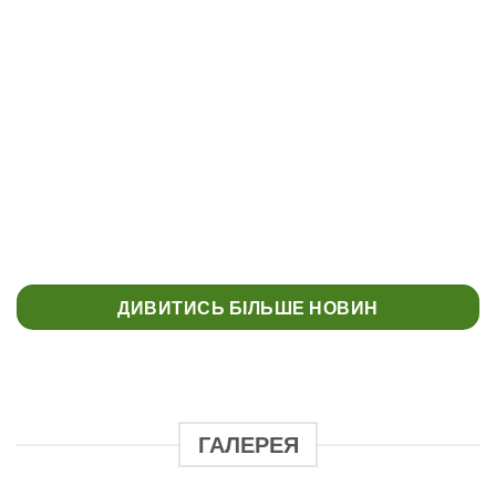
КОНКУРС “МУЗЕЄЗНАВЕЦЬ” МУЗЕЙ
УКРАЇНСЬКОЇ ДІАСПОРИ
ДИВИТИСЬ БІЛЬШЕ НОВИН
ГАЛЕРЕЯ