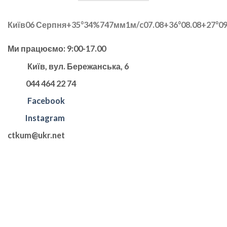
Київ
06 Серпня
+35°
34
%
747
мм
1
м/c
07.08
+36°
08.08
+27°
09
Ми працюємо: 9:00-17.00
Київ, вул. Бережанська, 6
044 464 22 74
Facebook
Instagram
ctkum@ukr.net