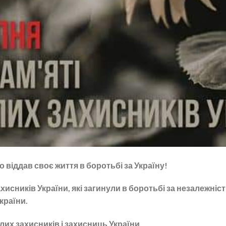
о віддав своє життя в боротьбі за Україну!
ахисників України, які загинули в боротьбі за незалежніст
країни.
лих захисників і захисниць України.