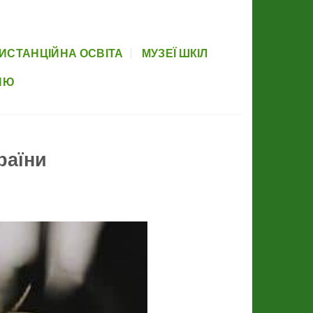
вова база
Прозорість
Партнери
Элемент меню
Newsletter
ИСТАНЦІЙНА ОСВІТА
МУЗЕЇ ШКІЛ
НЮ
раїни