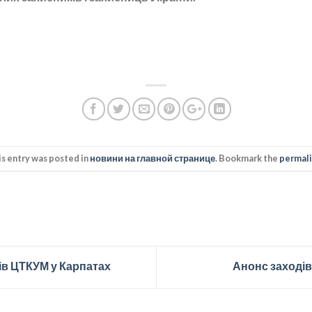
is entry was posted in
новини на главной странице
. Bookmark the
permal
в ЦТКУМ у Карпатах
Анонс заході