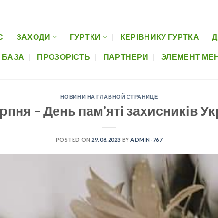
Керівнику гуртка
Дистанційна освіта
Музеї шкіл
Нормативно-пра
С
ЗАХОДИ
ГУРТКИ
КЕРІВНИКУ ГУРТКА
Д
 БАЗА
ПРОЗОРІСТЬ
ПАРТНЕРИ
ЭЛЕМЕНТ МЕ
НОВИНИ НА ГЛАВНОЙ СТРАНИЦЕ
ерпня – День пам’яті захисників Ук
POSTED ON
29.08.2023
BY
ADMIN-767