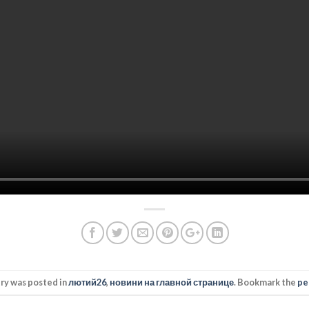
try was posted in
лютий26
,
новини на главной странице
. Bookmark the
pe