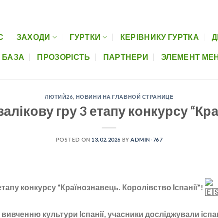
Керівнику гуртка
Дистанційна освіта
Музеї шкіл
Нормативно-пра
С
ЗАХОДИ
ГУРТКИ
КЕРІВНИКУ ГУРТКА
Д
 БАЗА
ПРОЗОРІСТЬ
ПАРТНЕРИ
ЭЛЕМЕНТ МЕ
ЛЮТИЙ26
,
НОВИНИ НА ГЛАВНОЙ СТРАНИЦЕ
алікову гру 3 етапу конкурсу “Кр
POSTED ON
13.02.2026
BY
ADMIN-767
етапу конкурсу “Країнознавець. Королівство Іспанії”!
вивченню культури Іспанії, учасники досліджували іспан