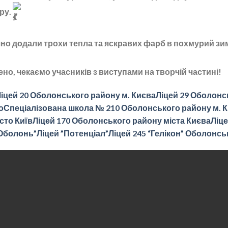
уру.
шно додали трохи тепла та яскравих фарб в похмурий з
но, чекаємо учасників з виступами на творчій частині!
іцей 20 Оболонського району м. Києва
Ліцей 29 Оболонс
о
Спеціалізована школа № 210 Оболонського району м. К
істо Київ
Ліцей 170 Оболонського району міста Києва
Ліце
“Оболонь”
Ліцей ”Потенціал”
Ліцей 245 “Гелікон” Оболонсь