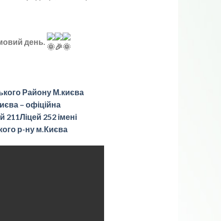
имовий день.
ького Району М.києва
иєва – офіційна
й 211
Ліцей 252 імені
кого р-ну м.Києва