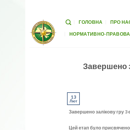
Skip
Головна
Про нас
Заходи
Гуртки
to
content
ГОЛОВНА
ПРО НА
НОРМАТИВНО-ПРАВОВА
Завершено з
13
Лют
Завершено залікову гру 3 
Цей етап було присвячено 