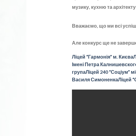
музику, кухню та архітект
Вважаємо, що ми всі успі
Але конкурс ще не заверше
Ліцей “Гармонія” м. Києва
Л
Імені Петра Калнишевског
група
Ліцей 240 “Соціум” м
Василя Симоненка
Ліцей 