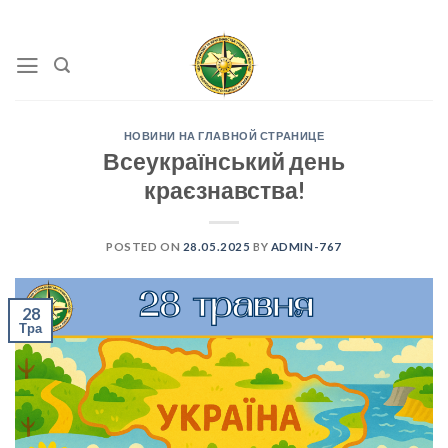
Skip
to
content
НОВИНИ НА ГЛАВНОЙ СТРАНИЦЕ
Всеукраїнський день
краєзнавства!
POSTED ON
28.05.2025
BY
ADMIN-767
28
Тра