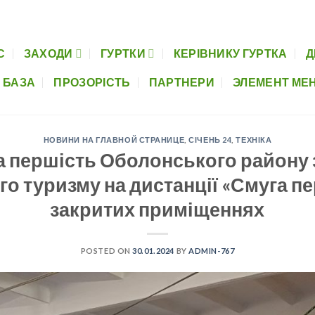
Керівнику гуртка
Дистанційна освіта
Музеї шкіл
Нормативно-пра
С
ЗАХОДИ
ГУРТКИ
КЕРІВНИКУ ГУРТКА
Д
 БАЗА
ПРОЗОРІСТЬ
ПАРТНЕРИ
ЭЛЕМЕНТ МЕ
НОВИНИ НА ГЛАВНОЙ СТРАНИЦЕ
,
СІЧЕНЬ 24
,
ТЕХНІКА
а першість Оболонського району з
го туризму на дистанції «Смуга п
закритих приміщеннях
POSTED ON
30.01.2024
BY
ADMIN-767