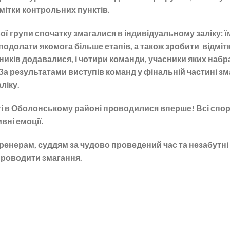
дмітки контрольних пунктів.
ї групи спочатку змагалися в індивідуальному заліку: ї
одолати якомога більше етапів, а також зробити відміт
иків додавалися, і чотири команди, учасники яких набр
 За результатами виступів команд у фінальній частині з
ліку.
і в Оболонському районі проводилися вперше! Всі сп
вні емоції.
ренерам, суддям за чудово проведений час та незабутні е
проводити змагання.