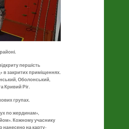
районі.
відкриту першість
» в закритих приміщеннях.
янський, Оболонський,
а Кривий Ріг.
кових групах.
ух по жердинам»,
ідйом». Кожному учаснику
о нанесено на карту-