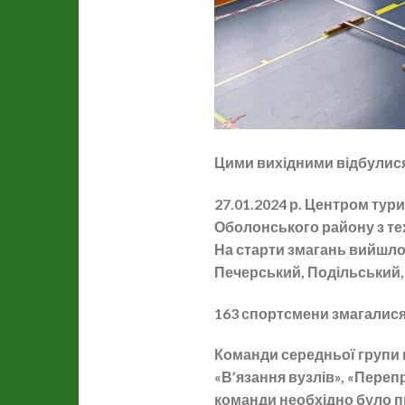
Цими вихідними відбулися 
27.01.2024 р. Центром тур
Оболонського району з те
На старти змагань вийшло 
Печерський, Подільський, 
163 спортсмени змагалися 
Команди середньої групи 
«В’язання вузлів», «Переп
команди необхідно було п