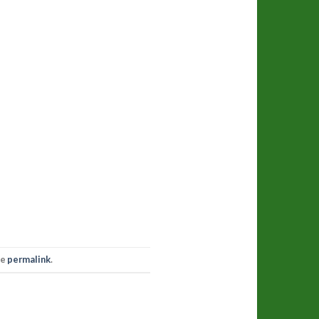
he
permalink
.