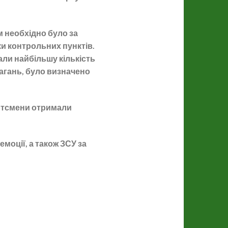
м необхідно було за
ки контрольних пунктів.
али найбільшу кількість
магань, було визначено
ортсмени отримали
моції, а також ЗСУ за