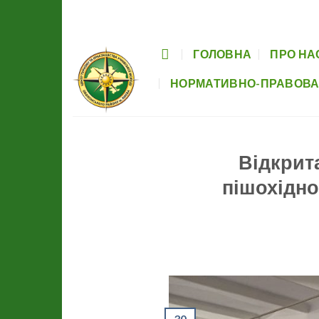
Skip
Головна
Про нас
Заходи
Гуртки
to
content
ГОЛОВНА
ПРО НА
НОРМАТИВНО-ПРАВОВА
Відкрит
пішохідно
30