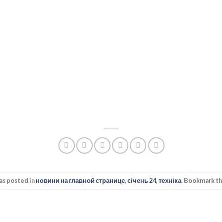
as posted in
новини на главной странице
,
січень 24
,
техніка
. Bookmark t