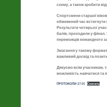
схему, а також зробити ві
Спортсмени старшої віково
обмежений час встигнути п
Результати чотирьох учасн
балів, проходили у фінал.
переможців командного за
Змагання у такому формат
важливий досвід та позити
Дякуємо всім учасникам, т
можливість навчатися та 
ПРОТОКОЛИ-27.01
Скачать