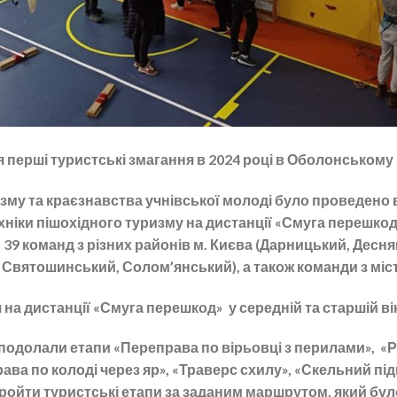
перші туристські змагання в 2024 році в Оболонському 
изму та краєзнавства учнівської молоді було проведено 
хніки пішохідного туризму на дистанції «Смуга перешкод
39 команд з різних районів м. Києва (Дарницький, Десн
Святошинський, Солом’янський), а також команди з міст
на дистанції «Смуга перешкод» у середній та старшій ві
подолали етапи «Переправа по вірьовці з перилами», «Р
рава по колоді через яр», «Траверс схилу», «Скельний п
ройти туристські етапи за заданим маршрутом, який бул