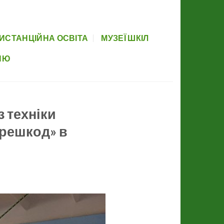
вова база
Прозорість
Партнери
Элемент меню
Newsletter
ИСТАНЦІЙНА ОСВІТА
МУЗЕЇ ШКІЛ
НЮ
 техніки
ерешкод» в