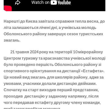
Нарешті до Києва завітала справжня тепла весна, до
літа залишаються лічені дні, а учнівська молодь
Оболонського району завершує сезон туристських
змагань.
21 травня 2024 року на території 10 мікрорайону
Центром туризму та краєзнавства учнівської молоді
було проведено першість Оболонського району зі
спортивного орієнтування на дистанції «Естафета».
Це новий вид змагань для школярів району, адже за
умовами, учасники долали дистанцію двійками.
Спочатку на старт виходив перший представник,
проходив дистанцію у заданому напрямку, після
чого передавав естафету другому члену команди,
який також пробігав маршрут.