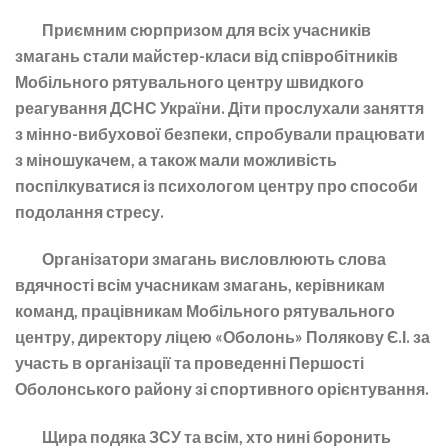
Приємним сюрпризом для всіх учасників
змагань стали майстер-класи від співробітників
Мобільного рятувального центру швидкого
реагування ДСНС України. Діти прослухали заняття
з мінно-вибухової безпеки, спробували працювати
з міношукачем, а також мали можливість
поспілкуватися із психологом центру про способи
подолання стресу.
Організатори змагань висловлюють слова
вдячності всім учасникам змагань, керівникам
команд, працівникам Мобільного рятувального
центру, директору ліцею «Оболонь» Полякову Є.І. за
участь в організації та проведенні Першості
Оболонського району зі спортивного орієнтування.
Щира подяка ЗСУ та всім, хто нині боронить