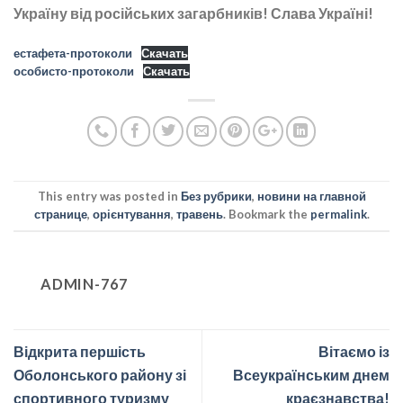
Україну від російських загарбників! Слава Україні!
естафета-протоколи
Скачать
особисто-протоколи
Скачать
This entry was posted in
Без рубрики
,
новини на главной
странице
,
орієнтування
,
травень
. Bookmark the
permalink
.
ADMIN-767
Відкрита першість
Вітаємо із
Оболонського району зі
Всеукраїнським днем
спортивного туризму
краєзнавства!