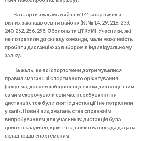
На старти змагань вийшли 141 спортсмен з
різних закладів освіти району (№№ 14, 29, 216, 233,
240, 252, 256, 298, Оболонь та ЦТКУМ). Учасники, які
не потрапили до складу команди, мали можливість
пробігти дистанцію за вибором в індивідуальному
заліку.
На жаль, не всі спортсмени дотримувалися
правил змагань зі спортивного орієнтування
(зокрема, долали заборонені ділянки дистанції і тим
самим скорочували свій час перебування на
дистанції), тож були зняті з дистанції і не потрапили
у залік. Новий вид змагань став справжнім
випробуванням для учасників: дистанція була
доволі складною, крім того, спекотна погода додала
складнощів спортсменам.