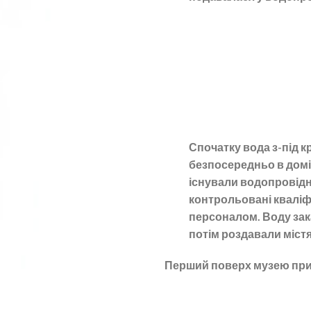
Спочатку вода з-під к
безпосередньо в домі
існували водопровідні
контрольовані квалі
персоналом. Воду зак
потім роздавали міст
Перший поверх музею присв