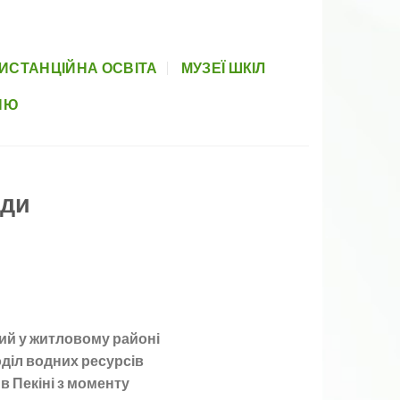
вова база
Прозорість
Партнери
Элемент меню
Newsletter
ИСТАНЦІЙНА ОСВІТА
МУЗЕЇ ШКІЛ
НЮ
оди
ний у житловому районі
оділ водних ресурсів
в Пекіні з моменту