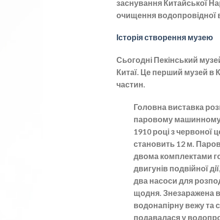
заснування Китайської На
очищення водопровідної 
Історія створення музею
Сьогодні Пекінський музе
Китаї. Це перший музей в
частин.
Головна виставка роз
паровому машинному з
1910 році з червоної ц
становить 12 м. Паро
двома комплектами г
двигунів подвійної ді
два насоси для розпод
щодня. Знезаражена в
водонапірну вежу та
подавалася у водопро