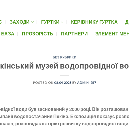
Керівнику гуртка
Дистанційна освіта
Музеї шкіл
Нормативно-пра
С
ЗАХОДИ
ГУРТКИ
КЕРІВНИКУ ГУРТКА
Д
 БАЗА
ПРОЗОРІСТЬ
ПАРТНЕРИ
ЭЛЕМЕНТ МЕ
БЕЗ РУБРИКИ
кінський музей водопровідної в
POSTED ON
08.04.2023
BY
ADMIN-767
відної води був заснований у 2000 році. Він розташова
омпанії водопостачання Пекіна. Експозиція показує розп
апасів, розповідає історію розвитку водопровідної води 