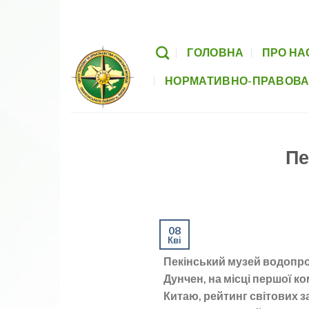
Skip
Головна
Про нас
Заходи
Гуртки
to
content
ГОЛОВНА
ПРО НА
НОРМАТИВНО-ПРАВОВА
Пе
08
Кві
Пекінський музей водопро
Дунчен, на місці першої к
Китаю, рейтинг світових з