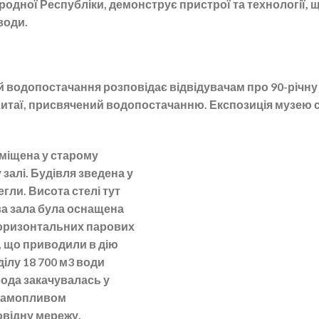
родної Республіки, демонструє пристрої та технології,
води.
й водопостачання розповідає відвідувачам про 90-річну
 Китаї, присвячений водопостачанню. Експозиція музею 
міщена у старому
алі. Будівля зведена у
егли. Висота стелі тут
ва зала була оснащена
оризонтальних парових
ї, що приводили в дію
ілу 18 700 м3 води
ода закачувалась у
 самопливом
відну мережу.