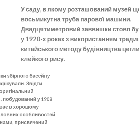
У саду, в якому розташований музей ще
восьмикутна труба парової машини.
Двадцятиметровий заввишки стовп бу
у 1920-х роках з використанням тради
китайського методу будівництва цегл
клейкого рису.
шки збірного басейну
нфікували. Звідти
 оригінальний
, побудований у 1908
уває в хорошому
 головних особливостей
лонами, присвячений