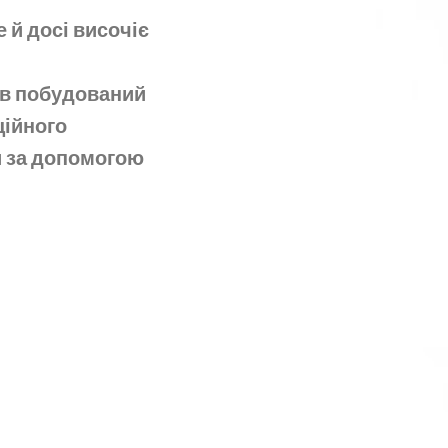
 й досі височіє
в побудований
ційного
и за допомогою