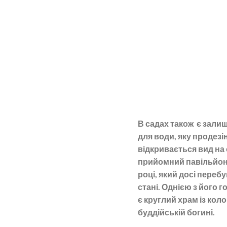
В садах також є зали
для води, яку продезі
відкривається вид на
прийомний павільйон
році, який досі переб
стані. Однією з його
є круглий храм із ко
буддійській богині.