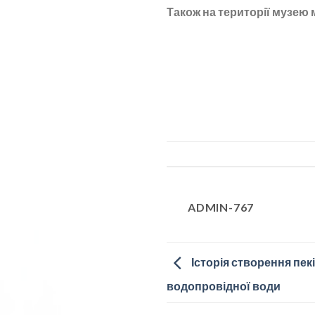
Також на території музею 
ADMIN-767
Історія створення пек
водопровідної води