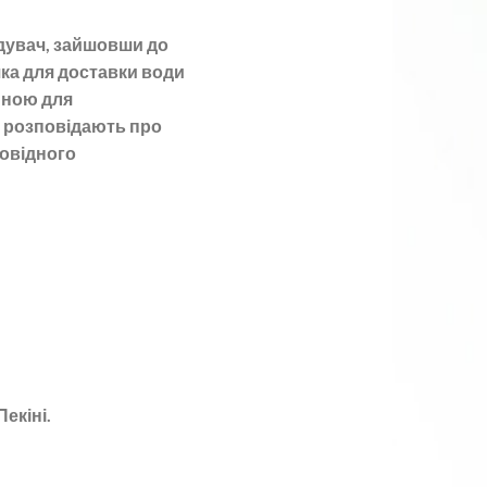
дувач, зайшовши до
чка для доставки води
иною для
и розповідають про
овідного
екіні.