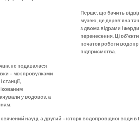
Перше, що бачить відві
музею, це дерев’яна та
з двома відрами і жерд
перенесення. Ці об’єкт
початок роботи водопр
підприємства.
рана не подавалася
вки – між провулками
 станції,
фікованим
ачували у водовоз, а
янам.
ячений науці, а другий – історії водопровідної води в П