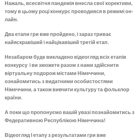
Нажаль, всесвітня пандемія внесла свої корективи,
тому в цьому році конкурс проводився в режимі он-
лайн.
Два етапи гри вже пройдено, і зараз триває
найяскравіший і найцікавіший третій етап.
Незабаром буде викладено відеогляд всіх етапів
конкурсу і ви зможете разом з нами здійснити
віртуальну подорож містами Німеччини,
ознайомитись з видатними особистостями
Німеччини, а також вивчити культуру та фольклор
країни.
А поки що пропонуємо вашій увазі познайомитись з
Федеративною Республікою Німеччина!
Відеогляд І етапу з результатами гри вже