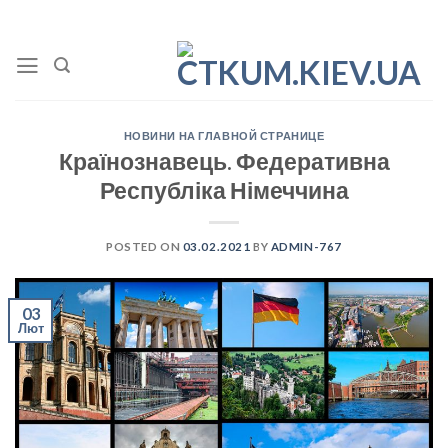
Skip
to
content
НОВИНИ НА ГЛАВНОЙ СТРАНИЦЕ
Країнознавець. Федеративна
Республіка Німеччина
POSTED ON
03.02.2021
BY
ADMIN-767
03
Лют