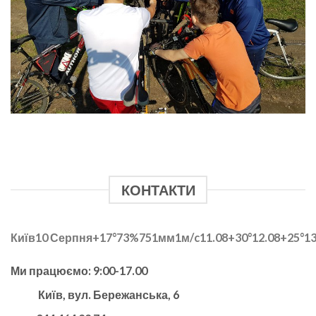
КОНТАКТИ
Київ
10 Серпня
+17°
73
%
751
мм
1
м/c
11.08
+30°
12.08
+25°
13
Ми працюємо: 9:00-17.00
Київ, вул. Бережанська, 6