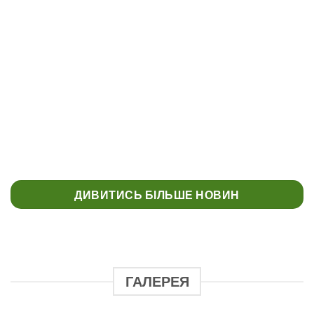
КОНКУРС “МУЗЕЄЗНАВЕЦЬ” МУЗЕЙ
УКРАЇНСЬКОЇ ДІАСПОРИ
ДИВИТИСЬ БІЛЬШЕ НОВИН
ГАЛЕРЕЯ