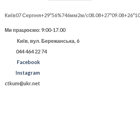
Київ
07 Серпня
+29°
56
%
746
мм
2
м/c
08.08
+27°
09.08
+26°
10
Ми працюємо: 9:00-17.00
Київ, вул. Бережанська, 6
044 464 22 74
Facebook
Instagram
ctkum@ukr.net