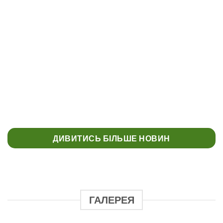
КОНКУРС “МУЗЕЄЗНАВЕЦЬ” МУЗЕЙ
УКРАЇНСЬКОЇ ДІАСПОРИ
ДИВИТИСЬ БІЛЬШЕ НОВИН
ГАЛЕРЕЯ